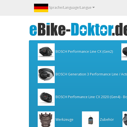
Sprache/Language/Langue
BOSCH Performance Line CX (Gen2)
BOSCH Generation 3 Performance Line / Activ
BOSCH Perfomance Line CX 2020 (Gen4) - Bo
Werkzeuge
Zubehör