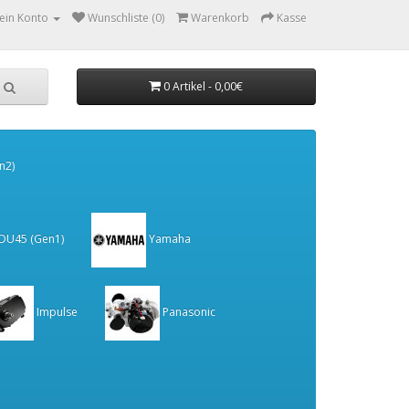
ein Konto
Wunschliste (0)
Warenkorb
Kasse
0 Artikel - 0,00€
n2)
 DU45 (Gen1)
Yamaha
Impulse
Panasonic