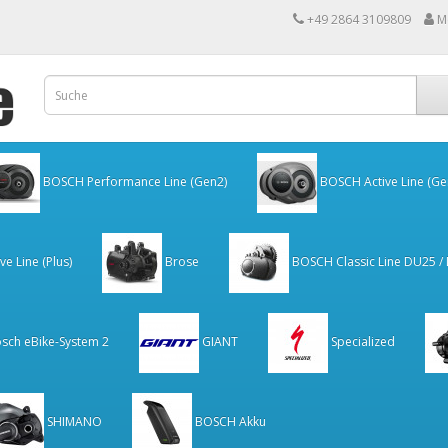
+49 2864 3109809
M
BOSCH Performance Line (Gen2)
BOSCH Active Line (Ge
e Line (Plus)
Brose
BOSCH Classic Line DU25 /
sch eBike-System 2
GIANT
Specialized
SHIMANO
BOSCH Akku