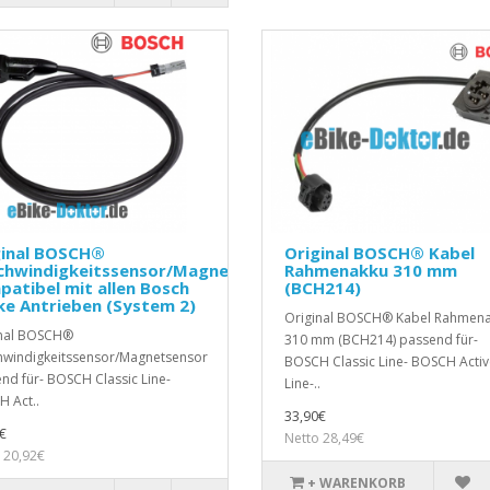
ginal BOSCH®
Original BOSCH® Kabel
chwindigkeitssensor/Magnetsensor
Rahmenakku 310 mm
atibel mit allen Bosch
(BCH214)
ke Antrieben (System 2)
Original BOSCH® Kabel Rahmen
inal BOSCH®
310 mm (BCH214) passend für-
windigkeitssensor/Magnetsensor
BOSCH Classic Line- BOSCH Activ
nd für- BOSCH Classic Line-
Line-..
 Act..
33,90€
€
Netto 28,49€
 20,92€
+ WARENKORB