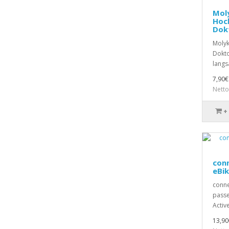
Mol
Hoch
Dok
Molyk
Dokto
langs
7,90€
Netto
+
conn
eBik
conne
passe
Activ
13,90