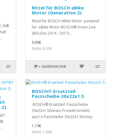
Ritzel für BOSCH eBike
Motor (Generation 2)
Ritzel für BOSCH eBike Motor passend
AC-N®
für- eBike Motor BOSCH® Active Line
hält
(BDU2xx 2014 - 2017)-..
.
9,90€
Netto 8,32€
+ WARENKORB
BOSCH® Ersatzteil:
Passscheibe 30x22x1.5
t
H®
BOSCH® Ersatzteil: Passscheibe
 2)
30x22x1.5Dieses Produkt besteht
SET
aus:1x Passcheibe 30x22x1.5Komp..
H®
1,19€
..
Netto 1,00€