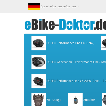
Sprache/Language/Langue
BOSCH Performance Line CX (Gen2)
BOSCH Generation 3 Performance Line / Activ
BOSCH Perfomance Line CX 2020 (Gen4) - Bo
Werkzeuge
Zubehör