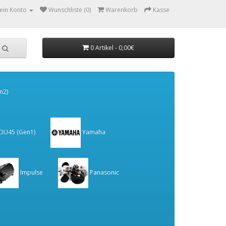
ein Konto
Wunschliste (0)
Warenkorb
Kasse
0 Artikel - 0,00€
n2)
 DU45 (Gen1)
Yamaha
Impulse
Panasonic