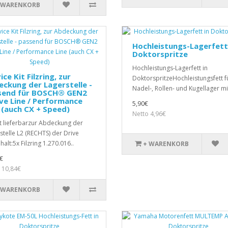
 WARENKORB
Hochleistungs-Lagerfett
Doktorspritze
Hochleistungs-Lagerfett in
ice Kit Filzring, zur
DoktorspritzeHochleistungsfett f
ckung der Lagerstelle -
Nadel-, Rollen- und Kugellager mit
send für BOSCH® GEN2
ve Line / Performance
5,90€
 (auch CX + Speed)
Netto 4,96€
t lieferbarzur Abdeckung der
stelle L2 (RECHTS) der Drive
halt:5x Filzring 1.270.016..
+ WARENKORB
€
 10,84€
 WARENKORB