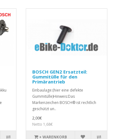
BOSCH GEN2 Ersatzteil:
Gummitülle für den
Primärantrieb
akku
Einbaulage:(hier eine defekte
Gummitülle)Hinweis:Das
e
Markenzeichen BOSCH® ist rechtlich
geschützt un..
2,00€
Netto 1,68€
+ WARENKORB