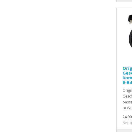
Ori
Ges
komp
E-Bi
Orig
Gesch
passe
BOSCH
24,90
Netto