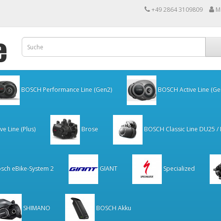
+49 2864 3109809
M
BOSCH Performance Line (Gen2)
BOSCH Active Line (Ge
e Line (Plus)
Brose
BOSCH Classic Line DU25 /
sch eBike-System 2
GIANT
Specialized
SHIMANO
BOSCH Akku