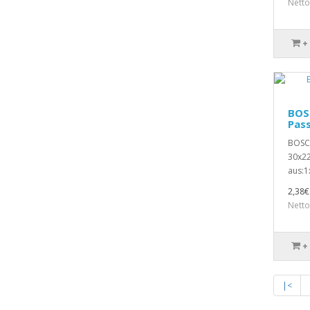
Netto
+
BOSC
Pas
BOSCH
30x22
aus:1
2,38€
Netto
+
|<