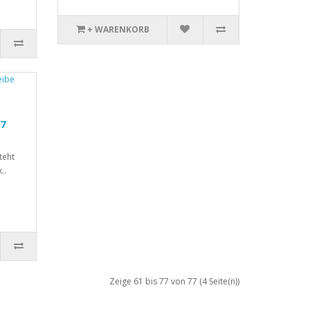
+ WARENKORB
.7
teht
..
Zeige 61 bis 77 von 77 (4 Seite(n))