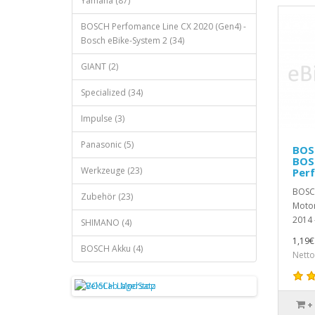
Yamaha (87)
BOSCH Perfomance Line CX 2020 (Gen4) -
Bosch eBike-System 2 (34)
GIANT (2)
Specialized (34)
Impulse (3)
Panasonic (5)
BOS
BOSC
Werkzeuge (23)
Perf
BOSCH
Zubehör (23)
Motor
2014 
SHIMANO (4)
1,19€
BOSCH Akku (4)
Netto
+