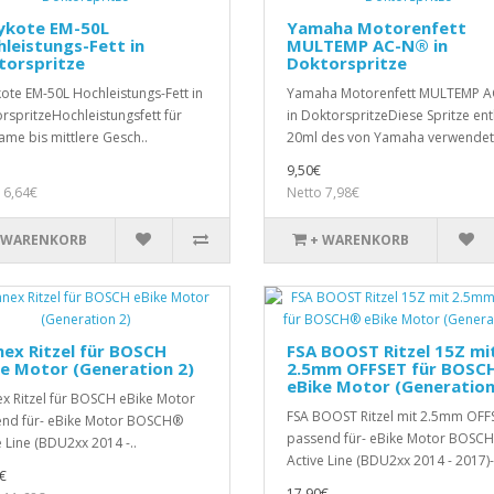
ykote EM-50L
Yamaha Motorenfett
leistungs-Fett in
MULTEMP AC-N® in
torspritze
Doktorspritze
ote EM-50L Hochleistungs-Fett in
Yamaha Motorenfett MULTEMP 
rspritzeHochleistungsfett für
in DoktorspritzeDiese Spritze ent
ame bis mittlere Gesch..
20ml des von Yamaha verwendet.
9,50€
 6,64€
Netto 7,98€
 WARENKORB
+ WARENKORB
ex Ritzel für BOSCH
FSA BOOST Ritzel 15Z mi
e Motor (Generation 2)
2.5mm OFFSET für BOSC
eBike Motor (Generation
x Ritzel für BOSCH eBike Motor
FSA BOOST Ritzel mit 2.5mm OFF
nd für- eBike Motor BOSCH®
passend für- eBike Motor BOSC
e Line (BDU2xx 2014 -..
Active Line (BDU2xx 2014 - 2017)- 
€
17,90€