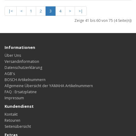
|<
<
1
2
3
4
>
>|
Zeige 41 bis 60 von 75 (4 Seite(n))
Informationen
Über Uns
Versandinformation
Datenschutzerklärung
AGB's
BOSCH Artikelnummern
Allgemeine Übersicht der YAMAHA Artikelnummern
FAQ : Ersatzplatine
Impressum
Kundendienst
Kontakt
Retouren
Seitenübersicht
Extras