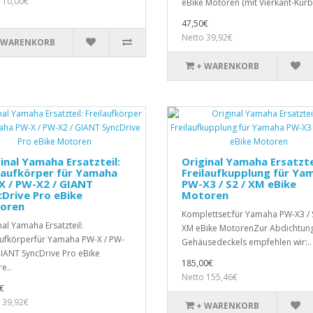
 10,00€
eBike Motoren (mit Vierkant-Kurb
47,50€
Netto 39,92€
 WARENKORB
+ WARENKORB
inal Yamaha Ersatzteil:
Original Yamaha Ersatzte
laufkörper für Yamaha
Freilaufkupplung für Ya
X / PW-X2 / GIANT
PW-X3 / S2 / XM eBike
Drive Pro eBike
Motoren
oren
Komplettset:für Yamaha PW-X3 / 
nal Yamaha Ersatzteil:
XM eBike MotorenZur Abdichtun
aufkörperfür Yamaha PW-X / PW-
Gehäusedeckels empfehlen wir:..
GIANT SyncDrive Pro eBike
185,00€
e..
Netto 155,46€
€
 39,92€
+ WARENKORB