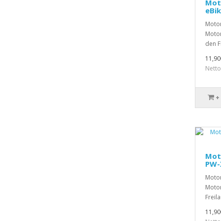
Mot
eBi
Motor
Motor
den F
11,90
Netto
+
Mot
PW-
Motor
Motor
Freil
11,90