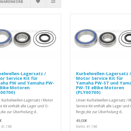
 WARENKORB
elwellen-Lagersatz /
Kurbelwellen-Lagersatz 
r Service Kit für
Motor Service Kit für
aha PW und Yamaha PW-
Yamaha PW-ST und Yam
eBike Motoren
PW-TE eBike Motoren
Y00700)
(PLY00700)
 Kurbelwellen-Lagersatz / Motor
Unser Kurbelwellen-Lagersatz / 
e Kit enthält alle Lager und O-
Service Kit enthält alle Lager und
,die zur Überholung d..
Ringe,die zur Überholung d..
€
49,00€
 41,18€
Netto 41,18€