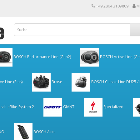
+49 2864 3109809
M
BOSCH Performance Line (Gen2)
BOSCH Active Line (Ge
e Line (Plus)
Brose
BOSCH Classic Line DU25 /
sch eBike-System 2
GIANT
Specialized
NO
BOSCH Akku