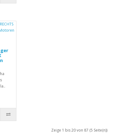
ager
X
en
aha
s
a..
Zeige 1 bis 20 von 87 (5 Seite(n))