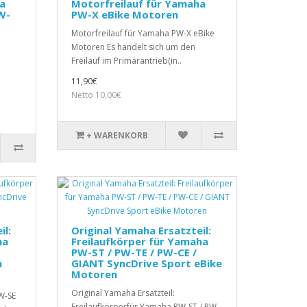
a
Motorfreilauf für Yamaha
W-
PW-X eBike Motoren
Motorfreilauf für Yamaha PW-X eBike
Motoren Es handelt sich um den
Freilauf im Primärantrieb(in..
11,90€
Netto 10,00€
+ WARENKORB
il:
Original Yamaha Ersatzteil:
ha
Freilaufkörper für Yamaha
PW-ST / PW-TE / PW-CE /
n
GIANT SyncDrive Sport eBike
Motoren
Original Yamaha Ersatzteil:
W-SE
Freilaufkörperfür Yamaha PW-ST / PW-