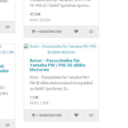
elwe..
TE / PW-CE / GIANT SyncDrive Sport e..
47,50€
Netto 39,92€
+ WARENKORB
Rotor - Passscheibe für
Yamaha PW / PW-SE eBike
il:
Motoren
maha
Rotor - Passscheibe für Yamaha PW /
PW-SE eBike Motoren(Auch kompatibel
S2 /
zu GIANT SyncDrive) Di..
g des
1,19€
Netto 1,00€
+ WARENKORB