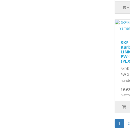
+
SKF
Kurb
LIN
PW-
(PL
SKF® 
PW-X 
hande
19,90
Netto
+
1
2