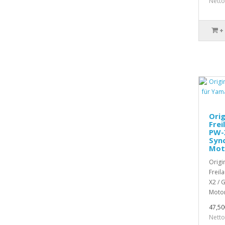
Netto
+
Orig
Frei
PW-
Sync
Mot
Origi
Freil
X2 / 
Motor
47,50
Netto