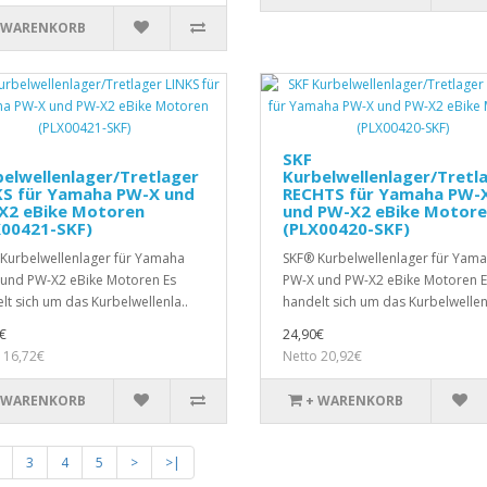
 WARENKORB
SKF
elwellenlager/Tretlager
Kurbelwellenlager/Tretl
KS für Yamaha PW-X und
RECHTS für Yamaha PW-
X2 eBike Motoren
und PW-X2 eBike Motor
X00421-SKF)
(PLX00420-SKF)
Kurbelwellenlager für Yamaha
SKF® Kurbelwellenlager für Yam
und PW-X2 eBike Motoren Es
PW-X und PW-X2 eBike Motoren E
lt sich um das Kurbelwellenla..
handelt sich um das Kurbelwellenl
€
24,90€
 16,72€
Netto 20,92€
 WARENKORB
+ WARENKORB
3
4
5
>
>|