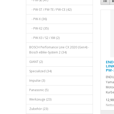
- PW-SE (41)
- PW-ST / PW-TE / PW-CE (42)
- PW-X (36)
- PW-X2 (35)
- PW-X3 / S2 / XM (2)
BOSCH Perfomance Line CX 2020 (Gen4) -
Bosch eBike-System 2 (34)
END
GIANT (2)
LIN
PW-
Specialized (34)
ENDUR
Impulse (3)
Yama
Motor
Panasonic (5)
Kurbe
Werkzeuge (23)
12,90
Netto
Zubehör (23)