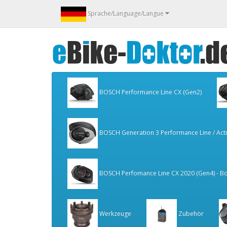
Sprache/Language/Langue
BOSCH Performance Line CX (Gen2)
BOSCH Generation 3 Performance Line / Activ
BOSCH Perfomance Line CX 2020 (Gen4) - Bo
Werkzeuge
Zubehör