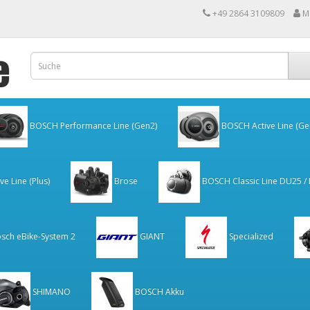
+49 2864 3109809
M
BOSCH Performance Line (Gen2)
BOSCH Active Line (Ge
e Line (Plus)
Brose
BOSCH Classic Line DU25 /
sch eBike-System 2
GIANT
Specialized
SHIMANO
BOSCH Akku