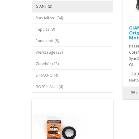
GIANT (2)
Specialized (34)
GIA
Impulse (3)
Orig
Mot
Panasonic (5)
Passe
Werkzeuge (23)
CoreN
SyncD
Zubehör (23)
GI..
139,0
SHIMANO (4)
Netto
BOSCH Akku (4)
+