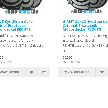
NT SyncDrive Core
GIANT SyncDrive Sport / 
inal-Ersatzteil:
Original-Ersatzteil:
ordeckel RECHTS
Motordeckel RECHTS
nd für:- GIANT SyncDrive
GIANT SyncDrive Sport / Life Origi
ICHT passend für- GIANT
Ersatzteil: Motordeckel
rive Sport- GIANT SyncDrive Life-
RECHTSPassend für:- GIANT Sync
Sp..
0€
99,00€
 116,81€
Netto 83,19€
 WARENKORB
+ WARENKORB