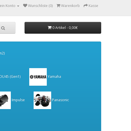
ein Konto
Wunschliste (0)
Warenkorb
Kasse
0 Artikel - 0,00€
n2)
 DU45 (Gen1)
Yamaha
Impulse
Panasonic