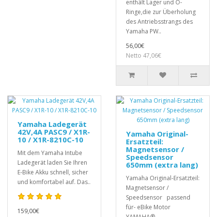
enthält Lager und O-
Ringe,die zur Überholung
des Antriebsstrangs des
Yamaha PW..
56,00€
Netto 47,06€
Yamaha Ladegerät
42V,4A PASC9 / X1R-
Yamaha Original-
10 / X1R-8210C-10
Ersatzteil:
Magnetsensor /
Mit dem Yamaha Intube
Speedsensor
Ladegerät laden Sie Ihren
650mm (extra lang)
E-Bike Akku schnell, sicher
Yamaha Original-Ersatzteil:
und komfortabel auf. Das..
Magnetsensor /
Speedsensor passend
für- eBike Motor
159,00€
YAMAHA® ..