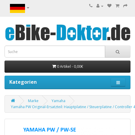
0 Artikel - 0,00€
Kategorien
Marke
Yamaha
Yamaha PW Original-Ersatzteil: Hauptplatine / Steuerplatine / Controller