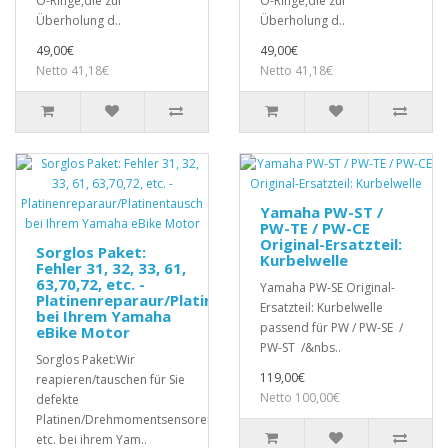
O-Ringe,die zur
O-Ringe,die zur
Überholung d..
Überholung d..
49,00€
49,00€
Netto 41,18€
Netto 41,18€
Yamaha PW-ST /
PW-TE / PW-CE
Original-Ersatzteil:
Sorglos Paket:
Kurbelwelle
Fehler 31, 32, 33, 61,
63,70,72, etc. -
Yamaha PW-SE Original-
Platinenreparaur/Platinentausch
Ersatzteil: Kurbelwelle
bei Ihrem Yamaha
passend für PW / PW-SE /
eBike Motor
PW-ST /&nbs..
Sorglos Paket:Wir
119,00€
reapieren/tauschen für Sie
Netto 100,00€
defekte
Platinen/Drehmomentsensoren,
etc. bei ihrem Yam..