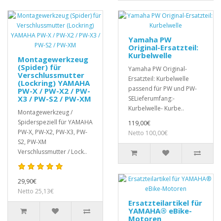
Yamaha PW
Original-Ersatzteil:
Kurbelwelle
Montagewerkzeug
(Spider) für
Yamaha PW Original-
Verschlussmutter
Ersatzteil: Kurbelwelle
(Lockring) YAMAHA
passend für PW und PW-
PW-X / PW-X2 / PW-
X3 / PW-S2 / PW-XM
SELieferumfang:-
Kurbelwelle- Kurbe..
Montagewerkzeug /
Spiderspeziell für YAMAHA
119,00€
PW-X, PW-X2, PW-X3, PW-
Netto 100,00€
S2, PW-XM
Verschlussmutter / Lock..
29,90€
Netto 25,13€
Ersatzteilartikel für
YAMAHA® eBike-
Motoren