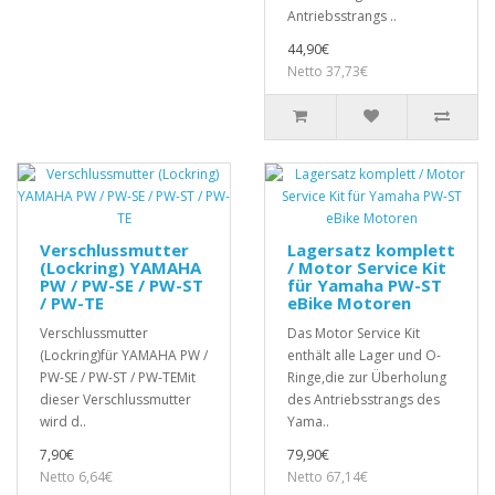
Antriebsstrangs ..
44,90€
Netto 37,73€
Verschlussmutter
Lagersatz komplett
(Lockring) YAMAHA
/ Motor Service Kit
PW / PW-SE / PW-ST
für Yamaha PW-ST
/ PW-TE
eBike Motoren
Verschlussmutter
Das Motor Service Kit
(Lockring)für YAMAHA PW /
enthält alle Lager und O-
PW-SE / PW-ST / PW-TEMit
Ringe,die zur Überholung
dieser Verschlussmutter
des Antriebsstrangs des
wird d..
Yama..
7,90€
79,90€
Netto 6,64€
Netto 67,14€