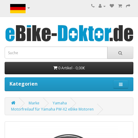
0 Artikel - 0,00€
Kategorien
Marke
Yamaha
Motorfreilauf für Yamaha PW-X2 eBike Motoren