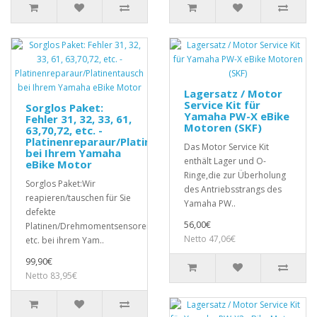
Lagersatz / Motor
Service Kit für
Sorglos Paket:
Yamaha PW-X eBike
Fehler 31, 32, 33, 61,
Motoren (SKF)
63,70,72, etc. -
Platinenreparaur/Platinentausch
Das Motor Service Kit
bei Ihrem Yamaha
enthält Lager und O-
eBike Motor
Ringe,die zur Überholung
Sorglos Paket:Wir
des Antriebsstrangs des
reapieren/tauschen für Sie
Yamaha PW..
defekte
56,00€
Platinen/Drehmomentsensoren,
Netto 47,06€
etc. bei ihrem Yam..
99,90€
Netto 83,95€