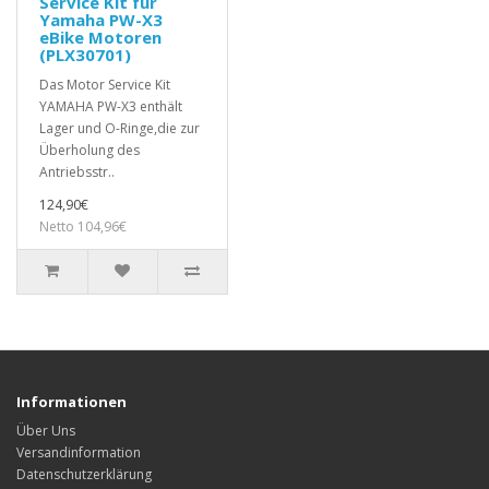
Service Kit für
Yamaha PW-X3
eBike Motoren
(PLX30701)
Das Motor Service Kit
YAMAHA PW-X3 enthält
Lager und O-Ringe,die zur
Überholung des
Antriebsstr..
124,90€
Netto 104,96€
Informationen
Über Uns
Versandinformation
Datenschutzerklärung