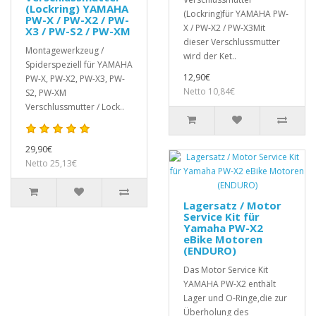
(Lockring) YAMAHA
(Lockring)für YAMAHA PW-
PW-X / PW-X2 / PW-
X / PW-X2 / PW-X3Mit
X3 / PW-S2 / PW-XM
dieser Verschlussmutter
Montagewerkzeug /
wird der Ket..
Spiderspeziell für YAMAHA
12,90€
PW-X, PW-X2, PW-X3, PW-
Netto 10,84€
S2, PW-XM
Verschlussmutter / Lock..
29,90€
Netto 25,13€
Lagersatz / Motor
Service Kit für
Yamaha PW-X2
eBike Motoren
(ENDURO)
Das Motor Service Kit
YAMAHA PW-X2 enthält
Lager und O-Ringe,die zur
Überholung des