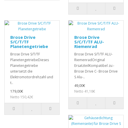
Brose Drive
Brose Drive
S/C/T/TF
S/C/T/TF ALU-
Planetengetriebe
Riemenrad
Brose Drive S/T/TF
Brose Drive S/T/TF ALU-
PlanetengetriebeDieses
RiemenradOriginal
Planetengetriebe
ErsatzteilKompatibel zu:-
untersetzt die
Brose Drive C- Brose Drive
Elektromotordrehzahl und
S Alu-..
t..
49,00€
179,00€
Netto 41,18€
Netto 150,42€