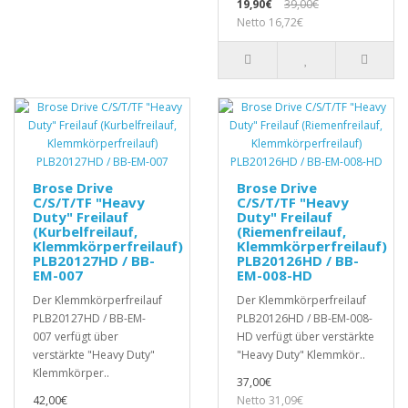
19,90€
39,00€
Netto 16,72€
Brose Drive
Brose Drive
C/S/T/TF "Heavy
C/S/T/TF "Heavy
Duty" Freilauf
Duty" Freilauf
(Kurbelfreilauf,
(Riemenfreilauf,
Klemmkörperfreilauf)
Klemmkörperfreilauf)
PLB20127HD / BB-
PLB20126HD / BB-
EM-007
EM-008-HD
Der Klemmkörperfreilauf
Der Klemmkörperfreilauf
PLB20127HD / BB-EM-
PLB20126HD / BB-EM-008-
007 verfügt über
HD verfügt über verstärkte
verstärkte "Heavy Duty"
"Heavy Duty" Klemmkör..
Klemmkörper..
37,00€
42,00€
Netto 31,09€