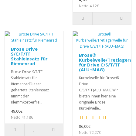
Netto 4,12€
Brose Drive
S/C/T/TF
Brose®
Stahleinsatz für
Kurbelwelle/Tretlagerwe
Riemenrad
für Drive C/S/T/TF
(ALU+MAG)
Brose Drive S/T/TF
Stahleinsatz für
Kurbelwelle für Brose®
RiemenradDieser
Drive
gehärtete Stahleinsatz
C/S/T/TF(ALU+MAG)Wir
nimmt den
bieten Ihnen hier eine
Klemmkörperfrei..
originale Brose
Kurbelwelle..
49,00€
Netto 41,18€
86,00€
Netto 72,27€