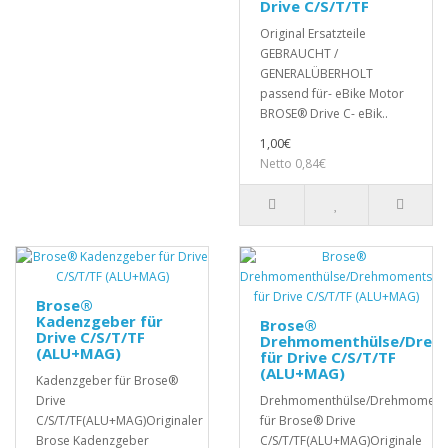
Drive C/S/T/TF
Original Ersatzteile
GEBRAUCHT /
GENERALÜBERHOLT
passend für- eBike Motor
BROSE® Drive C- eBik..
1,00€
Netto 0,84€
Brose®
Kadenzgeber für
Brose®
Drive C/S/T/TF
Drehmomenthülse/Dreh
(ALU+MAG)
für Drive C/S/T/TF
(ALU+MAG)
Kadenzgeber für Brose®
Drive
Drehmomenthülse/Drehmoment
C/S/T/TF(ALU+MAG)Originaler
für Brose® Drive
Brose Kadenzgeber
C/S/T/TF(ALU+MAG)Originale