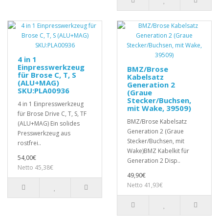
4 in 1
Einpresswerkzeug
BMZ/Brose
für Brose C, T, S
Kabelsatz
(ALU+MAG)
Generation 2
SKU:PLA00936
(Graue
Stecker/Buchsen,
4 in 1 Einpresswerkzeug
mit Wake, 39509)
für Brose Drive C, T, S, TF
BMZ/Brose Kabelsatz
(ALU+MAG) Ein solides
Generation 2 (Graue
Presswerkzeug aus
Stecker/Buchsen, mit
rostfrei..
Wake)BMZ Kabelkit für
54,00€
Generation 2 Disp..
Netto 45,38€
49,90€
Netto 41,93€