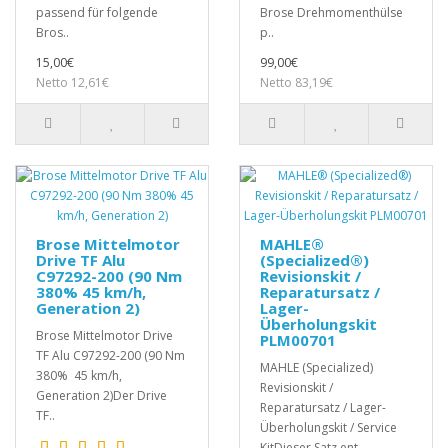
passend für folgende
Brose Drehmomenthülse
Bros..
p..
15,00€
99,00€
Netto 12,61€
Netto 83,19€
Brose Mittelmotor
MAHLE®
Drive TF Alu
(Specialized®)
C97292-200 (90 Nm
Revisionskit /
380% 45 km/h,
Reparatursatz /
Generation 2)
Lager-
Überholungskit
Brose Mittelmotor Drive
PLM00701
TF Alu C97292-200 (90 Nm
MAHLE (Specialized)
380% 45 km/h,
Revisionskit /
Generation 2)Der Drive
Reparatursatz / Lager-
TF..
Überholungskit / Service
KitDieser Satz ent..