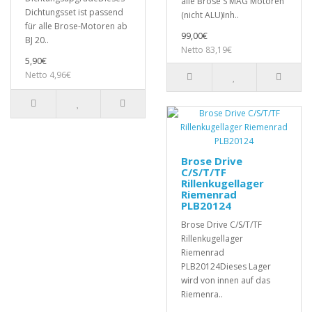
alle Brose S MAG Motoren
Dichtungsset ist passend
(nicht ALU)Inh..
für alle Brose-Motoren ab
99,00€
BJ 20..
Netto 83,19€
5,90€
Netto 4,96€
Brose Drive
C/S/T/TF
Rillenkugellager
Riemenrad
PLB20124
Brose Drive C/S/T/TF
Rillenkugellager
Riemenrad
PLB20124Dieses Lager
wird von innen auf das
Riemenra..