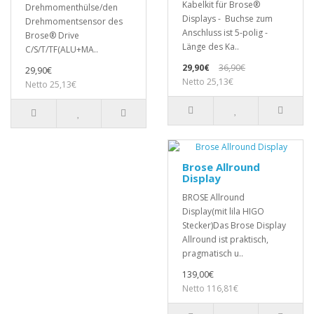
Kabelkit für Brose®
Drehmomenthülse/den
Displays - Buchse zum
Drehmomentsensor des
Anschluss ist 5-polig -
Brose® Drive
Länge des Ka..
C/S/T/TF(ALU+MA..
29,90€
36,90€
29,90€
Netto 25,13€
Netto 25,13€
Brose Allround
Display
BROSE Allround
Display(mit lila HIGO
Stecker)Das Brose Display
Allround ist praktisch,
pragmatisch u..
139,00€
Netto 116,81€