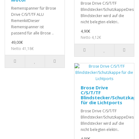
Brose Drive C/S/T/TF
Riemenspanner für Brose
Blindstecker/SchutzkappeDieser
Drive C/S/T/TF ALU
Blindstecker wird auf die
RiemenkitDieser
nicht belegten elektri..
Riemenspanner ist
4,90€
passend für alle Brose ..
Netto 4,12€
49,00€
Netto 41,18€
Brose Drive
C/S/T/TF
Blindstecker/Schutzkap
für die Lichtports
Brose Drive C/S/T/TF
Blindstecker/SchutzkappeDieser
Blindstecker wird auf die
nicht belegten elektri..
4,90€