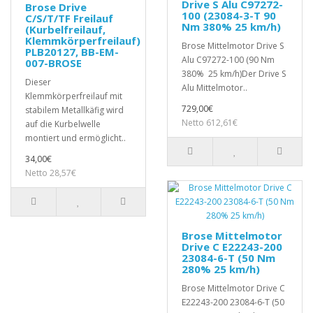
Drive S Alu C97272-
Brose Drive
100 (23084-3-T 90
C/S/T/TF Freilauf
Nm 380% 25 km/h)
(Kurbelfreilauf,
Klemmkörperfreilauf)
Brose Mittelmotor Drive S
PLB20127, BB-EM-
Alu C97272-100 (90 Nm
007-BROSE
380% 25 km/h)Der Drive S
Dieser
Alu Mittelmotor..
Klemmkörperfreilauf mit
729,00€
stabilem Metallkäfig wird
Netto 612,61€
auf die Kurbelwelle
montiert und ermöglicht..
34,00€
Netto 28,57€
Brose Mittelmotor
Drive C E22243-200
23084-6-T (50 Nm
280% 25 km/h)
Brose Mittelmotor Drive C
E22243-200 23084-6-T (50