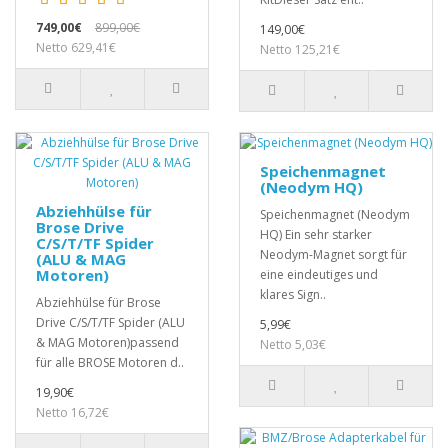
749,00€
899,00€
149,00€
Netto 629,41€
Netto 125,21€
Speichenmagnet
(Neodym HQ)
Abziehhülse für
Speichenmagnet (Neodym
Brose Drive
HQ) Ein sehr starker
C/S/T/TF Spider
Neodym-Magnet sorgt für
(ALU & MAG
Motoren)
eine eindeutiges und
klares Sign..
Abziehhülse für Brose
Drive C/S/T/TF Spider (ALU
5,99€
& MAG Motoren)passend
Netto 5,03€
für alle BROSE Motoren d..
19,90€
Netto 16,72€