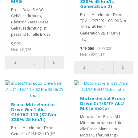
MAG
380% 45 km/h,
Generation 2)
Brose Drive S MAG
Brose Mittelmotor Drive
Gehäusedichtung
TF Alu C97292-100 (90 Nm
(Elektronikseite)Diese
380% 45 km/h,
Gehäusedichtung ist
Generation 2)Der Drive
passend für alle Brose ..
TF..
9,90€
749,00€
899,00€
Netto 8,32€
Netto 629,41€
Motordeckel Brose
Drive C/T/S/TF ALU
Brose Mittelmotor
Mittelmotor
Drive Gen1 Alu
C16162-110 (82 Nm
Motordeckel Brose ALU
320% 25 km/h)
Mittelmotorpassend für
Brose Mittelmotor Drive
alle Brose Aluminium
Gen1 Alu C16162-110 (82
MotrenLieferumfang:-