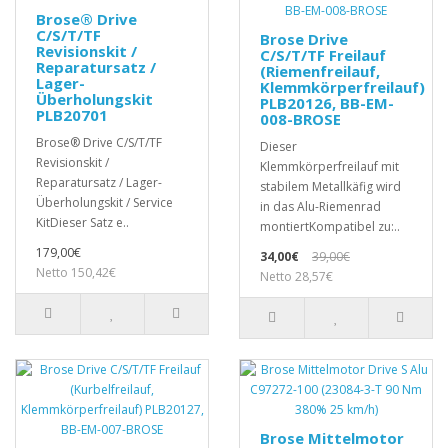
Brose® Drive
C/S/T/TF
Brose Drive
Revisionskit /
C/S/T/TF Freilauf
Reparatursatz /
(Riemenfreilauf,
Lager-
Klemmkörperfreilauf)
Überholungskit
PLB20126, BB-EM-
PLB20701
008-BROSE
Brose® Drive C/S/T/TF
Dieser
Revisionskit /
Klemmkörperfreilauf mit
Reparatursatz / Lager-
stabilem Metallkäfig wird
Überholungskit / Service
in das Alu-Riemenrad
KitDieser Satz e..
montiertKompatibel zu:..
179,00€
34,00€
39,00€
Netto 150,42€
Netto 28,57€
Brose Mittelmotor