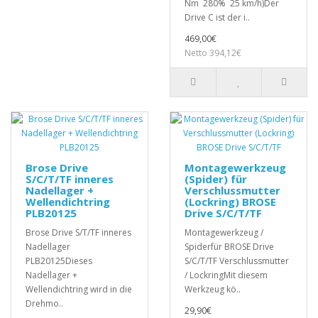
Nm 280% 25 km/h)Der
Drive C ist der i..
469,00€
Netto 394,12€
Brose Drive
Montagewerkzeug
S/C/T/TF inneres
(Spider) für
Nadellager +
Verschlussmutter
Wellendichtring
(Lockring) BROSE
PLB20125
Drive S/C/T/TF
Brose Drive S/T/TF inneres
Montagewerkzeug /
Nadellager
Spiderfür BROSE Drive
PLB20125Dieses
S/C/T/TF Verschlussmutter
Nadellager +
/ LockringMit diesem
Wellendichtring wird in die
Werkzeug kö..
Drehmo..
29,90€