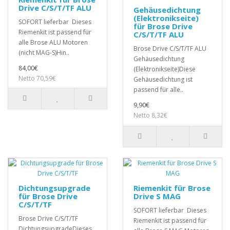
Drive C/S/T/TF ALU
Gehäusedichtung
(Elektronikseite)
SOFORT lieferbar Dieses
für Brose Drive
Riemenkit ist passend für
C/S/T/TF ALU
alle Brose ALU Motoren
Brose Drive C/S/T/TF ALU
(nicht MAG-S)Hin..
Gehäusedichtung
84,00€
(Elektronikseite)Diese
Netto 70,59€
Gehäusedichtung ist
passend für alle..
9,90€
Netto 8,32€
Dichtungsupgrade
Riemenkit für Brose
für Brose Drive
Drive S MAG
C/S/T/TF
SOFORT lieferbar Dieses
Brose Drive C/S/T/TF
Riemenkit ist passend für
DichtungsupgradeDieses