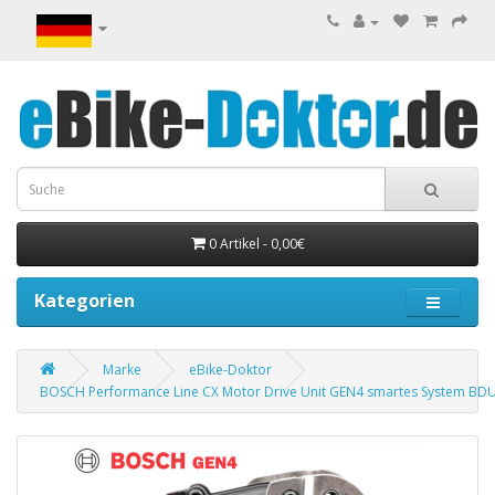
0 Artikel - 0,00€
Kategorien
Marke
eBike-Doktor
BOSCH Performance Line CX Motor Drive Unit GEN4 smartes System BD