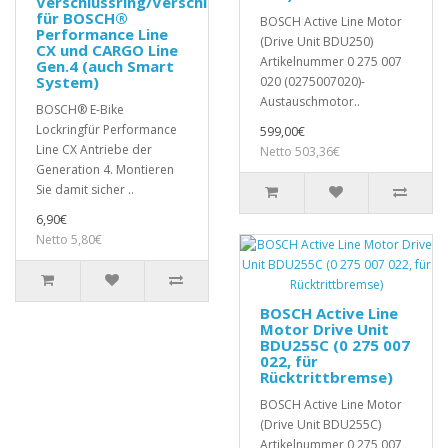
Verschlussring/Verschlussmutter/Lockring
für BOSCH®
BOSCH Active Line Motor
Performance Line
(Drive Unit BDU250)
CX und CARGO Line
Artikelnummer 0 275 007
Gen.4 (auch Smart
System)
020 (0275007020)-
Austauschmotor..
BOSCH® E-Bike
Lockringfür Performance
599,00€
Line CX Antriebe der
Netto 503,36€
Generation 4. Montieren
Sie damit sicher ..
6,90€
Netto 5,80€
BOSCH Active Line
Motor Drive Unit
BDU255C (0 275 007
022, für
Rücktrittbremse)
BOSCH Active Line Motor
(Drive Unit BDU255C)
Artikelnummer 0 275 007