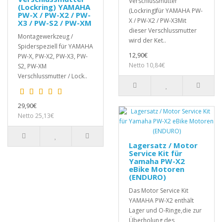
Verschlussmutter
(Lockring) YAMAHA
(Lockring)für YAMAHA PW-
PW-X / PW-X2 / PW-
X / PW-X2 / PW-X3Mit
X3 / PW-S2 / PW-XM
dieser Verschlussmutter
Montagewerkzeug /
wird der Ket..
Spiderspeziell für YAMAHA
12,90€
PW-X, PW-X2, PW-X3, PW-
Netto 10,84€
S2, PW-XM
Verschlussmutter / Lock..
29,90€
Netto 25,13€
Lagersatz / Motor
Service Kit für
Yamaha PW-X2
eBike Motoren
(ENDURO)
Das Motor Service Kit
YAMAHA PW-X2 enthält
Lager und O-Ringe,die zur
Überholung des