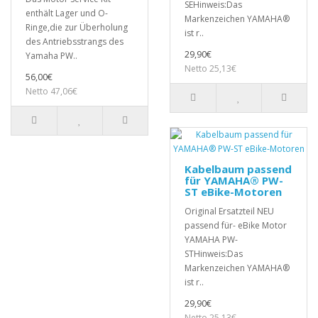
SEHinweis:Das
enthält Lager und O-
Markenzeichen YAMAHA®
Ringe,die zur Überholung
ist r..
des Antriebsstrangs des
29,90€
Yamaha PW..
Netto 25,13€
56,00€
Netto 47,06€
Kabelbaum passend
für YAMAHA® PW-
ST eBike-Motoren
Original Ersatzteil NEU
passend für- eBike Motor
YAMAHA PW-
STHinweis:Das
Markenzeichen YAMAHA®
ist r..
29,90€
Netto 25,13€