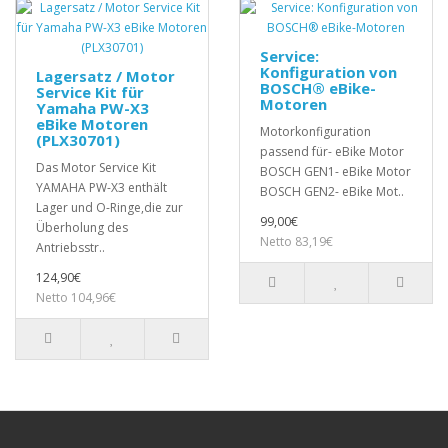
Service:
Konfiguration von
Lagersatz / Motor
BOSCH® eBike-
Service Kit für
Motoren
Yamaha PW-X3
eBike Motoren
Motorkonfiguration
(PLX30701)
passend für- eBike Motor
Das Motor Service Kit
BOSCH GEN1- eBike Motor
YAMAHA PW-X3 enthält
BOSCH GEN2- eBike Mot..
Lager und O-Ringe,die zur
99,00€
Überholung des
Netto 83,19€
Antriebsstr..
124,90€
Netto 104,96€