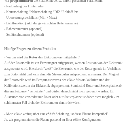
Wir
programmieren
die Platine mit den zu Ihrem passenden Parametern:
- Radumfang des Hinterrades
- Kettenschaltung / Nabenschaltung / DI2 / Rohloff /etc.
- Übersetzungsverhältnis (Min. / Max.)
- Lichtfunktion (inkl. der gewünschten Batteriereserve)
- Rahmennummer (optional)
- Schlüsselnummer
(optional)
Häufige Fragen zu diesem Produkt:
- Warum wird der
Rotor
des Elektromotors mitgeliefert?
Auf der Rotorwelle ist ein Ferritmagnet aufgepresst, wessen Position von der Elektronik
ausgewertet wird. Hierdurch "weiß" die Elektronik, wie der Rotor gerade im Verhältnis
zum Stator steht und kann dann die Statorspulen entsprechend ansteuern. Der Magnet
der Rotorwelle wird im Fertigungsprozess des eBike Motors kalibriert und der
Kalibrationswert in der Elektronik abgespeichert. Somit sind Rotor und Steuerplatine ab
diesem Zeitpunkt "verheiratet" und dürfen danach nicht mehr getrennt werden. Ein
Austausch von entweder nur Rotor oder nur Steuerplatine ist daher nicht möglich - im
schlimmsten Fall dreht der Elektromotor dann rückwärts.
- Mein eBike verfügt über eine
eShift
Schaltung, ist diese Platine kompatibel?
Ja, wir programmieren die Platine passend zu Ihrer eBike Konfiguration.