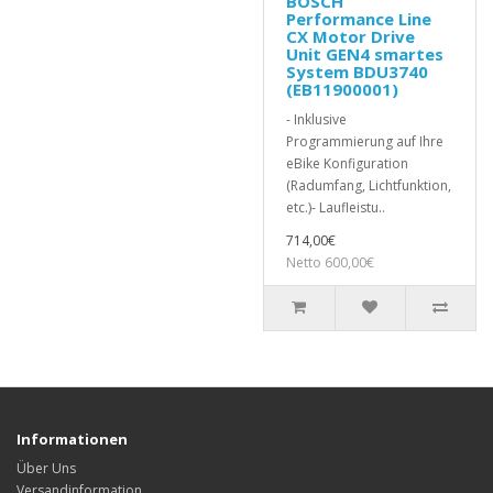
BOSCH
Performance Line
CX Motor Drive
Unit GEN4 smartes
System BDU3740
(EB11900001)
- Inklusive
Programmierung auf Ihre
eBike Konfiguration
(Radumfang, Lichtfunktion,
etc.)- Laufleistu..
714,00€
Netto 600,00€
Informationen
Über Uns
Versandinformation