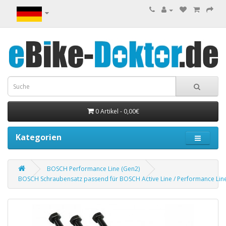
0 Artikel - 0,00€
Kategorien
BOSCH Performance Line (Gen2)
BOSCH Schraubensatz passend für BOSCH Active Line / Performance Lin