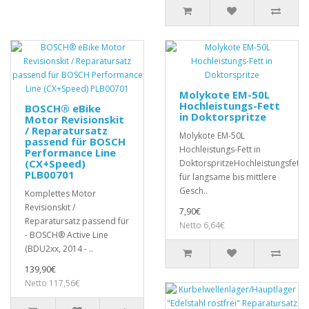
Molykote EM-50L
Hochleistungs-Fett
BOSCH® eBike
in Doktorspritze
Motor Revisionskit
/ Reparatursatz
Molykote EM-50L
passend für BOSCH
Hochleistungs-Fett in
Performance Line
(CX+Speed)
DoktorspritzeHochleistungsfett
PLB00701
für langsame bis mittlere
Gesch..
Komplettes Motor
Revisionskit /
7,90€
Reparatursatz passend für
Netto 6,64€
- BOSCH® Active Line
(BDU2xx, 2014 - ..
139,90€
Netto 117,56€