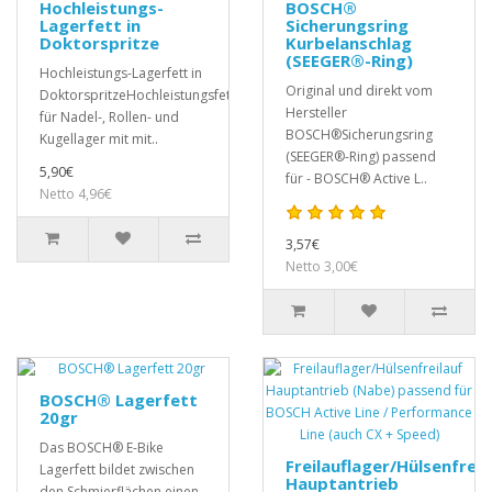
Hochleistungs-
BOSCH®
Lagerfett in
Sicherungsring
Doktorspritze
Kurbelanschlag
(SEEGER®-Ring)
Hochleistungs-Lagerfett in
Original und direkt vom
DoktorspritzeHochleistungsfett
Hersteller
für Nadel-, Rollen- und
BOSCH®Sicherungsring
Kugellager mit mit..
(SEEGER®-Ring) passend
5,90€
für - BOSCH® Active L..
Netto 4,96€
3,57€
Netto 3,00€
BOSCH® Lagerfett
20gr
Das BOSCH® E-Bike
Freilauflager/Hülsenfreil
Lagerfett bildet zwischen
Hauptantrieb
den Schmierflächen einen