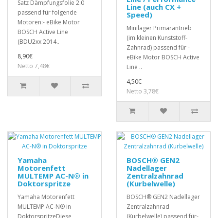
Satz Dämpfungsfolie 2.0
Line (auch CX +
passend für folgende
Speed)
Motoren:- eBike Motor
Minilager Primärantrieb
BOSCH Active Line
(im kleinen Kunststoff-
(BDU2xx 2014..
Zahnrad) passend für -
8,90€
eBike Motor BOSCH Active
Netto 7,48€
Line ..
4,50€
Netto 3,78€
Yamaha
BOSCH® GEN2
Motorenfett
Nadellager
MULTEMP AC-N® in
Zentralzahnrad
Doktorspritze
(Kurbelwelle)
Yamaha Motorenfett
BOSCH® GEN2 Nadellager
MULTEMP AC-N® in
Zentralzahnrad
DoktorspritzeDiese
(Kurbelwelle) passend für-