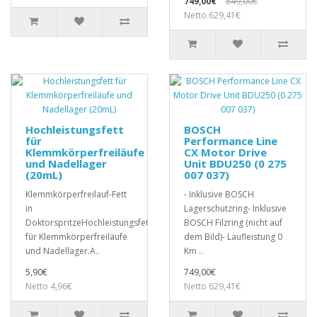
749,00€
849,00€
Netto 629,41€
Hochleistungsfett
BOSCH
für
Performance Line
Klemmkörperfreiläufe
CX Motor Drive
und Nadellager
Unit BDU250 (0 275
(20mL)
007 037)
Klemmkörperfreilauf-Fett
- Inklusive BOSCH
in
Lagerschutzring- Inklusive
DoktorspritzeHochleistungsfett
BOSCH Filzring (nicht auf
für Klemmkörperfreiläufe
dem Bild)- Laufleistung 0
und Nadellager.A..
Km ..
5,90€
749,00€
Netto 4,96€
Netto 629,41€