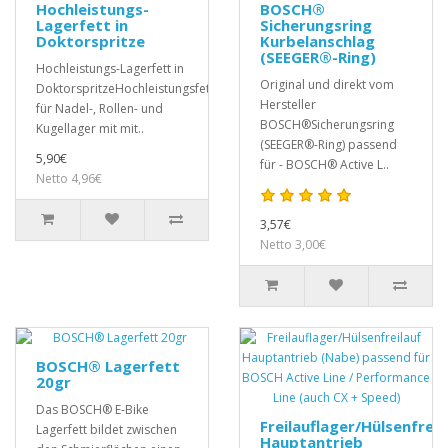
Hochleistungs-
BOSCH®
Lagerfett in
Sicherungsring
Doktorspritze
Kurbelanschlag
(SEEGER®-Ring)
Hochleistungs-Lagerfett in
Original und direkt vom
DoktorspritzeHochleistungsfett
Hersteller
für Nadel-, Rollen- und
BOSCH®Sicherungsring
Kugellager mit mit..
(SEEGER®-Ring) passend
5,90€
für - BOSCH® Active L..
Netto 4,96€
3,57€
Netto 3,00€
BOSCH® Lagerfett
20gr
Das BOSCH® E-Bike
Freilauflager/Hülsenfreil
Lagerfett bildet zwischen
Hauptantrieb