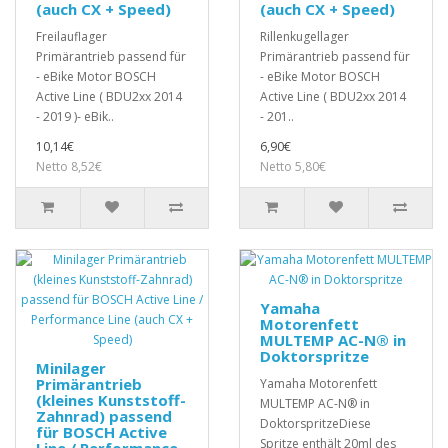
(auch CX + Speed)
(auch CX + Speed)
Freilauflager
Rillenkugellager
Primärantrieb passend für
Primärantrieb passend für
- eBike Motor BOSCH
- eBike Motor BOSCH
Active Line ( BDU2xx 2014
Active Line ( BDU2xx 2014
- 2019 )- eBik..
- 201..
10,14€
6,90€
Netto 8,52€
Netto 5,80€
Yamaha
Motorenfett
MULTEMP AC-N® in
Doktorspritze
Minilager
Primärantrieb
Yamaha Motorenfett
(kleines Kunststoff-
MULTEMP AC-N® in
Zahnrad) passend
DoktorspritzeDiese
für BOSCH Active
Spritze enthält 20ml des