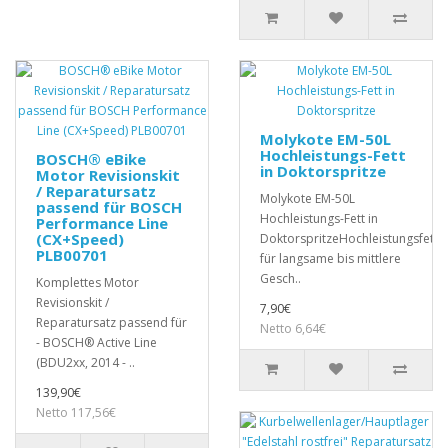
Molykote EM-50L
Hochleistungs-Fett
BOSCH® eBike
in Doktorspritze
Motor Revisionskit
/ Reparatursatz
Molykote EM-50L
passend für BOSCH
Hochleistungs-Fett in
Performance Line
(CX+Speed)
DoktorspritzeHochleistungsfett
PLB00701
für langsame bis mittlere
Gesch..
Komplettes Motor
Revisionskit /
7,90€
Reparatursatz passend für
Netto 6,64€
- BOSCH® Active Line
(BDU2xx, 2014 - ..
139,90€
Netto 117,56€