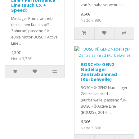
Line / Performance
Line (auch CX +
von Yamaha verwendet..
Speed)
9,50€
Minilager Primärantrieb
Netto 7,98€
(im kleinen Kunststoff-
Zahnrad) passend für -
eBike Motor BOSCH Active
Line ..
4,50€
Netto 3,78€
BOSCH® GEN2
Nadellager
Zentralzahnrad
(Kurbelwelle)
BOSCH® GEN2 Nadellager
Zentralzahnrad
(Kurbelwelle) passend für-
BOSCH® Active Line
(BDU25x, 2014 - ..
6,90€
Netto 5,80€