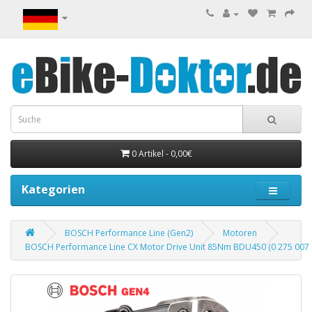
0 Artikel - 0,00€
Kategorien
BOSCH Performance Line (Gen2)
Motoren
BOSCH Performance Line CX Motor Drive Unit 85Nm BDU450 (0 275 007 