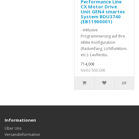
Performance Line
CX Motor Drive
Unit GEN4 smartes
System BDU3740
(EB11900001)
- Inklusive
Programmierung auf Ihre
eBike Konfiguration
(Radumfang, Lichtfunktion,
etc.)- Laufleistu..
714,00€
Netto 600,00€
Informationen
Über Uns
Versandinformation