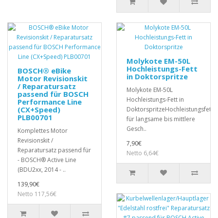
Molykote EM-50L
Hochleistungs-Fett
BOSCH® eBike
in Doktorspritze
Motor Revisionskit
/ Reparatursatz
Molykote EM-50L
passend für BOSCH
Hochleistungs-Fett in
Performance Line
(CX+Speed)
DoktorspritzeHochleistungsfett
PLB00701
für langsame bis mittlere
Gesch..
Komplettes Motor
Revisionskit /
7,90€
Reparatursatz passend für
Netto 6,64€
- BOSCH® Active Line
(BDU2xx, 2014 - ..
139,90€
Netto 117,56€