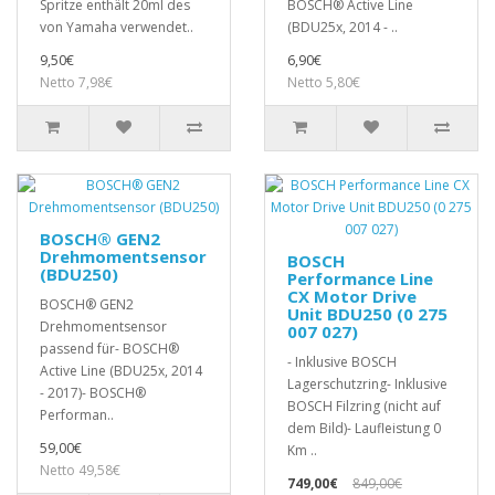
Spritze enthält 20ml des
BOSCH® Active Line
von Yamaha verwendet..
(BDU25x, 2014 - ..
9,50€
6,90€
Netto 7,98€
Netto 5,80€
BOSCH® GEN2
Drehmomentsensor
BOSCH
(BDU250)
Performance Line
CX Motor Drive
BOSCH® GEN2
Unit BDU250 (0 275
Drehmomentsensor
007 027)
passend für- BOSCH®
- Inklusive BOSCH
Active Line (BDU25x, 2014
Lagerschutzring- Inklusive
- 2017)- BOSCH®
BOSCH Filzring (nicht auf
Performan..
dem Bild)- Laufleistung 0
59,00€
Km ..
Netto 49,58€
749,00€
849,00€