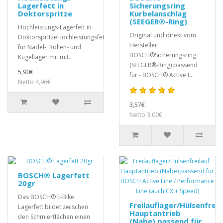
Lagerfett in
Sicherungsring
Doktorspritze
Kurbelanschlag
(SEEGER®-Ring)
Hochleistungs-Lagerfett in
Original und direkt vom
DoktorspritzeHochleistungsfett
Hersteller
für Nadel-, Rollen- und
BOSCH®Sicherungsring
Kugellager mit mit..
(SEEGER®-Ring) passend
5,90€
für - BOSCH® Active L..
Netto 4,96€
3,57€
Netto 3,00€
BOSCH® Lagerfett
20gr
Das BOSCH® E-Bike
Freilauflager/Hülsenfreil
Lagerfett bildet zwischen
Hauptantrieb
den Schmierflächen einen
(Nabe) passend für