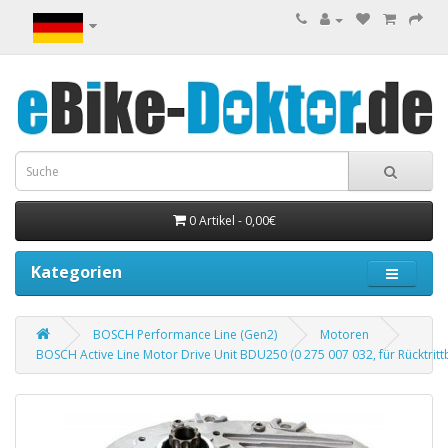
0 Artikel - 0,00€
Kategorien
BOSCH Performance Line (Gen2)
Motoren
BOSCH Active Line Motor Drive Unit BDU250 (0 275 007 032, für Rücktrit