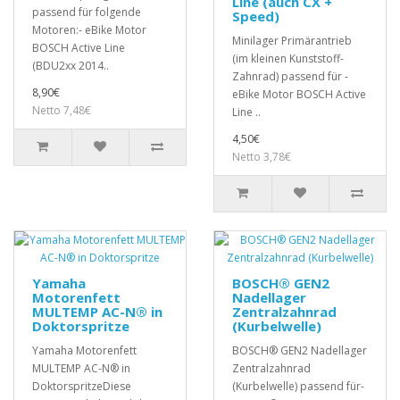
Line (auch CX +
passend für folgende
Speed)
Motoren:- eBike Motor
Minilager Primärantrieb
BOSCH Active Line
(im kleinen Kunststoff-
(BDU2xx 2014..
Zahnrad) passend für -
8,90€
eBike Motor BOSCH Active
Netto 7,48€
Line ..
4,50€
Netto 3,78€
Yamaha
BOSCH® GEN2
Motorenfett
Nadellager
MULTEMP AC-N® in
Zentralzahnrad
Doktorspritze
(Kurbelwelle)
Yamaha Motorenfett
BOSCH® GEN2 Nadellager
MULTEMP AC-N® in
Zentralzahnrad
DoktorspritzeDiese
(Kurbelwelle) passend für-