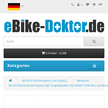
0 Artikel - 0,00€
Kategorien
BOSCH Performance Line (Gen2)
Motoren
Bosch Nachrüst-Kit Intuvia inkl. Displayhalter mit Kabel 1500 mm und Bed