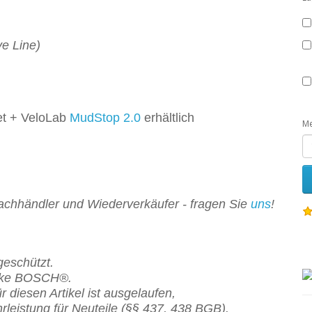
e Line)
t + VeloLab
MudStop 2.0
erhältlich
M
Fachhändler und Wiederverkäufer - fragen Sie
uns
!
eschützt.
Marke BOSCH®.
ür diesen Artikel
ist
ausgelaufen,
rleistung für Neuteile (§§ 437, 438 BGB).