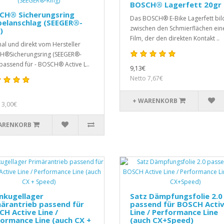
BOSCH® Lagerfett 20gr
CH® Sicherungsring
Das BOSCH® E-Bike Lagerfett bil
belanschlag (SEEGER®-
zwischen den Schmierflächen ein
)
Film, der den direkten Kontakt ..
nal und direkt vom Hersteller
®Sicherungsring (SEEGER®-
 passend für - BOSCH® Active L..
9,13€
Netto 7,67€
+ WARENKORB
 3,00€
ARENKORB
enkugellager
Satz Dämpfungsfolie 2.0
ärantrieb passend für
passend für BOSCH Acti
H Active Line /
Line / Performance Line
ormance Line (auch CX +
(auch CX+Speed)