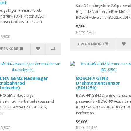
ed)
Satz Dämpfungsfolie 2.0 passend
nkugellager Primärantrieb
folgende Motoren:- eBike Motor
nd für - eBike Motor BOSCH
BOSCH Active Line (BDU2xx 2014.
e Line ( BDU2xx 2014 - 201..
8,90€
Netto 7,48€
 5,80€
+ WARENKORB
ARENKORB
CH® GEN2 Nadellager
BOSCH® GEN2
tralzahnrad
Drehmomentsensor
belwelle)
(BDU250)
H® GEN2 Nadellager
BOSCH® GEN2 Drehmomentsen
alzahnrad (Kurbelwelle) passend
passend für- BOSCH® Active Lin
BOSCH® Active Line (BDU25x,
(BDU25x, 2014 - 2017)- BOSCH®
 ..
Performan..
59,00€
 5,80€
Netto 49,58€