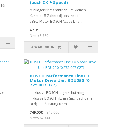
(auch CX + Speed)
 für
Minilager Primärantrieb (im kleinen
Kunststoff-Zahnrad) passend für -
.
eBike Motor BOSCH Active Line ..
4,50€
Netto 3,78€
+ WARENKORB
BOSCH Performance Line CX
Motor Drive Unit BDU250 (0
275 007 027)
sor
- Inklusive BOSCH Lagerschutzring-
e
Inklusive BOSCH Filzring (nicht auf dem
Bild)- Laufleistung 0 Km ..
749,00€
849,00€
Netto 629,41€