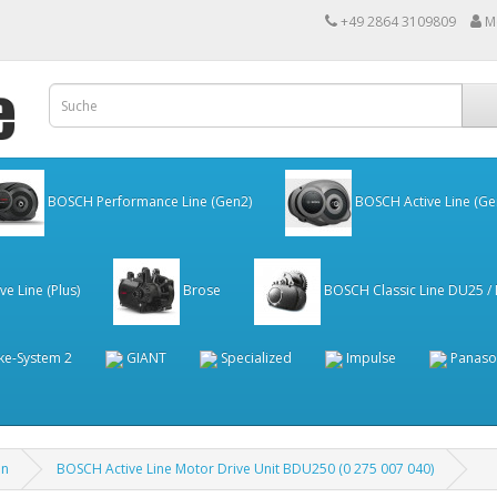
+49 2864 3109809
M
BOSCH Performance Line (Gen2)
BOSCH Active Line (Ge
e Line (Plus)
Brose
BOSCH Classic Line DU25 /
ke-System 2
GIANT
Specialized
Impulse
Panaso
en
BOSCH Active Line Motor Drive Unit BDU250 (0 275 007 040)