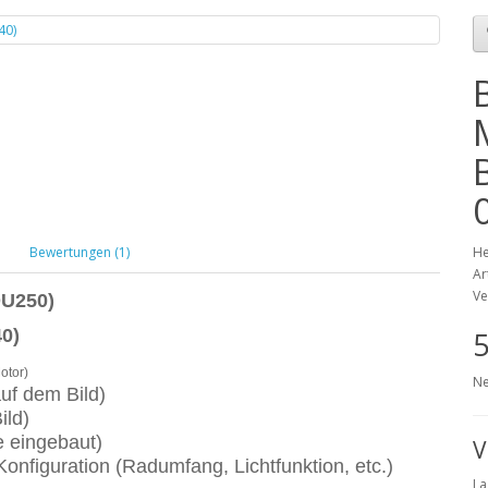
Bewertungen (1)
He
Ar
Ve
DU250)
0)
5
otor)
Ne
uf dem Bild)
ild)
e eingebaut)
V
onfiguration (Radumfang, Lichtfunktion, etc.)
La