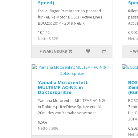
Speed)
Spe
Freilauflager Primärantrieb passend
Rille
für - eBike Motor BOSCH Active Line (
passe
BDU2xx 2014 - 2019 )- eBik..
Activ
10,14€
6,90€
Netto 8,52€
Netto
+ WARENKORB
+ W
Yamaha Motorenfett
BOS
MULTEMP AC-N® in
Zen
Doktorspritze
(Kur
Yamaha Motorenfett MULTEMP AC-N®
BOSC
in DoktorspritzeDiese Spritze enthält
Zentr
20ml des von Yamaha verwendet..
für- 
2014 -
9,50€
Netto 7,98€
6,90€
Netto