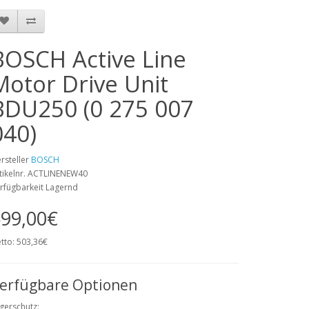
BOSCH Active Line
Motor Drive Unit
BDU250 (0 275 007
040)
rsteller
BOSCH
tikelnr. ACTLINENEW40
rfügbarkeit Lagernd
99,00€
tto: 503,36€
erfügbare Optionen
gerschutz: