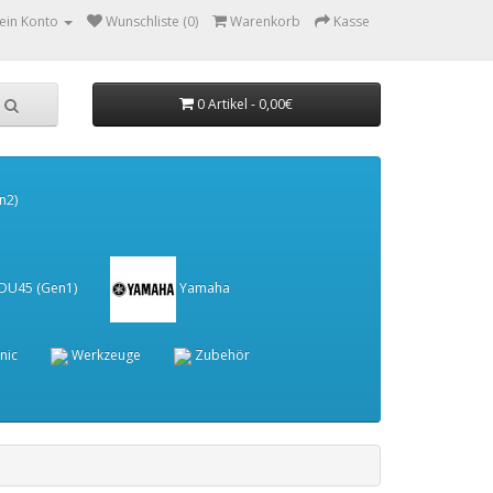
ein Konto
Wunschliste (0)
Warenkorb
Kasse
0 Artikel - 0,00€
n2)
 DU45 (Gen1)
Yamaha
nic
Werkzeuge
Zubehör