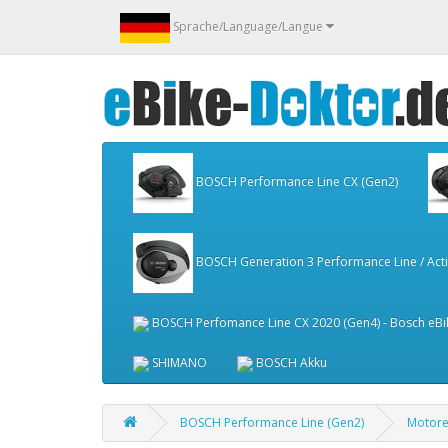
Sprache/Language/Langue
BOSCH Performance Line CX (Gen2)
BOSCH Generation 3 Performance Line / Activ
BOSCH Perfomance Line CX 2020 (Gen4) - Bosch eBi
SHIMANO
BOSCH Akku
BOSCH Performance Line (Gen2)
Motor