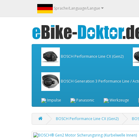
Sprache/Language/Langue
BOSCH Performance Line CX (Gen2)
BOSCH Generation 3 Performance Line / Activ
Impulse
Panasonic
Werkzeuge
BOSCH Performance Line CX (Gen2)
BOS