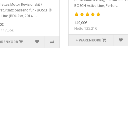
ettes Motor Revisionskit /
BOSCH Active Line, Perfor..
atursatz passend für - BOSCH®
 Line (BDU2xx, 2014 - ..
149,00€
0€
Netto 125,21€
 117,56€
+ WARENKORB
ARENKORB