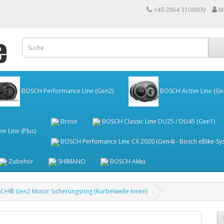
+49 2864 3109809
M
BOSCH Performance Line (Gen2)
BOSCH Active Line (Ge
Brose
BOSCH Classic Line DU25 / DU45 (Gen1)
e Line (Plus)
BOSCH Perfomance Line CX 2020 (Gen4) - Bosch eBike-Sy
Zubehör
SHIMANO
BOSCH Akku
CH® Gen2 Motor Sicherungsring (Kurbelwelle Innen)