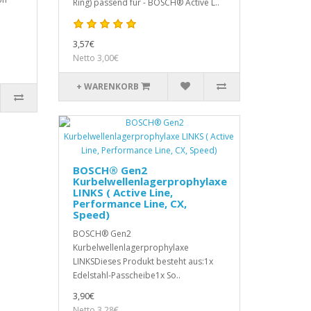
Ring) passend für - BOSCH® Active L..
3,57€
Netto 3,00€
+ WARENKORB
BOSCH® Gen2
Kurbelwellenlagerprophylaxe
LINKS ( Active Line,
Performance Line, CX,
Speed)
BOSCH® Gen2
Kurbelwellenlagerprophylaxe
LINKSDieses Produkt besteht aus:1x
Edelstahl-Passcheibe1x So..
3,90€
Netto 3,28€