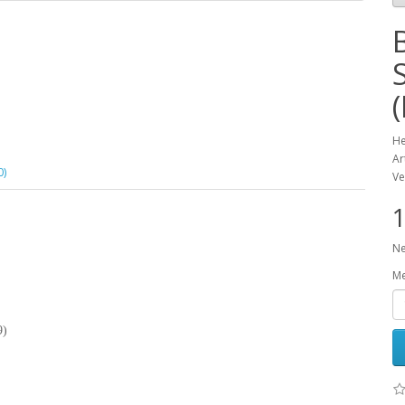
He
Ar
0)
Ve
1
Ne
M
9)