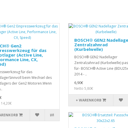
BOSCH® GEN2 Nadellage
Zentralzahnrad
CH® Gen2
(Kurbelwelle)
resswerkzeug für das
tlager (Active Line,
BOSCH® GEN2 Nadellager
ormance Line, CX,
Zentralzahnrad (Kurbelwelle) pa
ed)
für- BOSCH® Active Line (BDU25x
esswerkzeug für das
2014 - ..
lagerSinnvoll beim Wechsel des
6,90€
lagers der Gen2 Motoren.Wenn
Netto 5,80€
..
€
+ WARENKORB
 14,20€
ARENKORB