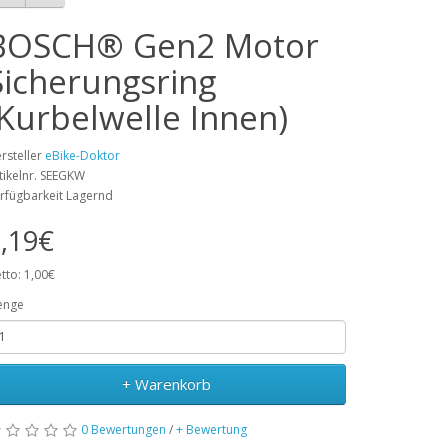
BOSCH® Gen2 Motor
Sicherungsring
(Kurbelwelle Innen)
rsteller
eBike-Doktor
tikelnr. SEEGKW
rfügbarkeit Lagernd
,19€
tto: 1,00€
enge
+ Warenkorb
0 Bewertungen
/
+ Bewertung