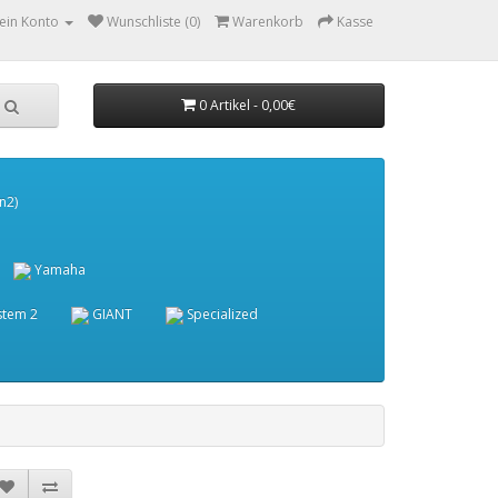
ein Konto
Wunschliste (0)
Warenkorb
Kasse
0 Artikel - 0,00€
n2)
Yamaha
stem 2
GIANT
Specialized