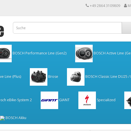
+49 2864 3109809
M
BOSCH Performance Line (Gen2)
BOSCH Active Line (Ge
e Line (Plus)
Brose
BOSCH Classic Line DU25 /
sch eBike-System 2
GIANT
Specialized
BOSCH Akku