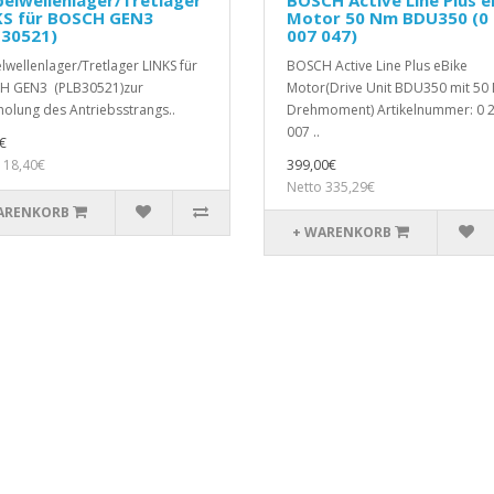
KS für BOSCH GEN3
Motor 50 Nm BDU350 (0
B30521)
007 047)
lwellenlager/Tretlager LINKS für
BOSCH Active Line Plus eBike
H GEN3 (PLB30521)zur
Motor(Drive Unit BDU350 mit 50
olung des Antriebsstrangs..
Drehmoment) Artikelnummer: 0 
007 ..
€
 18,40€
399,00€
Netto 335,29€
ARENKORB
+ WARENKORB