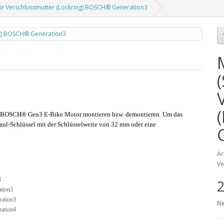
ür Verschlussmutter (Lockring) BOSCH® Generation3
em BOSCH® Gen3 E-Bike Motor montieren bzw. demontieren. Um das
ul-Schlüssel mit der Schlüsselweite von 32 mm oder eine
Ar
Ve
3
2
ation3
ration3
Ne
ration4