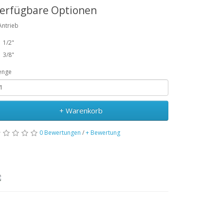
erfügbare Optionen
Antrieb
1/2"
3/8"
enge
+ Warenkorb
0 Bewertungen
/
+ Bewertung