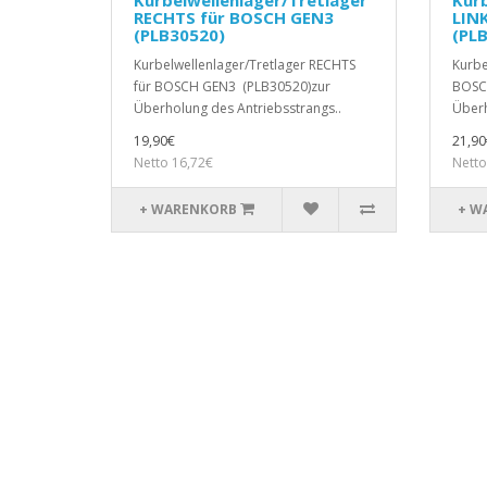
RECHTS für BOSCH GEN3
LIN
(PLB30520)
(PL
Kurbelwellenlager/Tretlager RECHTS
Kurbe
für BOSCH GEN3 (PLB30520)zur
BOSC
Überholung des Antriebsstrangs..
Überh
19,90€
21,90
Netto 16,72€
Netto
+ WARENKORB
+ W