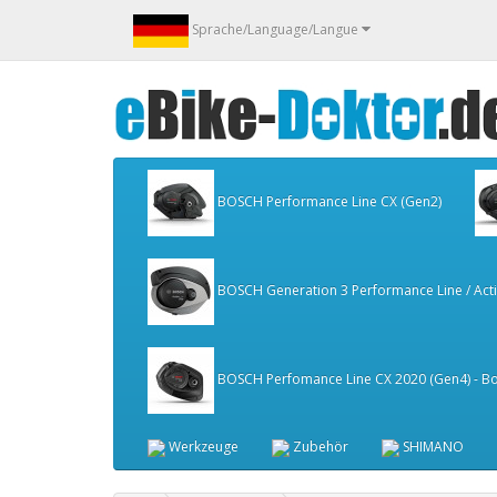
Sprache/Language/Langue
BOSCH Performance Line CX (Gen2)
BOSCH Generation 3 Performance Line / Activ
BOSCH Perfomance Line CX 2020 (Gen4) - Bo
Werkzeuge
Zubehör
SHIMANO