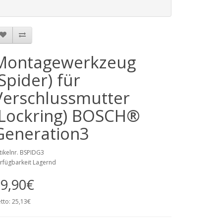
Montagewerkzeug
(Spider) für
Verschlussmutter
(Lockring) BOSCH®
Generation3
tikelnr. BSPIDG3
rfügbarkeit Lagernd
9,90€
tto: 25,13€