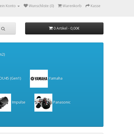
ein Konto
Wunschliste (0)
Warenkorb
Kasse
0 Artikel - 0,00€
n2)
 DU45 (Gen1)
Yamaha
Impulse
Panasonic