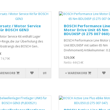
rsatz / Motor Service
BOSCH Performance Line
 für BOSCH GEN3
Motor Drive Unit 65 Nm
BDU365P (0 275 007 060)
otor Service Kit enthält Lager
BOSCH Performance Line Motor (
-Ringe,die zur Überholung des
Unit BDU365P mit satten 65 Nm
ebsstrangs des BOSCH Gen..
Drehmoment) Artikelnummer: 0 2
€
529,00€
 74,79€
Netto 444,54€
ARENKORB
+ WARENKORB
elwellenlager/Tretlager
BOSCH Active Line Plus e