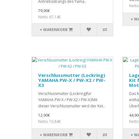
Antriebsstrangs des Yama..
Netto
79,90€
Netto 67,14€
+ W
+ WARENKORB
Verschlussmutter (Lockring)
Lage
YAMAHA PW-X / PW-X2 / PW-
Kit 
X3
Mot
Verschlussmutter (Lockring)für
Das M
YAMAHA PW-X / PW-X2 / PW-X3Mit
enthä
dieser Verschlussmutter wird der Ket..
Überh
12,90€
44,90
Netto 10,84€
Netto
+ WARENKORB
+ W