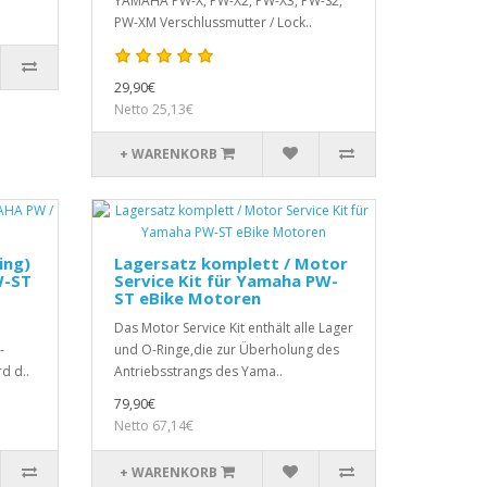
YAMAHA PW-X, PW-X2, PW-X3, PW-S2,
PW-XM Verschlussmutter / Lock..
29,90€
Netto 25,13€
+ WARENKORB
ing)
Lagersatz komplett / Motor
W-ST
Service Kit für Yamaha PW-
ST eBike Motoren
Das Motor Service Kit enthält alle Lager
-
und O-Ringe,die zur Überholung des
d d..
Antriebsstrangs des Yama..
79,90€
Netto 67,14€
+ WARENKORB