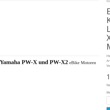
He
Ar
r Yamaha PW-X und PW-X2
eBike Motoren
Ve
1
Ne
M