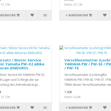
 37,73€
Netto 25,13€
ARENKORB
+ WARENKORB
rsatz / Motor Service
Verschlussmutter (Lockr
für Yamaha PW-X2 eBike
YAMAHA PW / PW-SE / P
oren (ENDURO)
/ PW-TE
otor Service Kit YAMAHA PW-X2
Verschlussmutter (Lockring)für
lt Lager und O-Ringe,die zur
YAMAHA PW / PW-SE / PW-ST / PW
olung des Antriebsstrangs ..
TEMit dieser Verschlussmutter wir
€
7,90€
 37,73€
Netto 6,64€
ARENKORB
+ WARENKORB