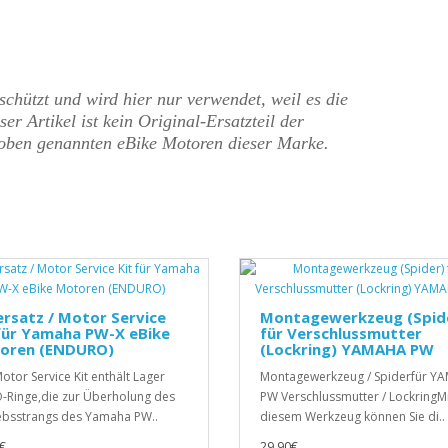
hützt und wird hier nur verwendet, weil es die
er Artikel ist kein Original-Ersatzteil der
 oben genannten eBike Motoren dieser Marke.
rsatz / Motor Service
Montagewerkzeug (Spid
für Yamaha PW-X eBike
für Verschlussmutter
oren (ENDURO)
(Lockring) YAMAHA PW
otor Service Kit enthält Lager
Montagewerkzeug / Spiderfür Y
-Ringe,die zur Überholung des
PW Verschlussmutter / LockringM
ebsstrangs des Yamaha PW..
diesem Werkzeug können Sie di..
€
29,90€