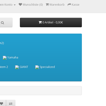
ein Konto
Wunschliste (0)
Warenkorb
Kasse
0 Artikel - 0,00€
n2)
Yamaha
stem 2
GIANT
Specialized