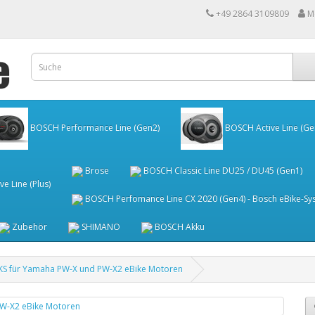
+49 2864 3109809
M
BOSCH Performance Line (Gen2)
BOSCH Active Line (Ge
Brose
BOSCH Classic Line DU25 / DU45 (Gen1)
e Line (Plus)
BOSCH Perfomance Line CX 2020 (Gen4) - Bosch eBike-Sy
Zubehör
SHIMANO
BOSCH Akku
KS für Yamaha PW-X und PW-X2 eBike Motoren