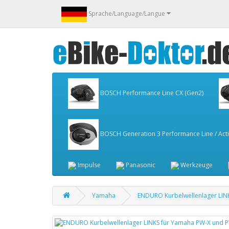
Sprache/Language/Langue
BOSCH Performance Line CX (Gen2)
BOSCH Generation 3 Performance Line / Activ
Impulse
Panasonic
Werkzeuge
Yamaha
ENDURO Kurbelwellenlager LIN