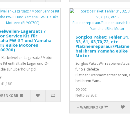
elwellen-Lagersatz /
r Service Kit für
Sorglos Paket: Fehler 31,
aha PW-ST und Yamaha
33, 61, 63,70,72, etc. -
TE eBike Motoren
Platinenreparaur/Platin
Y00700)
bei Ihrem Yamaha eBike
Motor
 Kurbelwellen-Lagersatz / Motor
e Kit enthält alle Lager und O-
Sorglos Paket:Wir reapieren/tau
,die zur Überholung d..
für Sie defekte
Platinen/Drehmomentsensoren, e
€
bei ihrem Yam..
 41,18€
99,90€
Netto 83,95€
ARENKORB
+ WARENKORB