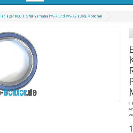
lenlager RECHTS für Yamaha PW-X und PW-X2 eBike Motoren
He
Ar
Ve
1