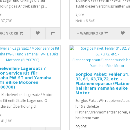
lt Lager und O-Ringe,die zur
YAMAHA PW / PW-SE / PW-ST / PW
olung des Antriebsstrangs ..
TEMit dieser Verschlussmutter wir
€
7,90€
 37,73€
Netto 6,64€
ARENKORB
+ WARENKORB
elwellen-Lagersatz /
r Service Kit für
Sorglos Paket: Fehler 31,
aha PW-ST und Yamaha
33, 61, 63,70,72, etc. -
TE eBike Motoren
Platinenreparaur/Platin
Y00700)
bei Ihrem Yamaha eBike
Motor
 Kurbelwellen-Lagersatz / Motor
e Kit enthält alle Lager und O-
Sorglos Paket:Wir reapieren/tau
,die zur Überholung d..
für Sie defekte
Platinen/Drehmomentsensoren, e
€
bei ihrem Yam..
 41,18€
99,90€