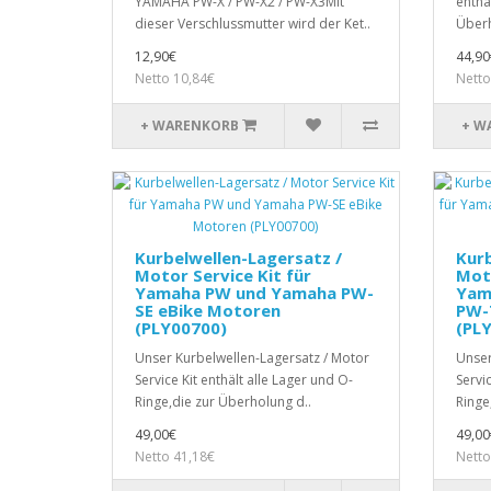
YAMAHA PW-X / PW-X2 / PW-X3Mit
enthä
dieser Verschlussmutter wird der Ket..
Überh
12,90€
44,90
Netto 10,84€
Netto
+ WARENKORB
+ W
Kurbelwellen-Lagersatz /
Kurb
Motor Service Kit für
Moto
Yamaha PW und Yamaha PW-
Yam
SE eBike Motoren
PW-
(PLY00700)
(PL
Unser Kurbelwellen-Lagersatz / Motor
Unser
Service Kit enthält alle Lager und O-
Servic
Ringe,die zur Überholung d..
Ringe
49,00€
49,00
Netto 41,18€
Netto