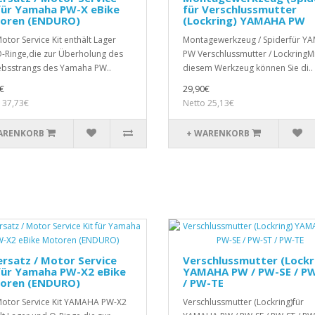
für Yamaha PW-X eBike
für Verschlussmutter
oren (ENDURO)
(Lockring) YAMAHA PW
otor Service Kit enthält Lager
Montagewerkzeug / Spiderfür Y
-Ringe,die zur Überholung des
PW Verschlussmutter / LockringM
ebsstrangs des Yamaha PW..
diesem Werkzeug können Sie di..
€
29,90€
 37,73€
Netto 25,13€
ARENKORB
+ WARENKORB
rsatz / Motor Service
Verschlussmutter (Lockr
für Yamaha PW-X2 eBike
YAMAHA PW / PW-SE / P
oren (ENDURO)
/ PW-TE
otor Service Kit YAMAHA PW-X2
Verschlussmutter (Lockring)für