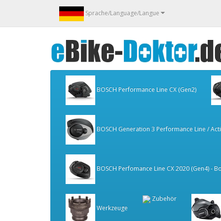
Sprache/Language/Langue
BOSCH Performance Line CX (Gen2)
BOSCH Generation 3 Performance Line / Activ
BOSCH Perfomance Line CX 2020 (Gen4) - Bo
Zubehör
Werkzeuge