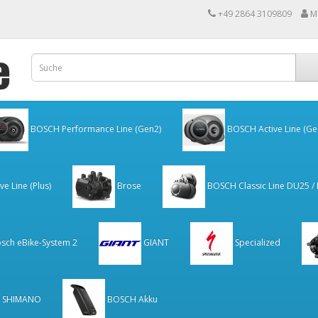
+49 2864 3109809
M
BOSCH Performance Line (Gen2)
BOSCH Active Line (Ge
e Line (Plus)
Brose
BOSCH Classic Line DU25 /
sch eBike-System 2
GIANT
Specialized
SHIMANO
BOSCH Akku