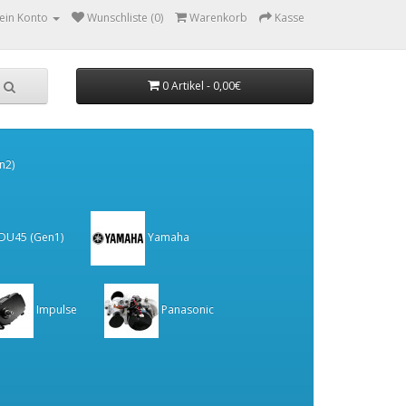
ein Konto
Wunschliste (0)
Warenkorb
Kasse
0 Artikel - 0,00€
n2)
 DU45 (Gen1)
Yamaha
Impulse
Panasonic