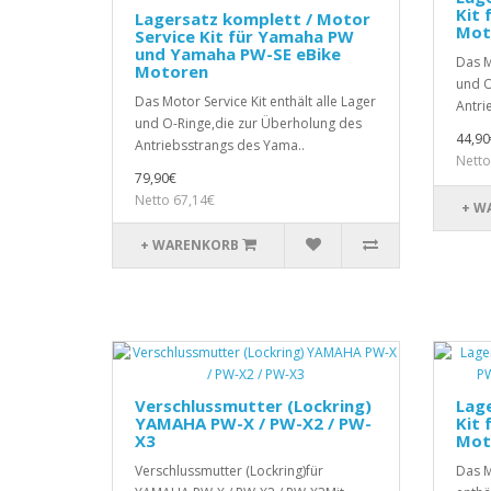
Kit 
Lagersatz komplett / Motor
Mot
Service Kit für Yamaha PW
und Yamaha PW-SE eBike
Das M
Motoren
und O
Das Motor Service Kit enthält alle Lager
Antri
und O-Ringe,die zur Überholung des
44,90
Antriebsstrangs des Yama..
Netto
79,90€
Netto 67,14€
+ W
+ WARENKORB
Verschlussmutter (Lockring)
Lage
YAMAHA PW-X / PW-X2 / PW-
Kit 
X3
Mot
Verschlussmutter (Lockring)für
Das M