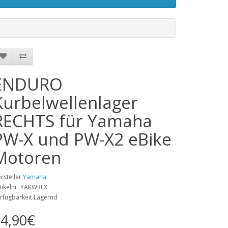
ENDURO
Kurbelwellenlager
RECHTS für Yamaha
PW-X und PW-X2 eBike
Motoren
rsteller
Yamaha
tikelnr. YAKWREX
rfügbarkeit Lagernd
4,90€