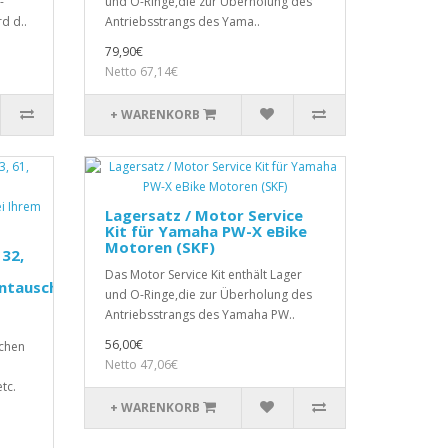
-
und O-Ringe,die zur Überholung des
d d..
Antriebsstrangs des Yama..
79,90€
Netto 67,14€
+ WARENKORB
Lagersatz / Motor Service
Kit für Yamaha PW-X eBike
Motoren (SKF)
 32,
Das Motor Service Kit enthält Lager
entausch
und O-Ringe,die zur Überholung des
Antriebsstrangs des Yamaha PW..
56,00€
schen
Netto 47,06€
tc.
+ WARENKORB