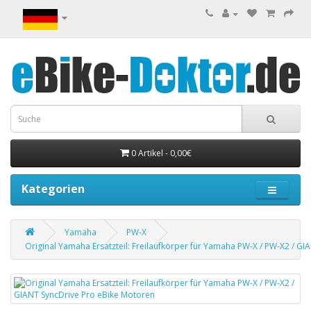
0 Artikel - 0,00€
Kategorien
Yamaha
PW-X
Original Yamaha Ersatzteil: Freilaufkörper für Yamaha PW-X / PW-X2 / G