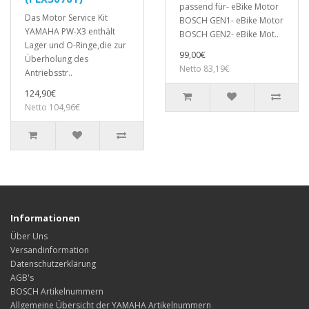
passend für- eBike Motor
Das Motor Service Kit
BOSCH GEN1- eBike Motor
YAMAHA PW-X3 enthält
BOSCH GEN2- eBike Mot..
Lager und O-Ringe,die zur
99,00€
Überholung des
Netto 83,19€
Antriebsstr..
124,90€
Netto 104,96€
Informationen
Über Uns
Versandinformation
Datenschutzerklärung
AGB's
BOSCH Artikelnummern
Allgemeine Übersicht der YAMAHA Artikelnummern