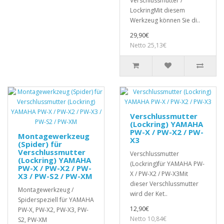
Verschlussmutter /
LockringMit diesem
Werkzeug können Sie di..
29,90€
Netto 25,13€
Verschlussmutter
(Lockring) YAMAHA
PW-X / PW-X2 / PW-
Montagewerkzeug
X3
(Spider) für
Verschlussmutter
Verschlussmutter
(Lockring) YAMAHA
(Lockring)für YAMAHA PW-
PW-X / PW-X2 / PW-
X / PW-X2 / PW-X3Mit
X3 / PW-S2 / PW-XM
dieser Verschlussmutter
Montagewerkzeug /
wird der Ket..
Spiderspeziell für YAMAHA
12,90€
PW-X, PW-X2, PW-X3, PW-
Netto 10,84€
S2, PW-XM