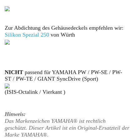
Zur Abdichtung des Gehäusedeckels empfehlen wir:
Silikon Spezial
250
von Würth
N
ICHT
passend für
YAMAHA PW / PW-SE / PW-
ST
/ PW-TE
/ GIANT SyncDrive (Sport)
(ISIS-Octalink /
Vierkant
)
Hinweis:
Das Markenzeichen YAMAHA® ist rechtlich
geschützt.
Dieser Artikel ist ein Original-Ersatzteil der
Marke
YAMAHA
®.