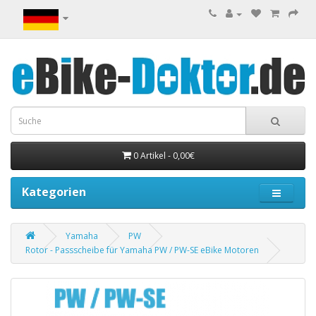
0 Artikel - 0,00€
Kategorien
Yamaha
PW
Rotor - Passscheibe für Yamaha PW / PW-SE eBike Motoren