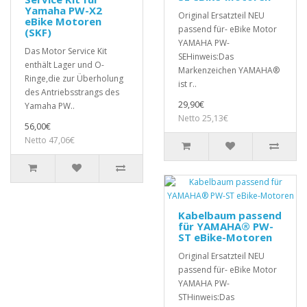
Yamaha PW-X2
Original Ersatzteil NEU
eBike Motoren
passend für- eBike Motor
(SKF)
YAMAHA PW-
Das Motor Service Kit
SEHinweis:Das
enthält Lager und O-
Markenzeichen YAMAHA®
Ringe,die zur Überholung
ist r..
des Antriebsstrangs des
29,90€
Yamaha PW..
Netto 25,13€
56,00€
Netto 47,06€
Kabelbaum passend
für YAMAHA® PW-
ST eBike-Motoren
Original Ersatzteil NEU
passend für- eBike Motor
YAMAHA PW-
STHinweis:Das