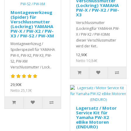
Verschlussmutter
(Lockring) YAMAHA
PW-X / PW-X2 / PW-
Montagewerkzeug
X3
(Spider) für
Verschlussmutter
Verschlussmutter
(Lockring) YAMAHA
(Lockring)für YAMAHA PW-
PW-X / PW-X2 / PW-
X / PW-X2 / PW-X3Mit
X3 / PW-S2 / PW-XM
dieser Verschlussmutter
Montagewerkzeug /
wird der Ket..
Spiderspeziell für YAMAHA
12,90€
PW-X, PW-X2, PW-X3, PW-
Netto 10,84€
S2, PW-XM
Verschlussmutter / Lock..
29,90€
Netto 25,13€
Lagersatz / Motor
Service Kit für
Yamaha PW-X2
eBike Motoren
(ENDURO)