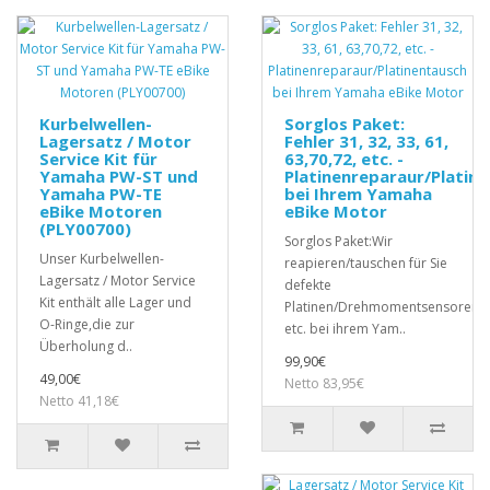
Kurbelwellen-
Sorglos Paket:
Lagersatz / Motor
Fehler 31, 32, 33, 61,
Service Kit für
63,70,72, etc. -
Yamaha PW-ST und
Platinenreparaur/Platin
Yamaha PW-TE
bei Ihrem Yamaha
eBike Motoren
eBike Motor
(PLY00700)
Sorglos Paket:Wir
Unser Kurbelwellen-
reapieren/tauschen für Sie
Lagersatz / Motor Service
defekte
Kit enthält alle Lager und
Platinen/Drehmomentsensoren,
O-Ringe,die zur
etc. bei ihrem Yam..
Überholung d..
99,90€
49,00€
Netto 83,95€
Netto 41,18€