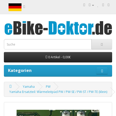
0 Artikel - 0,00€
Kategorien
Yamaha
PW
Yamaha Ersatzteil: Wärmeleitpad PW / PW-SE / PW-ST / PW-TE (klein)