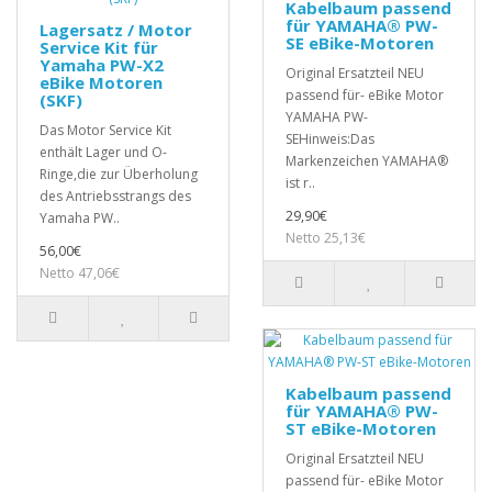
Kabelbaum passend
für YAMAHA® PW-
Lagersatz / Motor
SE eBike-Motoren
Service Kit für
Yamaha PW-X2
Original Ersatzteil NEU
eBike Motoren
passend für- eBike Motor
(SKF)
YAMAHA PW-
Das Motor Service Kit
SEHinweis:Das
enthält Lager und O-
Markenzeichen YAMAHA®
Ringe,die zur Überholung
ist r..
des Antriebsstrangs des
29,90€
Yamaha PW..
Netto 25,13€
56,00€
Netto 47,06€
Kabelbaum passend
für YAMAHA® PW-
ST eBike-Motoren
Original Ersatzteil NEU
passend für- eBike Motor