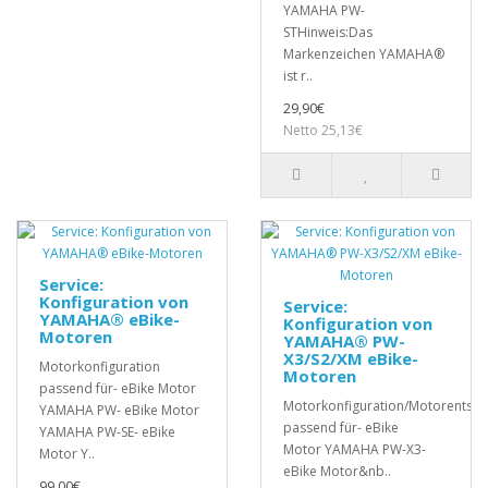
YAMAHA PW-
STHinweis:Das
Markenzeichen YAMAHA®
ist r..
29,90€
Netto 25,13€
Service:
Konfiguration von
Service:
YAMAHA® eBike-
Konfiguration von
Motoren
YAMAHA® PW-
X3/S2/XM eBike-
Motorkonfiguration
Motoren
passend für- eBike Motor
Motorkonfiguration/Motorentsp
YAMAHA PW- eBike Motor
passend für- eBike
YAMAHA PW-SE- eBike
Motor YAMAHA PW-X3-
Motor Y..
eBike Motor&nb..
99,00€