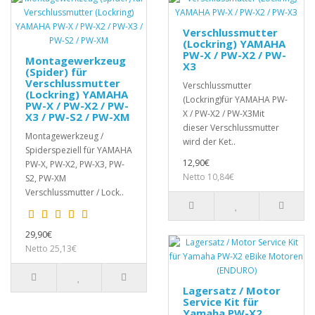
Verschlussmutter
(Lockring) YAMAHA
PW-X / PW-X2 / PW-
Montagewerkzeug
X3
(Spider) für
Verschlussmutter
Verschlussmutter
(Lockring) YAMAHA
(Lockring)für YAMAHA PW-
PW-X / PW-X2 / PW-
X / PW-X2 / PW-X3Mit
X3 / PW-S2 / PW-XM
dieser Verschlussmutter
Montagewerkzeug /
wird der Ket..
Spiderspeziell für YAMAHA
12,90€
PW-X, PW-X2, PW-X3, PW-
Netto 10,84€
S2, PW-XM
Verschlussmutter / Lock..
29,90€
Netto 25,13€
Lagersatz / Motor
Service Kit für
Yamaha PW-X2