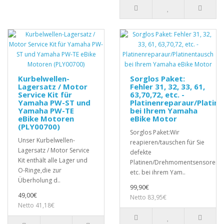
Kurbelwellen-
Sorglos Paket:
Lagersatz / Motor
Fehler 31, 32, 33, 61,
Service Kit für
63,70,72, etc. -
Yamaha PW-ST und
Platinenreparaur/Platin
Yamaha PW-TE
bei Ihrem Yamaha
eBike Motoren
eBike Motor
(PLY00700)
Sorglos Paket:Wir
Unser Kurbelwellen-
reapieren/tauschen für Sie
Lagersatz / Motor Service
defekte
Kit enthält alle Lager und
Platinen/Drehmomentsensoren,
O-Ringe,die zur
etc. bei ihrem Yam..
Überholung d..
99,90€
49,00€
Netto 83,95€
Netto 41,18€