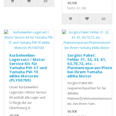
49,00€
Netto 41,18€
Kurbelwellen-
Sorglos Paket:
Lagersatz / Motor
Fehler 31, 32, 33, 61,
Service Kit für
63,70,72, etc. -
Yamaha PW-ST und
Platinenreparaur/Platin
Yamaha PW-TE
bei Ihrem Yamaha
eBike Motoren
eBike Motor
(PLY00700)
Sorglos Paket:Wir
Unser Kurbelwellen-
reapieren/tauschen für Sie
Lagersatz / Motor Service
defekte
Kit enthält alle Lager und
Platinen/Drehmomentsensoren,
O-Ringe,die zur
etc. bei ihrem Yam..
Überholung d..
99,90€
49,00€