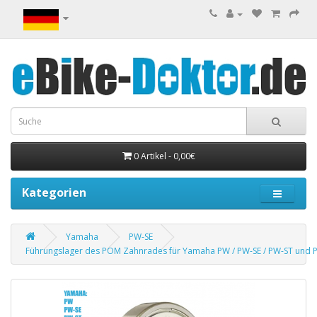
0 Artikel - 0,00€
Kategorien
Yamaha
PW-SE
Führungslager des POM Zahnrades für Yamaha PW / PW-SE / PW-ST und 