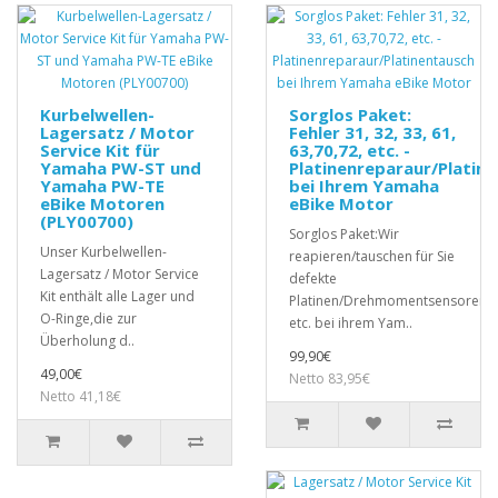
Kurbelwellen-
Sorglos Paket:
Lagersatz / Motor
Fehler 31, 32, 33, 61,
Service Kit für
63,70,72, etc. -
Yamaha PW-ST und
Platinenreparaur/Platin
Yamaha PW-TE
bei Ihrem Yamaha
eBike Motoren
eBike Motor
(PLY00700)
Sorglos Paket:Wir
Unser Kurbelwellen-
reapieren/tauschen für Sie
Lagersatz / Motor Service
defekte
Kit enthält alle Lager und
Platinen/Drehmomentsensoren,
O-Ringe,die zur
etc. bei ihrem Yam..
Überholung d..
99,90€
49,00€
Netto 83,95€
Netto 41,18€