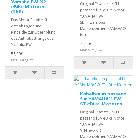
Yamaha PW-X2
Original Ersatzteil NEU
eBike Motoren
passend für- eBike Motor
(SKF)
YAMAHA PW-
Das Motor Service Kit
SEHinweis:Das
enthält Lager und O-
Markenzeichen YAMAHA®
Ringe,die zur Überholung
ist r..
des Antriebsstrangs des
29,90€
Yamaha PW..
Netto 25,13€
56,00€
Netto 47,06€
Kabelbaum passend
für YAMAHA® PW-
ST eBike-Motoren
Original Ersatzteil NEU
passend für- eBike Motor
YAMAHA PW-
STHinweis:Das
Markenzeichen YAMAHA®