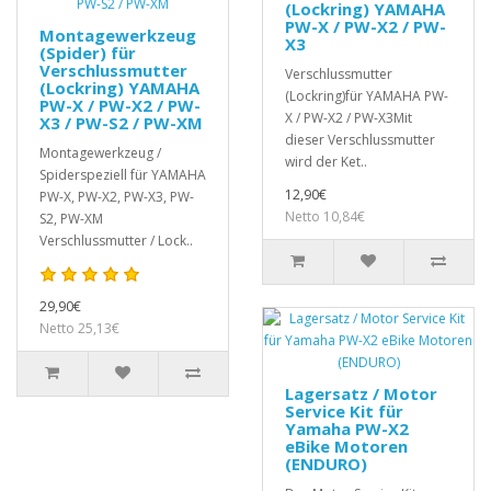
(Lockring) YAMAHA
PW-X / PW-X2 / PW-
Montagewerkzeug
X3
(Spider) für
Verschlussmutter
Verschlussmutter
(Lockring) YAMAHA
(Lockring)für YAMAHA PW-
PW-X / PW-X2 / PW-
X / PW-X2 / PW-X3Mit
X3 / PW-S2 / PW-XM
dieser Verschlussmutter
Montagewerkzeug /
wird der Ket..
Spiderspeziell für YAMAHA
12,90€
PW-X, PW-X2, PW-X3, PW-
Netto 10,84€
S2, PW-XM
Verschlussmutter / Lock..
29,90€
Netto 25,13€
Lagersatz / Motor
Service Kit für
Yamaha PW-X2
eBike Motoren
(ENDURO)