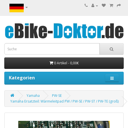
0 Artikel - 0,00€
Kategorien
Yamaha
PW-SE
Yamaha Ersatzteil: Wärmeleitpad PW / PW-SE / PW-ST / PW-TE (groß)