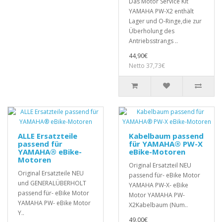
Das Motor Service Kit
YAMAHA PW-X2 enthält
Lager und O-Ringe,die zur
Überholung des
Antriebsstrangs ..
44,90€
Netto 37,73€
ALLE Ersatzteile
Kabelbaum passend
passend für
für YAMAHA® PW-X
YAMAHA® eBike-
eBike-Motoren
Motoren
Original Ersatzteil NEU
Original Ersatzteile NEU
passend für- eBike Motor
und GENERALÜBERHOLT
YAMAHA PW-X- eBike
passend für- eBike Motor
Motor YAMAHA PW-
YAMAHA PW- eBike Motor
X2Kabelbaum (Num..
Y..
49,00€