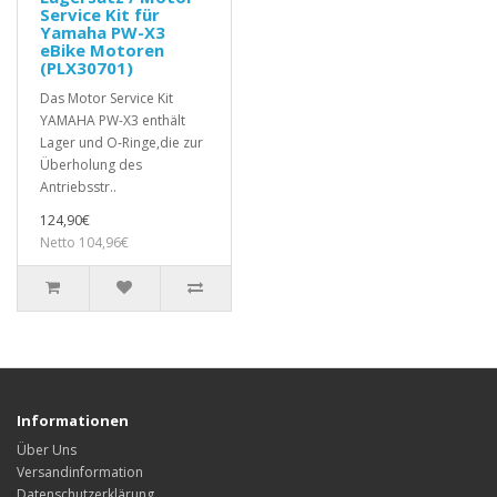
Service Kit für
Yamaha PW-X3
eBike Motoren
(PLX30701)
Das Motor Service Kit
YAMAHA PW-X3 enthält
Lager und O-Ringe,die zur
Überholung des
Antriebsstr..
124,90€
Netto 104,96€
Informationen
Über Uns
Versandinformation
Datenschutzerklärung