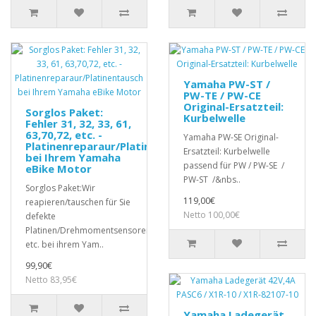
Yamaha PW-ST /
PW-TE / PW-CE
Original-Ersatzteil:
Sorglos Paket:
Kurbelwelle
Fehler 31, 32, 33, 61,
63,70,72, etc. -
Yamaha PW-SE Original-
Platinenreparaur/Platinentausch
Ersatzteil: Kurbelwelle
bei Ihrem Yamaha
passend für PW / PW-SE /
eBike Motor
PW-ST /&nbs..
Sorglos Paket:Wir
119,00€
reapieren/tauschen für Sie
Netto 100,00€
defekte
Platinen/Drehmomentsensoren,
etc. bei ihrem Yam..
99,90€
Netto 83,95€
Yamaha Ladegerät