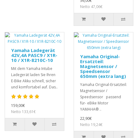
56,00€
Netto 47,06€
Yamaha Ladegerät
42V,4A PASC9 / X1R-
Yamaha Original-
10 / X1R-8210C-10
Ersatzteil:
Magnetsensor /
Mit dem Yamaha Intube
Speedsensor
Ladegerät laden Sie Ihren
650mm (extra lang)
E-Bike Akku schnell, sicher
Yamaha Original-Ersatzteil:
und komfortabel auf. Das..
Magnetsensor /
Speedsensor passend
für- eBike Motor
159,00€
YAMAHA® ..
Netto 133,61€
22,90€
Netto 19,24€