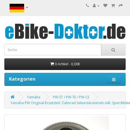
0 Artikel - 0,00€
Kategorien
Yamaha
PW-ST / PW-TE / PW-CE
Yamaha PW Original-Ersatzteil: Zahnrad Sekundärantrieb inkl. Sperrklinke