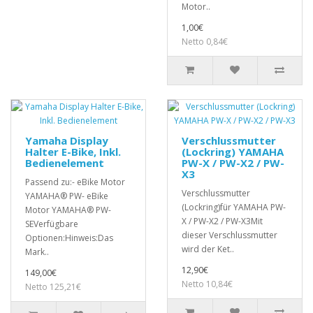
Motor..
1,00€
Netto 0,84€
Yamaha Display
Verschlussmutter
Halter E-Bike, Inkl.
(Lockring) YAMAHA
Bedienelement
PW-X / PW-X2 / PW-
X3
Passend zu:- eBike Motor
Verschlussmutter
YAMAHA® PW- eBike
(Lockring)für YAMAHA PW-
Motor YAMAHA® PW-
X / PW-X2 / PW-X3Mit
SEVerfügbare
dieser Verschlussmutter
Optionen:Hinweis:Das
wird der Ket..
Mark..
12,90€
149,00€
Netto 10,84€
Netto 125,21€