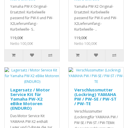
Yamaha PW-X Original-
Yamaha PW-X2 Original-
Ersatzteil: Kurbelwelle
Ersatzteil: Kurbelwelle
passend für PW-X und PW-
passend für PW-X und PW-
X2Lieferumfang:-
X2Lieferumfang:-
Kurbelwelle- S..
Kurbelwelle- ..
119,00€
119,00€
Netto 100,00€
Netto 100,00€
Lagersatz / Motor
Verschlussmutter
Service Kit für
(Lockring) YAMAHA
Yamaha PW-X2
PW / PW-SE / PW-ST
eBike Motoren
/ PW-TE
(ENDURO)
Verschlussmutter
Das Motor Service Kit
(Lockring)für YAMAHA PW /
YAMAHA PW-X2 enthält
PW-SE / PW-ST / PW-TEMit
Lager und O-Ringe,die zur