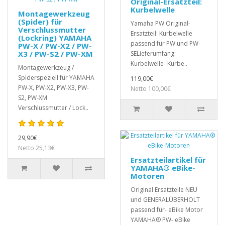
Original-Ersatzteil:
Kurbelwelle
Montagewerkzeug
(Spider) für
Yamaha PW Original-
Verschlussmutter
Ersatzteil: Kurbelwelle
(Lockring) YAMAHA
passend für PW und PW-
PW-X / PW-X2 / PW-
X3 / PW-S2 / PW-XM
SELieferumfang:-
Kurbelwelle- Kurbe..
Montagewerkzeug /
Spiderspeziell für YAMAHA
119,00€
PW-X, PW-X2, PW-X3, PW-
Netto 100,00€
S2, PW-XM
Verschlussmutter / Lock..
29,90€
Netto 25,13€
Ersatzteilartikel für
YAMAHA® eBike-
Motoren
Original Ersatzteile NEU
und GENERALÜBERHOLT
passend für- eBike Motor
YAMAHA® PW- eBike