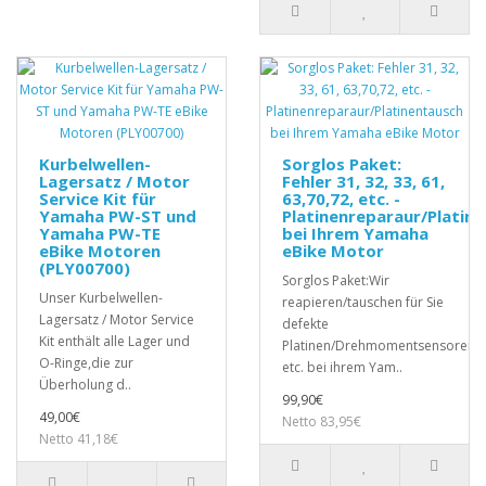
Kurbelwellen-
Sorglos Paket:
Lagersatz / Motor
Fehler 31, 32, 33, 61,
Service Kit für
63,70,72, etc. -
Yamaha PW-ST und
Platinenreparaur/Platin
Yamaha PW-TE
bei Ihrem Yamaha
eBike Motoren
eBike Motor
(PLY00700)
Sorglos Paket:Wir
Unser Kurbelwellen-
reapieren/tauschen für Sie
Lagersatz / Motor Service
defekte
Kit enthält alle Lager und
Platinen/Drehmomentsensoren,
O-Ringe,die zur
etc. bei ihrem Yam..
Überholung d..
99,90€
49,00€
Netto 83,95€
Netto 41,18€