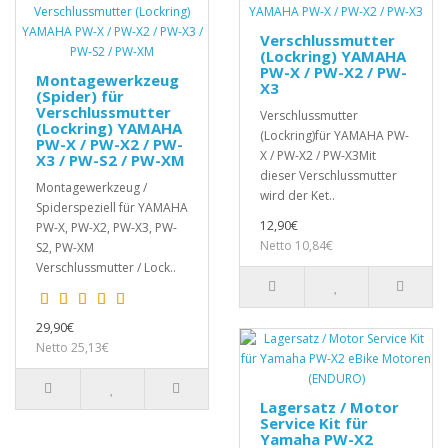
Verschlussmutter
(Lockring) YAMAHA
PW-X / PW-X2 / PW-
Montagewerkzeug
X3
(Spider) für
Verschlussmutter
Verschlussmutter
(Lockring) YAMAHA
(Lockring)für YAMAHA PW-
PW-X / PW-X2 / PW-
X / PW-X2 / PW-X3Mit
X3 / PW-S2 / PW-XM
dieser Verschlussmutter
Montagewerkzeug /
wird der Ket..
Spiderspeziell für YAMAHA
12,90€
PW-X, PW-X2, PW-X3, PW-
Netto 10,84€
S2, PW-XM
Verschlussmutter / Lock..
29,90€
Netto 25,13€
Lagersatz / Motor
Service Kit für
Yamaha PW-X2