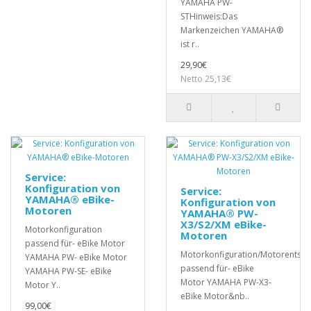
YAMAHA PW-
STHinweis:Das
Markenzeichen YAMAHA®
ist r..
29,90€
Netto 25,13€
Service:
Konfiguration von
Service:
YAMAHA® eBike-
Konfiguration von
Motoren
YAMAHA® PW-
X3/S2/XM eBike-
Motorkonfiguration
Motoren
passend für- eBike Motor
Motorkonfiguration/Motorentsp
YAMAHA PW- eBike Motor
passend für- eBike
YAMAHA PW-SE- eBike
Motor YAMAHA PW-X3-
Motor Y..
eBike Motor&nb..
99,00€