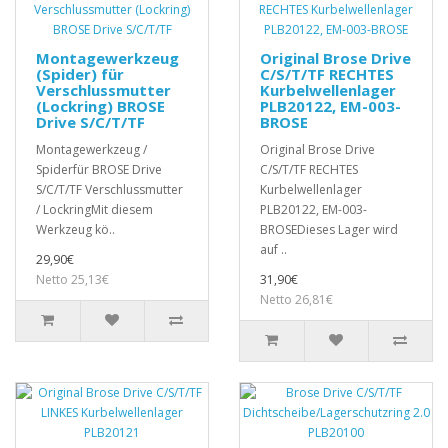
Montagewerkzeug
Original Brose Drive
(Spider) für
C/S/T/TF RECHTES
Verschlussmutter
Kurbelwellenlager
(Lockring) BROSE
PLB20122, EM-003-
Drive S/C/T/TF
BROSE
Montagewerkzeug /
Original Brose Drive
Spiderfür BROSE Drive
C/S/T/TF RECHTES
S/C/T/TF Verschlussmutter
Kurbelwellenlager
/ LockringMit diesem
PLB20122, EM-003-
Werkzeug kö..
BROSEDieses Lager wird
auf ..
29,90€
Netto 25,13€
31,90€
Netto 26,81€