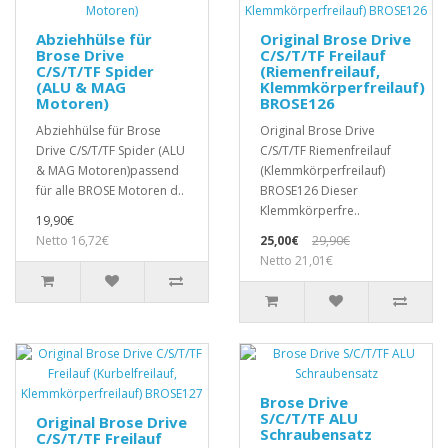
Abziehhülse für
Original Brose Drive
Brose Drive
C/S/T/TF Freilauf
C/S/T/TF Spider
(Riemenfreilauf,
(ALU & MAG
Klemmkörperfreilauf)
Motoren)
BROSE126
Abziehhülse für Brose
Original Brose Drive
Drive C/S/T/TF Spider (ALU
C/S/T/TF Riemenfreilauf
& MAG Motoren)passend
(Klemmkörperfreilauf)
für alle BROSE Motoren d..
BROSE126 Dieser
Klemmkörperfre..
19,90€
Netto 16,72€
25,00€
29,90€
Netto 21,01€
Brose Drive
S/C/T/TF ALU
Original Brose Drive
Schraubensatz
C/S/T/TF Freilauf