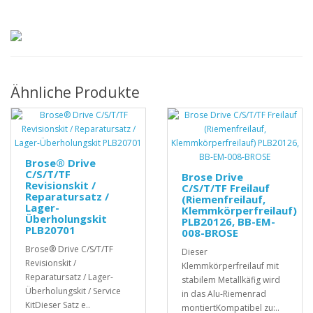
Ähnliche Produkte
Brose® Drive
C/S/T/TF
Brose Drive
Revisionskit /
C/S/T/TF Freilauf
Reparatursatz /
(Riemenfreilauf,
Lager-
Klemmkörperfreilauf)
Überholungskit
PLB20126, BB-EM-
PLB20701
008-BROSE
Brose® Drive C/S/T/TF
Dieser
Revisionskit /
Klemmkörperfreilauf mit
Reparatursatz / Lager-
stabilem Metallkäfig wird
Überholungskit / Service
in das Alu-Riemenrad
KitDieser Satz e..
montiertKompatibel zu:..