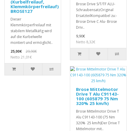
(Kurbelfreilauf,
Brose Drive S/T/TF ALU-
Klemmkörperfreilauf)
SchraubensatzOriginal
BROSE127
ErsatzteilKompatibel zu:-
Dieser
Brose Drive C Alu- Brose
Klemmkörperfreilauf mit
Driv..
stabilem Metallkäfig wird
9,90€
auf die Kurbelwelle
Netto 8,32€
montiert und ermöglicht..
25,00€
29,90€
Netto 21,01€
Brose Mittelmotor
Drive T Alu C91143-
100 (605879 75 Nm
320% 25 km/h)
Brose Mittelmotor Drive T
Alu C91143-100 (75 Nm
320% 25 km/h)Der Drive T
Mittelmotor mit..