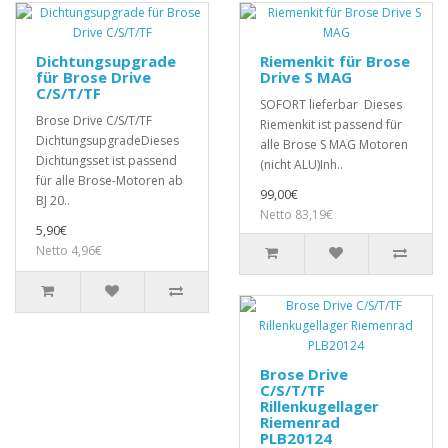
Dichtungsupgrade
Riemenkit für Brose
für Brose Drive
Drive S MAG
C/S/T/TF
SOFORT lieferbar Dieses
Brose Drive C/S/T/TF
Riemenkit ist passend für
DichtungsupgradeDieses
alle Brose S MAG Motoren
Dichtungsset ist passend
(nicht ALU)Inh..
für alle Brose-Motoren ab
99,00€
BJ 20..
Netto 83,19€
5,90€
Netto 4,96€
Brose Drive
C/S/T/TF
Rillenkugellager
Riemenrad
PLB20124