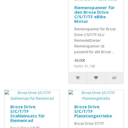
Riemenspanner für
den Brose Drive
C/S/T/TF eBike
Motor
Riemenspanner für Brose
Drive C/S/T/TF ALU
RiemenkitDieser
Riemenspanner ist
passend für alle Brose ..
49,00€
Netto 41,18€
Brose Drive
Brose Drive
S/C/T/TF
S/C/T/TF
Stahleinsatz für
Planetengetriebe
Riemenrad
Brose Drive S/T/TF