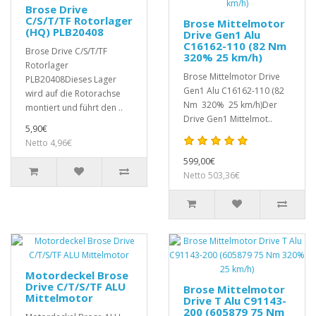
Brose Drive
C/S/T/TF Rotorlager
Brose Mittelmotor
(HQ) PLB20408
Drive Gen1 Alu
C16162-110 (82 Nm
Brose Drive C/S/T/TF
320% 25 km/h)
Rotorlager
Brose Mittelmotor Drive
PLB20408Dieses Lager
Gen1 Alu C16162-110 (82
wird auf die Rotorachse
Nm 320% 25 km/h)Der
montiert und führt den ..
Drive Gen1 Mittelmot..
5,90€
Netto 4,96€
599,00€
Netto 503,36€
Motordeckel Brose
Drive C/T/S/TF ALU
Brose Mittelmotor
Mittelmotor
Drive T Alu C91143-
200 (605879 75 Nm