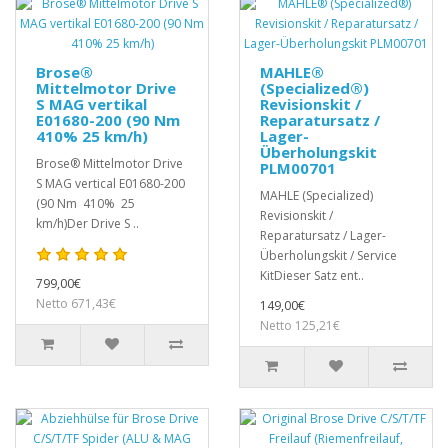
Brose®
MAHLE®
Mittelmotor Drive
(Specialized®)
S MAG vertikal
Revisionskit /
E01680-200 (90 Nm
Reparatursatz /
410% 25 km/h)
Lager-
Überholungskit
Brose® Mittelmotor Drive
PLM00701
S MAG vertical E01680-200
MAHLE (Specialized)
(90 Nm 410% 25
Revisionskit /
km/h)Der Drive S ..
Reparatursatz / Lager-
Überholungskit / Service
KitDieser Satz ent..
799,00€
Netto 671,43€
149,00€
Netto 125,21€