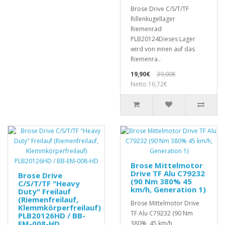
Brose Drive C/S/T/TF
Rillenkugellager
Riemenrad
PLB20124Dieses Lager
wird von innen auf das
Riemenra..
19,90€
39,00€
Netto 16,72€
Brose Mittelmotor
Drive TF Alu C79232
Brose Drive
(90 Nm 380% 45
C/S/T/TF "Heavy
km/h, Generation 1)
Duty" Freilauf
(Riemenfreilauf,
Brose Mittelmotor Drive
Klemmkörperfreilauf)
TF Alu C79232 (90 Nm
PLB20126HD / BB-
EM-008-HD
380% 45 km/h,