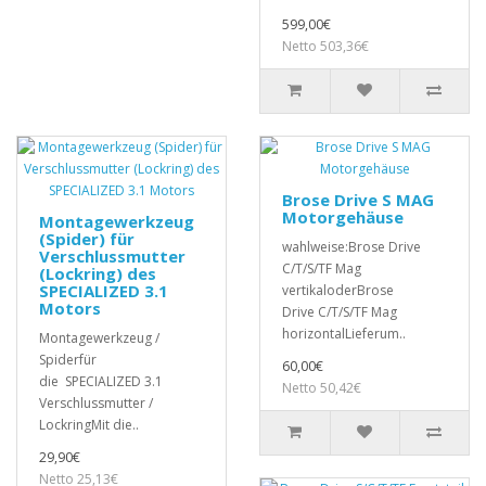
599,00€
Netto 503,36€
Brose Drive S MAG
Motorgehäuse
Montagewerkzeug
(Spider) für
wahlweise:Brose Drive
Verschlussmutter
C/T/S/TF Mag
(Lockring) des
SPECIALIZED 3.1
vertikaloderBrose
Motors
Drive C/T/S/TF Mag
horizontalLieferum..
Montagewerkzeug /
Spiderfür
60,00€
die SPECIALIZED 3.1
Netto 50,42€
Verschlussmutter /
LockringMit die..
29,90€
Netto 25,13€