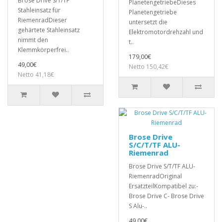
Brose Drive S/T/TF
PlanetengetriebeDieses
Stahleinsatz für
Planetengetriebe
RiemenradDieser
untersetzt die
gehärtete Stahleinsatz
Elektromotordrehzahl und
nimmt den
t..
Klemmkörperfrei..
179,00€
49,00€
Netto 150,42€
Netto 41,18€
Brose Drive
S/C/T/TF ALU-
Riemenrad
Brose Drive S/T/TF ALU-
RiemenradOriginal
ErsatzteilKompatibel zu:-
Brose Drive C- Brose Drive
S Alu-..
49,00€