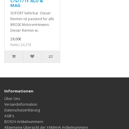
C/S/T/TF ALU &
MAG
SOFORT lieferbar Dieser
Riemen ist passend für alle
BROSE MotorenHinweis:
Dieser Riemen w..
29,00€
Netto 24,37€
Informationen
Über Uns
Versandinformation
Datenschutzerklärung
AGB's
BOSCH Artikelnummern
Allgemeine Übersicht der YAMAHA Artikelnummern