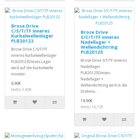
Brose Drive
C/S/T/TF inneres
Brose Drive
Kurbelwellenlager
S/C/T/TF inneres
PLB20123
Nadellager +
Wellendichtring
Brose Drive C/S/T/TF
PLB20125
inneres Kurbelwellenlager
Brose Drive S/T/TF inneres
PLB20123Dieses Lager
Nadellager
wird auf die Kurbelwelle
PLB20125Dieses
montier..
Nadellager +
6,90€
Wellendichtring wird in die
Netto 5,80€
Drehmo..
19,90€
Netto 16,72€