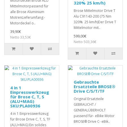
Motordeckel Brose ALU
320% 25 km/h)
Mittelmotorpassend für
Brose Mittelmotor Drive T
alle Brose Aluminium
Alu C91143-200 (75 Nm
MotrenLieferumfang:-
320% 25 km/h)Der Drive T
Motordeckel o..
Mittelmotor mit..
39,90€
599,00€
Netto 33,53€
Netto 503,36€
Gebrauchte
Ersatzteile BROSE®
4 in 1
Drive C/S/T/TF
Einpresswerkzeug
für Brose C, T, S
Original Ersatzteile
(ALU+MAG)
GEBRAUCHT /
SKU:PLA00936
GENERALÜBERHOLT
4 in 1 Einpresswerkzeug
passend für- eBike Motor
für Brose Drive C, T, S, TF
BROSE® Drive C- eBik..
(ALU+MAG) Ein solides