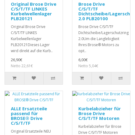
Original Brose Drive
Brose Drive
C/S/T/TF LINKES
C/S/T/TF
Kurbelwellenlager
Dichtscheibe/Lagerschut
PLB20121
2.0 PLB20100
Original Brose Drive
Brose Drive C/S/T/TF
C/S/T/TF LINKES
Dichtscheibe/Lagerschutzring
Kurbelwellenlager
2.0Um die Langlebigkeit
PLB20121Dieses Lager
Ihres Brose® Motors zu
wird direkt auf die Kurb..
opt..
26,90€
6,00€
Netto 22,61€
Netto 5,04€
ALLE Ersatzteile
Kurbelabzieher für
passend für
Brose Drive
BROSE® Drive
C/S/T/TF Motoren
C/S/T/TF
Kurbelabzieher für Brose
Original Ersatzteile NEU
Drive C/S/T/TF Motoren