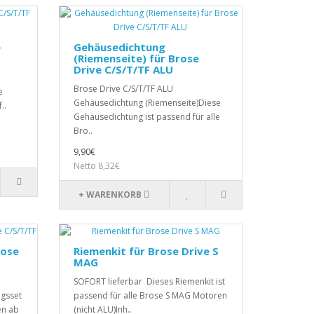
e
Gehäusedichtung
(Riemenseite) für Brose
Drive C/S/T/TF ALU
Brose Drive C/S/T/TF ALU
e
Gehäusedichtung (Riemenseite)Diese
..
Gehäusedichtung ist passend für alle
Bro..
9,90€
Netto 8,32€
+ WARENKORB
rose
Riemenkit für Brose Drive S
MAG
SOFORT lieferbar Dieses Riemenkit ist
gsset
passend für alle Brose S MAG Motoren
en ab
(nicht ALU)Inh..