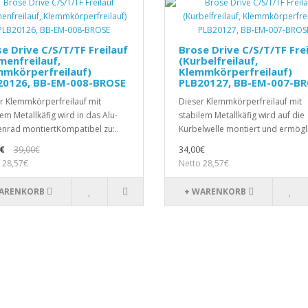
e Drive C/S/T/TF Freilauf
Brose Drive C/S/T/TF Frei
menfreilauf,
(Kurbelfreilauf,
mmkörperfreilauf)
Klemmkörperfreilauf)
20126, BB-EM-008-BROSE
PLB20127, BB-EM-007-B
r Klemmkörperfreilauf mit
Dieser Klemmkörperfreilauf mit
lem Metallkäfig wird in das Alu-
stabilem Metallkäfig wird auf die
nrad montiertKompatibel zu:..
Kurbelwelle montiert und ermögli
€
39,00€
34,00€
 28,57€
Netto 28,57€
ARENKORB
+ WARENKORB