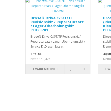
Brose® Drive C/S/T/TF
Bros
Revisionskit / Reparatursatz
(Rie
/ Lager-Überholungskit
Kle
PLB20701
PLB
Brose® Drive C/S/T/TF Revisionskit /
Diese
Reparatursatz / Lager-Überholungskit /
stabi
Service KitDieser Satz e..
Rieme
179,00€
34,00
Netto 150,42€
Netto
+ WARENKORB
+ W