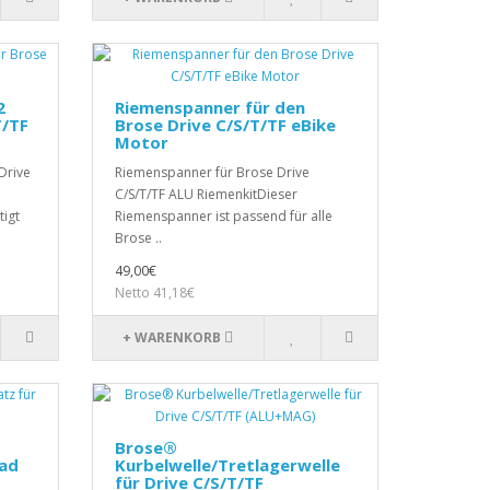
2
Riemenspanner für den
T/TF
Brose Drive C/S/T/TF eBike
Motor
Drive
Riemenspanner für Brose Drive
C/S/T/TF ALU RiemenkitDieser
igt
Riemenspanner ist passend für alle
Brose ..
49,00€
Netto 41,18€
+ WARENKORB
Brose®
rad
Kurbelwelle/Tretlagerwelle
für Drive C/S/T/TF