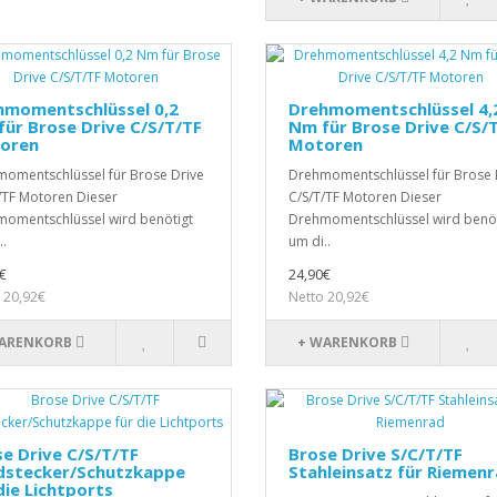
hmomentschlüssel 0,2
Drehmomentschlüssel 4,
ür Brose Drive C/S/T/TF
Nm für Brose Drive C/S/
oren
Motoren
omentschlüssel für Brose Drive
Drehmomentschlüssel für Brose 
/TF Motoren Dieser
C/S/T/TF Motoren Dieser
omentschlüssel wird benötigt
Drehmomentschlüssel wird benöt
..
um di..
€
24,90€
 20,92€
Netto 20,92€
ARENKORB
+ WARENKORB
e Drive C/S/T/TF
Brose Drive S/C/T/TF
ndstecker/Schutzkappe
Stahleinsatz für Riemen
die Lichtports