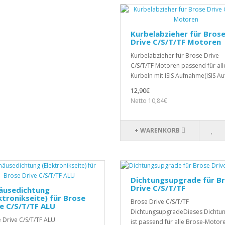
Kurbelabzieher für Bros
Drive C/S/T/TF Motoren
Kurbelabzieher für Brose Drive
C/S/T/TF Motoren passend für all
Kurbeln mit ISIS Aufnahme(ISIS Auf
12,90€
Netto 10,84€
+ WARENKORB
Dichtungsupgrade für B
Drive C/S/T/TF
äusedichtung
ktronikseite) für Brose
Brose Drive C/S/T/TF
e C/S/T/TF ALU
DichtungsupgradeDieses Dichtun
 Drive C/S/T/TF ALU
ist passend für alle Brose-Motor