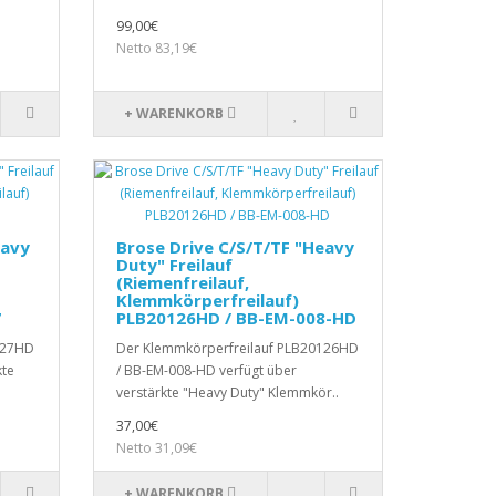
99,00€
Netto 83,19€
+ WARENKORB
eavy
Brose Drive C/S/T/TF "Heavy
Duty" Freilauf
(Riemenfreilauf,
Klemmkörperfreilauf)
7
PLB20126HD / BB-EM-008-HD
127HD
Der Klemmkörperfreilauf PLB20126HD
kte
/ BB-EM-008-HD verfügt über
verstärkte "Heavy Duty" Klemmkör..
37,00€
Netto 31,09€
+ WARENKORB