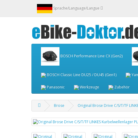
Sprache/Language/Langue
BOSCH Performance Line CX (Gen2)
BOSCH Classic Line DU25 / DU45 (Gen1)
Ya
Panasonic
Werkzeuge
Zubehör
Brose
Original Brose Drive C/S/T/TF LIN