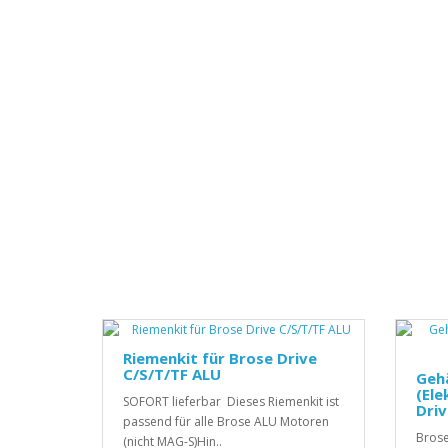
Riemenkit für Brose Drive
C/S/T/TF ALU
Geh
(Ele
SOFORT lieferbar Dieses Riemenkit ist
Driv
passend für alle Brose ALU Motoren
Brose
(nicht MAG-S)Hin..