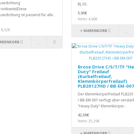
usedichtung
BJ 20..
tronikseite)Diese
5,90€
sedichtung ist passend für alle..
Netto 4,96€
 8,32€
+ WARENKORB
ARENKORB
Brose Drive C/S/T/TF "H
Duty" Freilauf
(Kurbelfreilauf,
Klemmkörperfreilauf)
PLB20127HD / BB-EM-00
Der Klemmkörperfreilauf PLB20
/ BB-EM-007 verfügt über verstär
"Heavy Duty" Klemmkörper..
42,00€
Netto 35,29€
+ WARENKORB