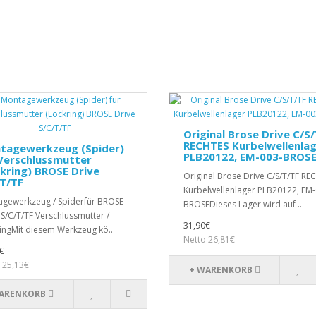
Original Brose Drive C/S
RECHTES Kurbelwellenla
tagewerkzeug (Spider)
PLB20122, EM-003-BROS
Verschlussmutter
kring) BROSE Drive
Original Brose Drive C/S/T/TF RE
T/TF
Kurbelwellenlager PLB20122, EM-
gewerkzeug / Spiderfür BROSE
BROSEDieses Lager wird auf ..
 S/C/T/TF Verschlussmutter /
31,90€
ingMit diesem Werkzeug kö..
Netto 26,81€
€
 25,13€
+ WARENKORB
ARENKORB