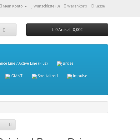
Mein Konto
Wunschliste (0)
Warenkorb
Kasse
0 Artikel - 0,00€
e Line / Active Line (Plus)
Brose
GIANT
Specialized
Impulse