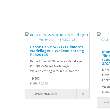
Brose Drive S/C/T/TF inneres
Nadellager + Wellendichtring
Mon
PLB20125
für 
(Loc
Brose Drive S/T/TF inneres Nadellager
S/C/
PLB20125Dieses Nadellager +
Monta
Wellendichtring wird in die Drehmo..
Drive
19,90€
Lockr
Netto 16,72€
29,90
Netto
+ WARENKORB
+ W