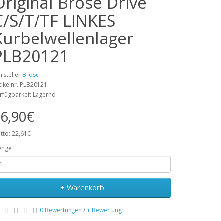
Original Brose Drive
C/S/T/TF LINKES
Kurbelwellenlager
PLB20121
rsteller
Brose
tikelnr. PLB20121
rfügbarkeit Lagernd
6,90€
tto: 22,61€
enge
+ Warenkorb
0 Bewertungen
/
+ Bewertung