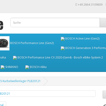
+49 2864 3109809
BOSCH Active Line (Gen2)
BOSCH Performance Line (Gen2)
BOSCH Generation 3 Performanc
maha
BOSCH Perfomance Line CX 2020 (Gen4) - Bosch eBike-System 2
SHIMANO
BOSCH Akku
KES Kurbelwellenlager PLB20121