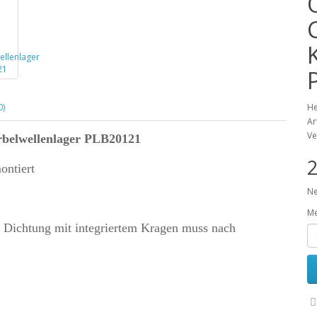
0)
He
Ar
Ve
rbelwellenlager PLB20121
2
ontiert
Ne
M
e Dichtung mit integriertem Kragen muss nach