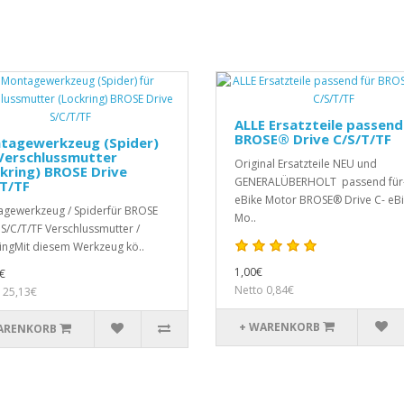
ALLE Ersatzteile passend
BROSE® Drive C/S/T/TF
tagewerkzeug (Spider)
Verschlussmutter
Original Ersatzteile NEU und
kring) BROSE Drive
GENERALÜBERHOLT passend für
T/TF
eBike Motor BROSE® Drive C- eB
gewerkzeug / Spiderfür BROSE
Mo..
 S/C/T/TF Verschlussmutter /
ingMit diesem Werkzeug kö..
1,00€
€
Netto 0,84€
 25,13€
+ WARENKORB
ARENKORB