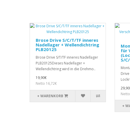
Brose Drive S/C/T/TF inneres
Nadellager + Wellendichtring
Mon
PLB20125
für 
(Loc
Brose Drive S/T/TF inneres Nadellager
S/C/
PLB20125Dieses Nadellager +
Monta
Wellendichtring wird in die Drehmo..
Drive
19,90€
Lockr
Netto 16,72€
29,90
Netto
+ WARENKORB
+ W