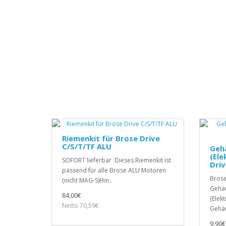
Riemenkit für Brose Drive
C/S/T/TF ALU
Geh
(Ele
SOFORT lieferbar Dieses Riemenkit ist
Driv
passend für alle Brose ALU Motoren
Brose
(nicht MAG-S)Hin..
Gehä
84,00€
(Elek
Netto 70,59€
Gehäu
9,90€