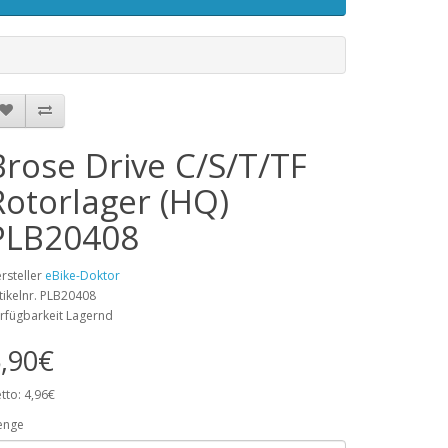
Brose Drive C/S/T/TF
Rotorlager (HQ)
PLB20408
rsteller
eBike-Doktor
tikelnr. PLB20408
rfügbarkeit Lagernd
,90€
tto: 4,96€
enge