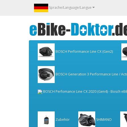
Sprache/Language/Langue
BOSCH Performance Line CX (Gen2)
BOSCH Generation 3 Performance Line / Activ
BOSCH Perfomance Line CX 2020 (Gen4) - Bosch eBi
Zubehör
SHIMANO