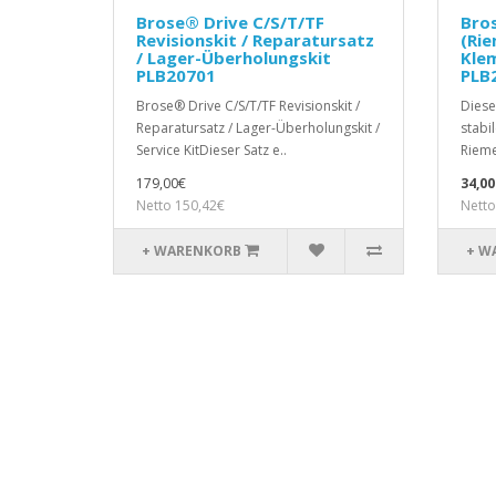
Brose® Drive C/S/T/TF
Bros
Revisionskit / Reparatursatz
(Rie
/ Lager-Überholungskit
Kle
PLB20701
PLB
Brose® Drive C/S/T/TF Revisionskit /
Diese
Reparatursatz / Lager-Überholungskit /
stabi
Service KitDieser Satz e..
Rieme
179,00€
34,00
Netto 150,42€
Netto
+ WARENKORB
+ W