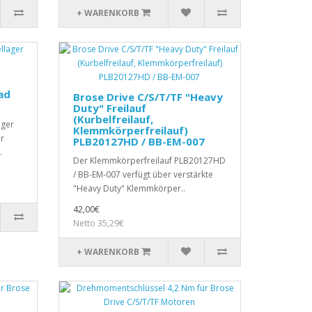
+ WARENKORB
ad
Brose Drive C/S/T/TF "Heavy
Duty" Freilauf
(Kurbelfreilauf,
ager
Klemmkörperfreilauf)
r
PLB20127HD / BB-EM-007
.
Der Klemmkörperfreilauf PLB20127HD
/ BB-EM-007 verfügt über verstärkte
"Heavy Duty" Klemmkörper..
42,00€
Netto 35,29€
+ WARENKORB