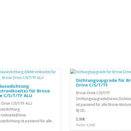
Dichtungsupgrade für B
Drive C/S/T/TF
äusedichtung
ktronikseite) für Brose
Brose Drive C/S/T/TF
e C/S/T/TF ALU
DichtungsupgradeDieses Dichtun
 Drive C/S/T/TF ALU
ist passend für alle Brose-Motor
usedichtung
BJ 20..
tronikseite)Diese
5,90€
sedichtung ist passend für alle..
Netto 4,96€