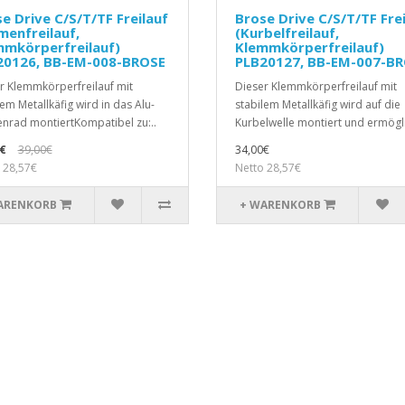
e Drive C/S/T/TF Freilauf
Brose Drive C/S/T/TF Frei
menfreilauf,
(Kurbelfreilauf,
mmkörperfreilauf)
Klemmkörperfreilauf)
20126, BB-EM-008-BROSE
PLB20127, BB-EM-007-B
r Klemmkörperfreilauf mit
Dieser Klemmkörperfreilauf mit
lem Metallkäfig wird in das Alu-
stabilem Metallkäfig wird auf die
nrad montiertKompatibel zu:..
Kurbelwelle montiert und ermögli
€
39,00€
34,00€
 28,57€
Netto 28,57€
ARENKORB
+ WARENKORB