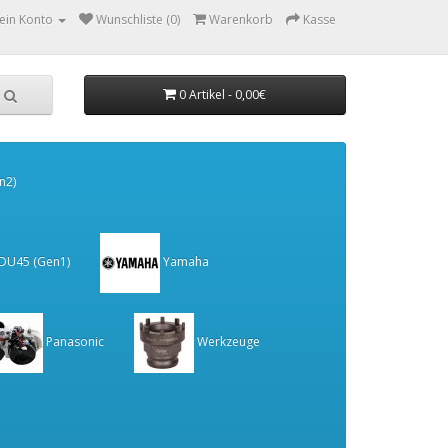
ein Konto
Wunschliste (0)
Warenkorb
Kasse
0 Artikel - 0,00€
n2)
 DU45 (Gen1)
Yamaha
Panasonic
Werkzeuge