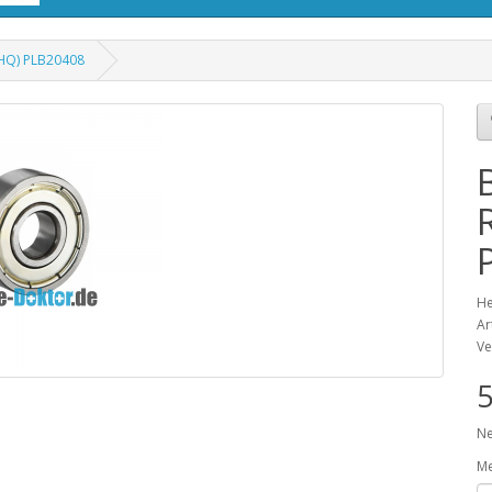
(HQ) PLB20408
He
Ar
Ve
5
Ne
M