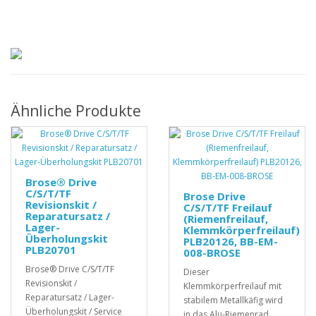
Ähnliche Produkte
Brose® Drive
C/S/T/TF
Brose Drive
Revisionskit /
C/S/T/TF Freilauf
Reparatursatz /
(Riemenfreilauf,
Lager-
Klemmkörperfreilauf)
Überholungskit
PLB20126, BB-EM-
PLB20701
008-BROSE
Brose® Drive C/S/T/TF
Dieser
Revisionskit /
Klemmkörperfreilauf mit
Reparatursatz / Lager-
stabilem Metallkäfig wird
Überholungskit / Service
in das Alu-Riemenrad