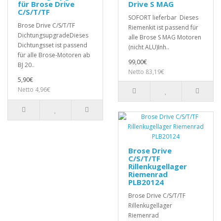
für Brose Drive
Drive S MAG
C/S/T/TF
SOFORT lieferbar Dieses
Brose Drive C/S/T/TF
Riemenkit ist passend für
DichtungsupgradeDieses
alle Brose S MAG Motoren
Dichtungsset ist passend
(nicht ALU)Inh..
für alle Brose-Motoren ab
99,00€
BJ 20..
Netto 83,19€
5,90€
Netto 4,96€
Brose Drive
C/S/T/TF
Rillenkugellager
Riemenrad
PLB20124
Brose Drive C/S/T/TF
Rillenkugellager
Riemenrad