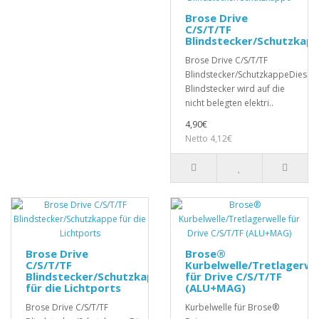
Brose Drive
C/S/T/TF
Blindstecker/Schutzkap
Brose Drive C/S/T/TF
Blindstecker/SchutzkappeDieser
Blindstecker wird auf die
nicht belegten elektri..
4,90€
Netto 4,12€
Brose Drive
Brose®
C/S/T/TF
Kurbelwelle/Tretlagerwe
Blindstecker/Schutzkappe
für Drive C/S/T/TF
für die Lichtports
(ALU+MAG)
Brose Drive C/S/T/TF
Kurbelwelle für Brose®