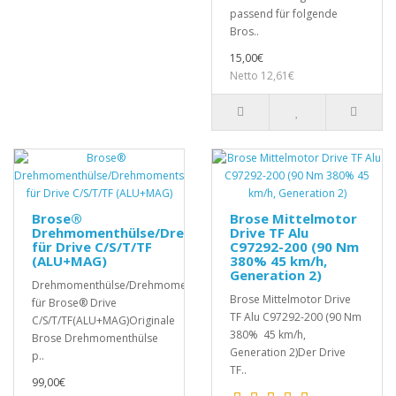
passend für folgende
Bros..
15,00€
Netto 12,61€
Brose®
Brose Mittelmotor
Drehmomenthülse/Drehmomentsensor
Drive TF Alu
für Drive C/S/T/TF
C97292-200 (90 Nm
(ALU+MAG)
380% 45 km/h,
Generation 2)
Drehmomenthülse/Drehmomentsensor
Brose Mittelmotor Drive
für Brose® Drive
TF Alu C97292-200 (90 Nm
C/S/T/TF(ALU+MAG)Originale
380% 45 km/h,
Brose Drehmomenthülse
Generation 2)Der Drive
p..
TF..
99,00€