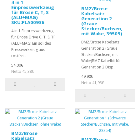
4 in 1
Einpresswerkzeug
BMZ/Brose
für Brose C, T, S
Kabelsatz
(ALU+MAG)
Generation 2
SKU:PLA00936
(Graue
Stecker/Buchsen,
4 in 1 Einpresswerkzeug
mit Wake, 39509)
für Brose Drive C, T, S, TF
BMZ/Brose Kabelsatz
(ALU+MAG) Ein solides
Generation 2 (Graue
Presswerkzeug aus
Stecker/Buchsen, mit
rostfrei..
Wake)BMZ Kabelkit für
54,00€
Generation 2 Disp..
Netto 45,38€
49,90€
Netto 41,93€
BMZ/Brose
Kabelsatz
BMZ/Brose