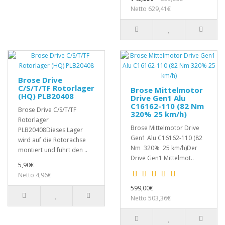
Netto 629,41€
Brose Drive
C/S/T/TF Rotorlager
Brose Mittelmotor
(HQ) PLB20408
Drive Gen1 Alu
C16162-110 (82 Nm
Brose Drive C/S/T/TF
320% 25 km/h)
Rotorlager
Brose Mittelmotor Drive
PLB20408Dieses Lager
Gen1 Alu C16162-110 (82
wird auf die Rotorachse
Nm 320% 25 km/h)Der
montiert und führt den ..
Drive Gen1 Mittelmot..
5,90€
Netto 4,96€
599,00€
Netto 503,36€