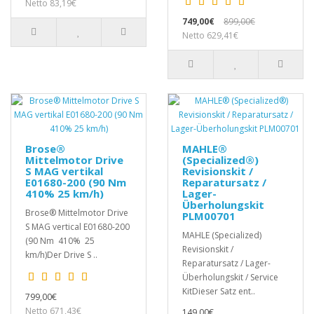
Netto 83,19€
749,00€
899,00€
Netto 629,41€
Brose®
MAHLE®
Mittelmotor Drive
(Specialized®)
S MAG vertikal
Revisionskit /
E01680-200 (90 Nm
Reparatursatz /
410% 25 km/h)
Lager-
Überholungskit
Brose® Mittelmotor Drive
PLM00701
S MAG vertical E01680-200
MAHLE (Specialized)
(90 Nm 410% 25
Revisionskit /
km/h)Der Drive S ..
Reparatursatz / Lager-
Überholungskit / Service
KitDieser Satz ent..
799,00€
Netto 671,43€
149,00€