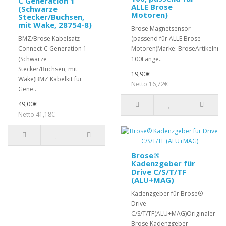
C Generation 1
ALLE Brose
(Schwarze
Motoren)
Stecker/Buchsen,
mit Wake, 28754-8)
Brose Magnetsensor
BMZ/Brose Kabelsatz
(passend für ALLE Brose
Connect-C Generation 1
Motoren)Marke: BroseArtikelnr.:
(Schwarze
100Länge..
Stecker/Buchsen, mit
19,90€
Wake)BMZ Kabelkit für
Netto 16,72€
Gene..
49,00€
Netto 41,18€
Brose®
Kadenzgeber für
Drive C/S/T/TF
(ALU+MAG)
Kadenzgeber für Brose®
Drive
C/S/T/TF(ALU+MAG)Originaler
Brose Kadenzgeber