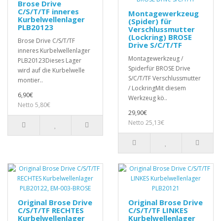
Brose Drive
C/S/T/TF inneres
Montagewerkzeug
Kurbelwellenlager
(Spider) für
PLB20123
Verschlussmutter
(Lockring) BROSE
Brose Drive C/S/T/TF
Drive S/C/T/TF
inneres Kurbelwellenlager
Montagewerkzeug /
PLB20123Dieses Lager
Spiderfür BROSE Drive
wird auf die Kurbelwelle
S/C/T/TF Verschlussmutter
montier..
/ LockringMit diesem
6,90€
Werkzeug kö..
Netto 5,80€
29,90€
Netto 25,13€
Original Brose Drive
Original Brose Drive
C/S/T/TF RECHTES
C/S/T/TF LINKES
Kurbelwellenlager
Kurbelwellenlager