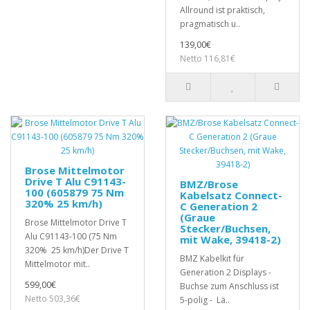
Allround ist praktisch,
pragmatisch u..
139,00€
Netto 116,81€
Brose Mittelmotor
Drive T Alu C91143-
BMZ/Brose
100 (605879 75 Nm
Kabelsatz Connect-
320% 25 km/h)
C Generation 2
(Graue
Brose Mittelmotor Drive T
Stecker/Buchsen,
Alu C91143-100 (75 Nm
mit Wake, 39418-2)
320% 25 km/h)Der Drive T
BMZ Kabelkit für
Mittelmotor mit..
Generation 2 Displays -
599,00€
Buchse zum Anschluss ist
Netto 503,36€
5-polig - Lä..