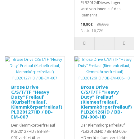
PLB20124Dieses Lager
wird von innen auf das
Riemenra..
19,90€
39,00€
Netto 16,72€
Brose Drive
Brose Drive
C/S/T/TF "Heavy
C/S/T/TF "Heavy
Duty" Freilauf
Duty" Freilauf
(Kurbelfreilauf,
(Riemenfreilauf,
Klemmkörperfreilauf)
Klemmkörperfreilauf)
PLB20127HD / BB-
PLB20126HD / BB-
EM-007
EM-008-HD
Der Klemmkörperfreilauf
Der Klemmkörperfreilauf
PLB20127HD / BB-EM-
PLB20126HD / BB-EM-008-
007 verfügt über
HD verfügt über verstärkte