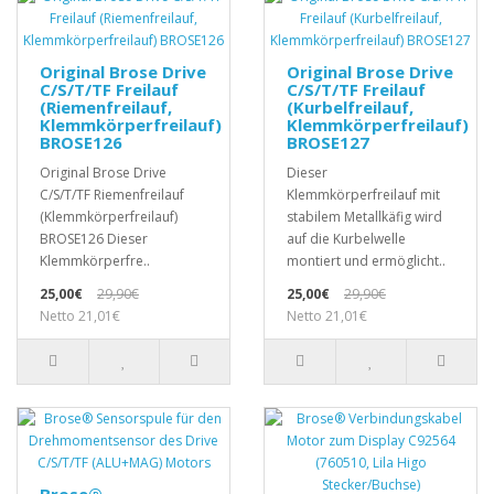
Original Brose Drive
Original Brose Drive
C/S/T/TF Freilauf
C/S/T/TF Freilauf
(Riemenfreilauf,
(Kurbelfreilauf,
Klemmkörperfreilauf)
Klemmkörperfreilauf)
BROSE126
BROSE127
Original Brose Drive
Dieser
C/S/T/TF Riemenfreilauf
Klemmkörperfreilauf mit
(Klemmkörperfreilauf)
stabilem Metallkäfig wird
BROSE126 Dieser
auf die Kurbelwelle
Klemmkörperfre..
montiert und ermöglicht..
25,00€
29,90€
25,00€
29,90€
Netto 21,01€
Netto 21,01€