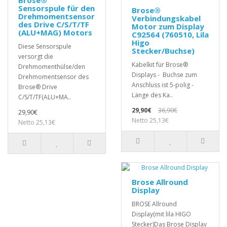
Brose®
Sensorspule für den
Brose®
Drehmomentsensor
Verbindungskabel
des Drive C/S/T/TF
Motor zum Display
(ALU+MAG) Motors
C92564 (760510, Lila
Higo
Diese Sensorspule
Stecker/Buchse)
versorgt die
Kabelkit für Brose®
Drehmomenthülse/den
Displays - Buchse zum
Drehmomentsensor des
Anschluss ist 5-polig -
Brose® Drive
Länge des Ka..
C/S/T/TF(ALU+MA..
29,90€
36,90€
29,90€
Netto 25,13€
Netto 25,13€
Brose Allround
Display
BROSE Allround
Display(mit lila HIGO
Stecker)Das Brose Display