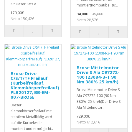
KitDieser Satz e..
montiertKompatibel zu:..
179,00€
34,00€
39,00€
Netto 150,42€
Netto 28,57€
Brose Mittelmotor
Drive S Alu C97272-
Brose Drive
100 (23084-3-T 90
C/S/T/TF Freilauf
Nm 380% 25 km/h)
(Kurbelfreilauf,
Klemmkörperfreilauf)
Brose Mittelmotor Drive S
PLB20127, BB-EM-
Alu C97272-100 (90 Nm
007-BROSE
380% 25 km/h)Der Drive S
Dieser
Alu Mittelmotor..
Klemmkörperfreilauf mit
729,00€
stabilem Metallkäfig wird
Netto 612,61€
auf die Kurbelwelle
montiert und ermöglicht..