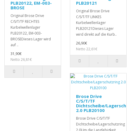
PLB20122, EM-003-
PLB20121
BROSE
Original Brose Drive
Original Brose Drive
C/S/T/TF LINKES
C/S/T/TF RECHTES
Kurbelwellenlager
Kurbelwellenlager
PLB20121Dieses Lager
PLB20122, EM-003-
wird direkt auf die Kurb..
BROSEDieses Lager wird
26,90€
auf ..
Netto 22,61€
31,90€
Netto 26,81€
Brose Drive
C/S/T/TF
Dichtscheibe/Lagerschut
2.0 PLB20100
Brose Drive C/S/T/TF
Dichtscheibe/Lagerschutzring
2.0Um die Langlebigkeit