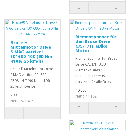
Riemenspanner für
den Brose Drive
Brose®
C/S/T/TF eBike
Mittelmotor Drive
Motor
S MAG vertikal
E01680-100 (90 Nm
Riemenspanner für Brose
410% 25 km/h)
Drive C/S/T/TF ALU
Brose® Mittelmotor Drive
RiemenkitDieser
S MAG vertical E01680
Riemenspanner ist
23084-4-T (90 Nm 410%
passend für alle Brose ..
25 km/h)Der Dr..
49,00€
799,00€
Netto 41,18€
Netto 671,43€