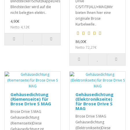
Blindstecker/SchutzkappeDieser
Drive
Blindstecker wird auf die
C/S/T/TF(ALU+MAG)Wir
nicht belegten elektri..
bieten Ihnen hier eine
originale Brose
4,90€
Kurbelwelle..
Netto 4,12€
86,00€
Netto 72,27€
Gehäusedichtung
Gehäusedichtung
(Riemenseite) für
(Elektronikseite)
Brose Drive S MAG
für Brose Drive S
MAG
Brose Drive S MAG
Brose Drive S MAG
Gehäusedichtung
Gehäusedichtung
(Riemenseite)Diese
(Elektronikseite)Diese
Gehäusedichtung ist