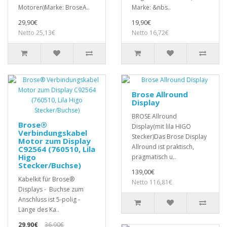
Motoren)Marke: BroseA..
Marke: &nbs..
29,90€
19,90€
Netto 25,13€
Netto 16,72€
Brose Allround
Display
BROSE Allround
Brose®
Display(mit lila HIGO
Verbindungskabel
Stecker)Das Brose Display
Motor zum Display
Allround ist praktisch,
C92564 (760510, Lila
Higo
pragmatisch u..
Stecker/Buchse)
139,00€
Kabelkit für Brose®
Netto 116,81€
Displays - Buchse zum
Anschluss ist 5-polig -
Länge des Ka..
29,90€
36,90€