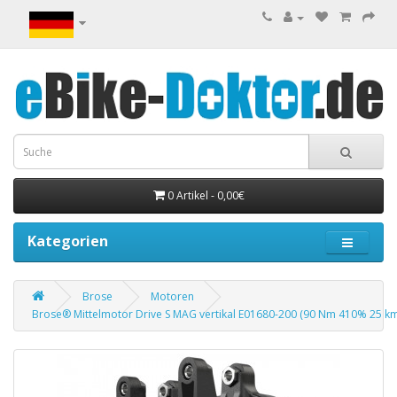
0 Artikel - 0,00€
Kategorien
Brose
Motoren
Brose® Mittelmotor Drive S MAG vertikal E01680-200 (90 Nm 410% 25 km