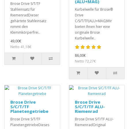
(ALU+MAG)
Brose Drive S/T/TF
Stahleinsatz für
Kurbelwelle für Brose®
RiemenradDieser
Drive
gehärtete Stahleinsatz
C/S/T/TF(ALU+MAG)Wir
nimmt den
bieten Ihnen hier eine
Klemmkörperfrei..
originale Brose
Kurbelwelle..
49,00€
Netto 41,18€
86,00€
Netto 72,27€
Brose Drive
Brose Drive
S/C/T/TF
S/C/T/TF ALU-
Planetengetriebe
Riemenrad
Brose Drive S/T/TF
Brose Drive S/T/TF ALU-
PlanetengetriebeDieses
RiemenradOriginal