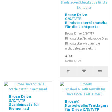
Brose Drive
C/S/T/TF
Blindstecker/Schutzkap
für die Lichtports
Brose Drive C/S/T/TF
Blindstecker/SchutzkappeDieser
Blindstecker wird auf die
nicht belegten elektri..
4,90€
Netto 4,12€
Brose Drive
S/C/T/TF
Brose®
Stahleinsatz für
Kurbelwelle/Tretlagerwe
Riemenrad
für Drive C/S/T/TF