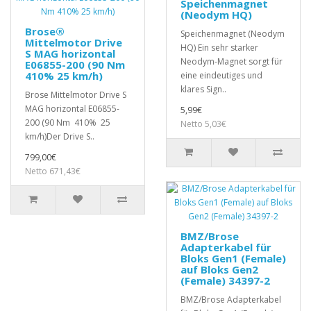
Speichenmagnet
(Neodym HQ)
Brose®
Speichenmagnet (Neodym
Mittelmotor Drive
HQ) Ein sehr starker
S MAG horizontal
Neodym-Magnet sorgt für
E06855-200 (90 Nm
410% 25 km/h)
eine eindeutiges und
klares Sign..
Brose Mittelmotor Drive S
MAG horizontal E06855-
5,99€
200 (90 Nm 410% 25
Netto 5,03€
km/h)Der Drive S..
799,00€
Netto 671,43€
BMZ/Brose
Adapterkabel für
Bloks Gen1 (Female)
auf Bloks Gen2
(Female) 34397-2
BMZ/Brose Adapterkabel