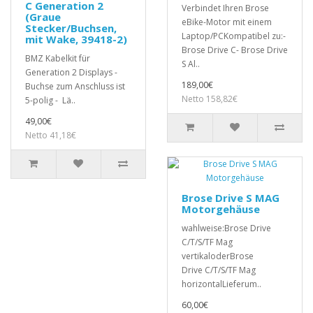
C Generation 2
Verbindet Ihren Brose
(Graue
eBike-Motor mit einem
Stecker/Buchsen,
Laptop/PCKompatibel zu:-
mit Wake, 39418-2)
Brose Drive C- Brose Drive
BMZ Kabelkit für
S Al..
Generation 2 Displays -
189,00€
Buchse zum Anschluss ist
Netto 158,82€
5-polig - Lä..
49,00€
Netto 41,18€
Brose Drive S MAG
Motorgehäuse
wahlweise:Brose Drive
C/T/S/TF Mag
vertikaloderBrose
Drive C/T/S/TF Mag
horizontalLieferum..
60,00€