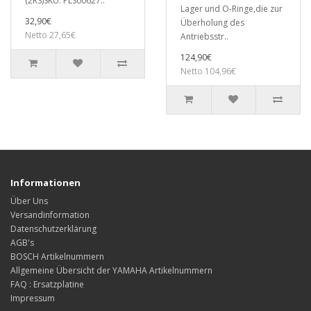
(2RS)SKU: PLS00627..
Lager und O-Ringe,die zur
32,90€
Überholung des
Netto 27,65€
Antriebsstr..
124,90€
Netto 104,96€
Informationen
Über Uns
Versandinformation
Datenschutzerklärung
AGB's
BOSCH Artikelnummern
Allgemeine Übersicht der YAMAHA Artikelnummern
FAQ : Ersatzplatine
Impressum