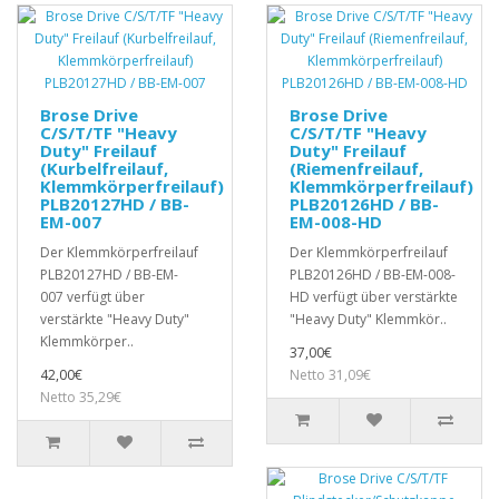
Brose Drive
Brose Drive
C/S/T/TF "Heavy
C/S/T/TF "Heavy
Duty" Freilauf
Duty" Freilauf
(Kurbelfreilauf,
(Riemenfreilauf,
Klemmkörperfreilauf)
Klemmkörperfreilauf)
PLB20127HD / BB-
PLB20126HD / BB-
EM-007
EM-008-HD
Der Klemmkörperfreilauf
Der Klemmkörperfreilauf
PLB20127HD / BB-EM-
PLB20126HD / BB-EM-008-
007 verfügt über
HD verfügt über verstärkte
verstärkte "Heavy Duty"
"Heavy Duty" Klemmkör..
Klemmkörper..
37,00€
42,00€
Netto 31,09€
Netto 35,29€