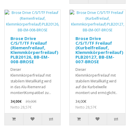
Brose Drive
Brose Drive
C/S/T/TF Freilauf
C/S/T/TF Freilauf
(Riemenfreilauf,
(Kurbelfreilauf,
Klemmkörperfreilauf)
Klemmkörperfreilauf)
PLB20126, BB-EM-
PLB20127, BB-EM-
008-BROSE
007-BROSE
Dieser
Dieser
Klemmkörperfreilauf mit
Klemmkörperfreilauf mit
stabilem Metallkäfig wird
stabilem Metallkäfig wird
in das Alu-Riemenrad
auf die Kurbelwelle
montiertKompatibel zu:..
montiert und ermöglicht..
34,00€
39,00€
34,00€
Netto 28,57€
Netto 28,57€