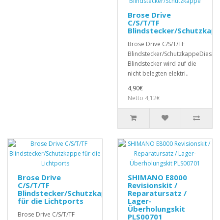
Brose Drive
C/S/T/TF
Blindstecker/Schutzkap
Brose Drive C/S/T/TF
Blindstecker/SchutzkappeDieser
Blindstecker wird auf die
nicht belegten elektri..
4,90€
Netto 4,12€
Brose Drive
SHIMANO E8000
C/S/T/TF
Revisionskit /
Blindstecker/Schutzkappe
Reparatursatz /
für die Lichtports
Lager-
Überholungskit
Brose Drive C/S/T/TF
PLS00701