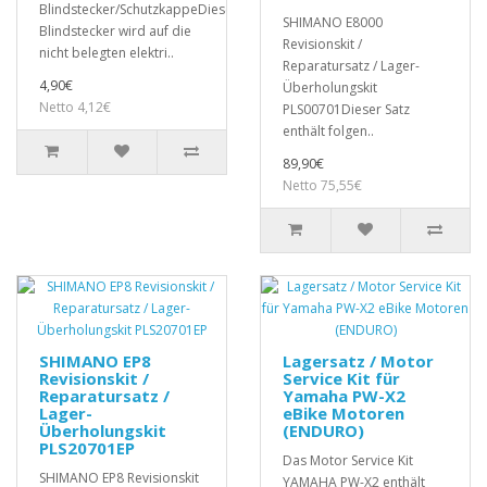
Blindstecker/SchutzkappeDieser
SHIMANO E8000
Blindstecker wird auf die
Revisionskit /
nicht belegten elektri..
Reparatursatz / Lager-
4,90€
Überholungskit
Netto 4,12€
PLS00701Dieser Satz
enthält folgen..
89,90€
Netto 75,55€
SHIMANO EP8
Lagersatz / Motor
Revisionskit /
Service Kit für
Reparatursatz /
Yamaha PW-X2
Lager-
eBike Motoren
Überholungskit
(ENDURO)
PLS20701EP
Das Motor Service Kit
SHIMANO EP8 Revisionskit
YAMAHA PW-X2 enthält