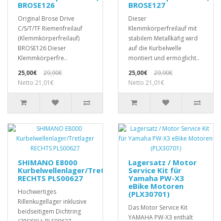
BROSE126
BROSE127
Original Brose Drive
Dieser
C/S/T/TF Riemenfreilauf
Klemmkörperfreilauf mit
(Klemmkörperfreilauf)
stabilem Metallkäfig wird
BROSE126 Dieser
auf die Kurbelwelle
Klemmkörperfre..
montiert und ermöglicht..
25,00€
29,90€
25,00€
29,90€
Netto 21,01€
Netto 21,01€
SHIMANO E8000
Lagersatz / Motor
Kurbelwellenlager/Tretlager
Service Kit für
RECHTS PLS00627
Yamaha PW-X3
eBike Motoren
Hochwertiges
(PLX30701)
Rillenkugellager inklusive
Das Motor Service Kit
beidseitigem Dichtring
YAMAHA PW-X3 enthält