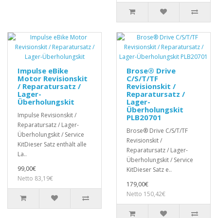
Impulse eBike
Brose® Drive
Motor Revisionskit
C/S/T/TF
/ Reparatursatz /
Revisionskit /
Lager-
Reparatursatz /
Überholungskit
Lager-
Überholungskit
Impulse Revisionskit /
PLB20701
Reparatursatz / Lager-
Brose® Drive C/S/T/TF
Überholungskit / Service
Revisionskit /
KitDieser Satz enthält alle
Reparatursatz / Lager-
La..
Überholungskit / Service
99,00€
KitDieser Satz e..
Netto 83,19€
179,00€
Netto 150,42€