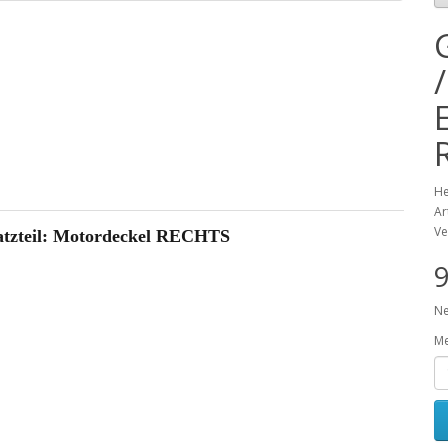
/
He
Ar
Ve
satzteil: Motordeckel RECHTS
9
Ne
M