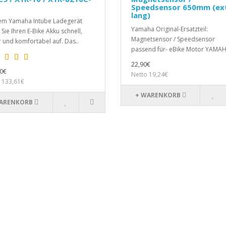
Speedsensor 650mm (ex
lang)
em Yamaha Intube Ladegerät
Yamaha Original-Ersatzteil:
Sie Ihren E-Bike Akku schnell,
Magnetsensor / Speedsensor
r und komfortabel auf. Das..
passend für- eBike Motor YAMAH
22,90€
0€
Netto 19,24€
 133,61€
+ WARENKORB
ARENKORB