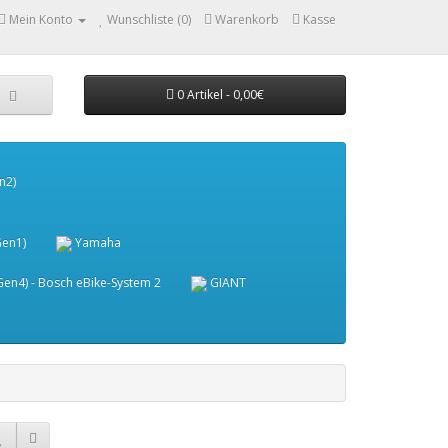
Mein Konto
Wunschliste (0)
Warenkorb
Kasse
0 Artikel - 0,00€
n2)
Gen1)
Yamaha
en4) - Bosch eBike-System 2
GIANT