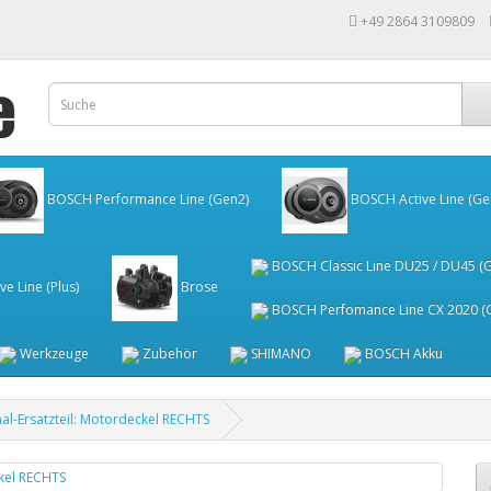
+49 2864 3109809
BOSCH Performance Line (Gen2)
BOSCH Active Line (Ge
BOSCH Classic Line DU25 / DU45 (
e Line (Plus)
Brose
BOSCH Perfomance Line CX 2020 (G
Werkzeuge
Zubehör
SHIMANO
BOSCH Akku
nal-Ersatzteil: Motordeckel RECHTS