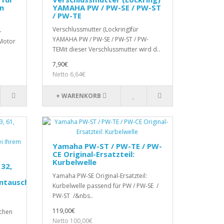
n
YAMAHA PW / PW-SE / PW-ST
/ PW-TE
Verschlussmutter (Lockring)für
-
YAMAHA PW / PW-SE / PW-ST / PW-
Motor
TEMit dieser Verschlussmutter wird d..
7,90€
Netto 6,64€
+ WARENKORB
Yamaha PW-ST / PW-TE / PW-
CE Original-Ersatzteil:
Kurbelwelle
 32,
Yamaha PW-SE Original-Ersatzteil:
entausch
Kurbelwelle passend für PW / PW-SE /
PW-ST /&nbs..
119,00€
schen
Netto 100,00€