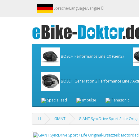
Sprache/Language/Langue
BOSCH Performance Line CX (Gen2)
BOSCH Generation 3 Performance Line / Activ
Specialized
Impulse
Panasonic
GIANT
GIANT SyncDrive Sport / Life Origi