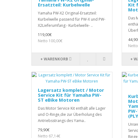
Ersatzteil: Kurbelwelle
Kit 
Mot
Yamaha PW-X2 Original-Ersatzteil:
Das M
Kurbelwelle passend für PW-X und PW-
enthä
X2Lieferumfang:- Kurbelwelle- ..
Überh
119,00€
44,90
Netto 100,00€
Netto
+ WARENKORB
+ W
Lagersatz komplett / Motor
Service Kit für Yamaha PW-
Kurb
ST eBike Motoren
Moto
Yam
Das Motor Service Kit enthält alle Lager
PW-
und O-Ringe,die zur Überholung des
(PL
Antriebsstrangs des Yama..
Unser
79,90€
Servic
Netto 67,14€
Ringe