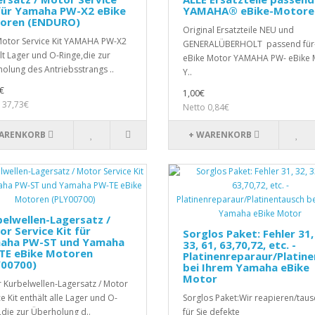
für Yamaha PW-X2 eBike
YAMAHA® eBike-Motore
oren (ENDURO)
Original Ersatzteile NEU und
otor Service Kit YAMAHA PW-X2
GENERALÜBERHOLT passend für
lt Lager und O-Ringe,die zur
eBike Motor YAMAHA PW- eBike 
olung des Antriebsstrangs ..
Y..
€
1,00€
 37,73€
Netto 0,84€
ARENKORB
+ WARENKORB
elwellen-Lagersatz /
r Service Kit für
Sorglos Paket: Fehler 31,
aha PW-ST und Yamaha
33, 61, 63,70,72, etc. -
TE eBike Motoren
Platinenreparaur/Platin
Y00700)
bei Ihrem Yamaha eBike
Motor
 Kurbelwellen-Lagersatz / Motor
e Kit enthält alle Lager und O-
Sorglos Paket:Wir reapieren/tau
,die zur Überholung d..
für Sie defekte