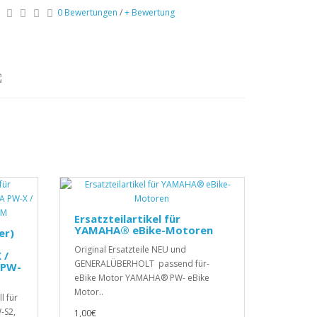
0 Bewertungen
/
+ Bewertung
Ersatzteilartikel für
YAMAHA® eBike-Motoren
er)
Original Ersatzteile NEU und
 /
GENERALÜBERHOLT passend für-
 PW-
eBike Motor YAMAHA® PW- eBike
Motor..
l für
-S2,
1,00€