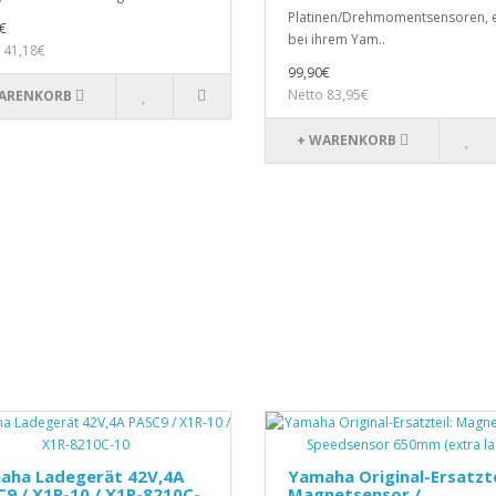
Platinen/Drehmomentsensoren, e
€
bei ihrem Yam..
 41,18€
99,90€
Netto 83,95€
ARENKORB
+ WARENKORB
aha Ladegerät 42V,4A
Yamaha Original-Ersatzte
9 / X1R-10 / X1R-8210C-
Magnetsensor /