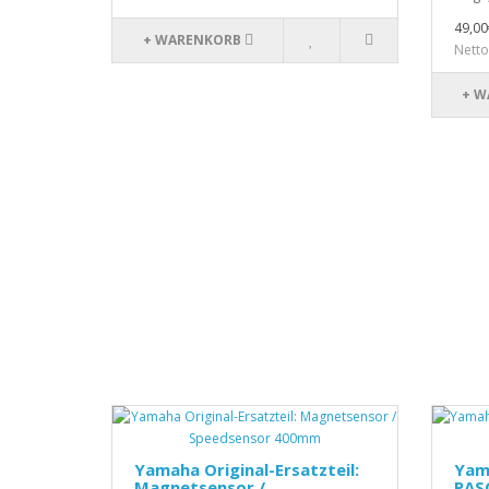
49,00
+ WARENKORB
Netto
+ W
Yamaha Original-Ersatzteil:
Yam
Magnetsensor /
PASC