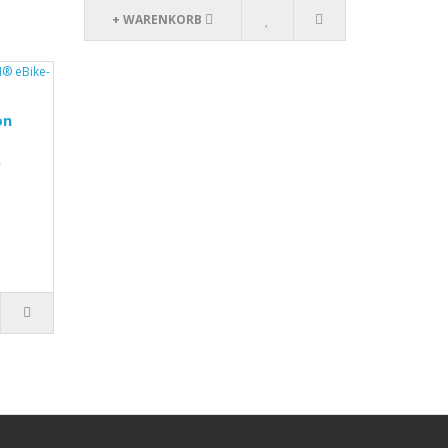
+ WARENKORB
on
-