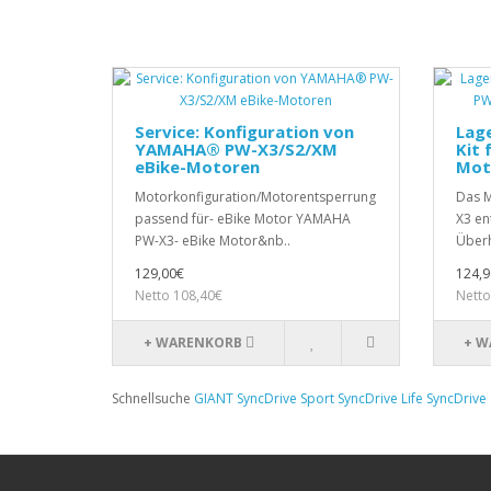
Service: Konfiguration von
Lage
YAMAHA® PW-X3/S2/XM
Kit 
eBike-Motoren
Mot
Motorkonfiguration/Motorentsperrung
Das M
passend für- eBike Motor YAMAHA
X3 en
PW-X3- eBike Motor&nb..
Überh
129,00€
124,9
Netto 108,40€
Netto
+ WARENKORB
+ W
Schnellsuche
GIANT SyncDrive Sport SyncDrive Life SyncDrive