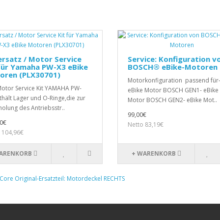
rsatz / Motor Service
Service: Konfiguration v
für Yamaha PW-X3 eBike
BOSCH® eBike-Motoren
oren (PLX30701)
Motorkonfiguration passend für
otor Service Kit YAMAHA PW-
eBike Motor BOSCH GEN1- eBike
thält Lager und O-Ringe,die zur
Motor BOSCH GEN2- eBike Mot..
olung des Antriebsstr..
99,00€
0€
Netto 83,19€
 104,96€
ARENKORB
+ WARENKORB
 Core Original-Ersatzteil: Motordeckel RECHTS