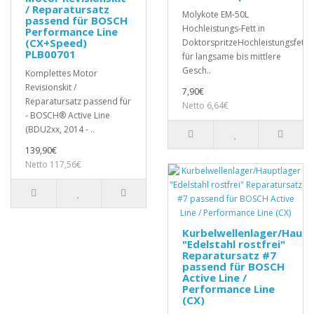
/ Reparatursatz
Molykote EM-50L
passend für BOSCH
Hochleistungs-Fett in
Performance Line
(CX+Speed)
DoktorspritzeHochleistungsfett
PLB00701
für langsame bis mittlere
Gesch..
Komplettes Motor
Revisionskit /
7,90€
Reparatursatz passend für
Netto 6,64€
- BOSCH® Active Line
(BDU2xx, 2014 - ..
139,90€
Netto 117,56€
Kurbelwellenlager/Haupt
"Edelstahl rostfrei"
Reparatursatz #7
passend für BOSCH
Active Line /
Performance Line
(CX)