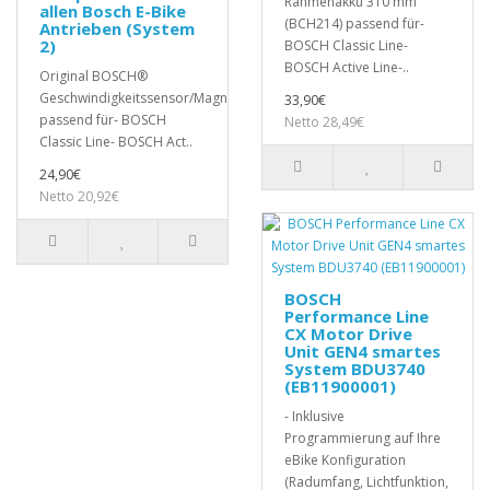
Rahmenakku 310 mm
allen Bosch E-Bike
(BCH214) passend für-
Antrieben (System
2)
BOSCH Classic Line-
BOSCH Active Line-..
Original BOSCH®
Geschwindigkeitssensor/Magnetsensor
33,90€
passend für- BOSCH
Netto 28,49€
Classic Line- BOSCH Act..
24,90€
Netto 20,92€
BOSCH
Performance Line
CX Motor Drive
Unit GEN4 smartes
System BDU3740
(EB11900001)
- Inklusive
Programmierung auf Ihre
eBike Konfiguration
(Radumfang, Lichtfunktion,