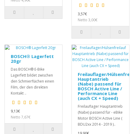
Netto 4,96€
3,57€
Netto 3,00€
BOSCH® Lagerfett
20gr
Das BOSCH® E-Bike
Freilauflager/Hülsenfreil
Lagerfett bildet zwischen
Hauptantrieb
den Schmierflächen einen
(Nabe) passend für
Film, der den direkten
BOSCH Active Line /
Performance Line
Kontakt ..
(auch CX + Speed)
Freilauflager Hauptantrieb
9,13€
(Nabe) passend für - eBike
Netto 7,67€
Motor BOSCH Active Line (
BDU2xx 2014 - 2019 )..
19,90€