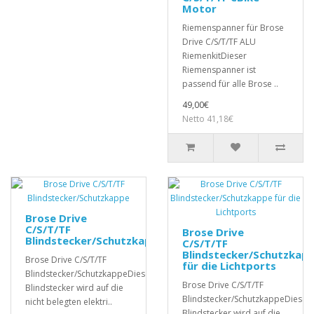
Motor
Riemenspanner für Brose
Drive C/S/T/TF ALU
RiemenkitDieser
Riemenspanner ist
passend für alle Brose ..
49,00€
Netto 41,18€
Brose Drive
C/S/T/TF
Brose Drive
Blindstecker/Schutzkappe
C/S/T/TF
Blindstecker/Schutzkap
Brose Drive C/S/T/TF
für die Lichtports
Blindstecker/SchutzkappeDieser
Brose Drive C/S/T/TF
Blindstecker wird auf die
Blindstecker/SchutzkappeDieser
nicht belegten elektri..
Blindstecker wird auf die