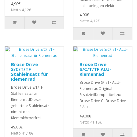
4,90€
nicht belegten elektri..
Netto 4,12€
4,90€
Netto 4,12€
Brose Drive
Brose Drive
S/C/T/TF
S/C/T/TF ALU-
Stahleinsatz für
Riemenrad
Riemenrad
Brose Drive S/T/TF ALU-
Brose Drive S/T/TF
RiemenradOriginal
Stahleinsatz für
ErsatzteilKompatibel zu:-
RiemenradDieser
Brose Drive C- Brose Drive
gehärtete Stahleinsatz
S Alu-..
nimmt den
49,00€
Klemmkörperfrei..
Netto 41,18€
49,00€
Netto 41,18€