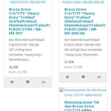
Brose Drive
Brose Drive
C/S/T/TF "Heavy
C/S/T/TF "Heavy
Duty" Freilauf
Duty" Freilauf
(Kurbelfreilauf,
(Riemenfreilauf,
Klemmkörperfreilauf)
Klemmkörperfreilauf)
PLB20127HD / BB-
PLB20126HD / BB-
EM-007
EM-008-HD
Der Klemmkörperfreilauf
Der Klemmkörperfreilauf
PLB20127HD / BB-EM-
PLB20126HD / BB-EM-008-
007 verfügt über
HD verfügt über verstärkte
verstärkte "Heavy Duty"
"Heavy Duty" Klemmkör..
Klemmkörper..
37,00€
42,00€
Netto 31,09€
Netto 35,29€
Riemenspanner für
den Brose Drive
C/S/T/TF eBike