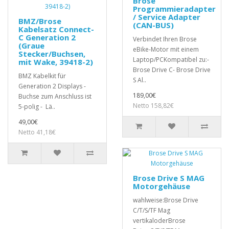
Brose
Programmieradapter
/ Service Adapter
BMZ/Brose
(CAN-BUS)
Kabelsatz Connect-
C Generation 2
Verbindet Ihren Brose
(Graue
eBike-Motor mit einem
Stecker/Buchsen,
Laptop/PCKompatibel zu:-
mit Wake, 39418-2)
Brose Drive C- Brose Drive
BMZ Kabelkit für
S Al..
Generation 2 Displays -
189,00€
Buchse zum Anschluss ist
Netto 158,82€
5-polig - Lä..
49,00€
Netto 41,18€
Brose Drive S MAG
Motorgehäuse
wahlweise:Brose Drive
C/T/S/TF Mag
vertikaloderBrose