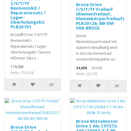
C/S/T/TF
Brose Drive
Revisionskit /
C/S/T/TF Freilauf
Reparatursatz /
(Riemenfreilauf,
Lager-
Klemmkörperfreilauf)
Überholungskit
PLB20126, BB-EM-
PLB20701
008-BROSE
Brose® Drive C/S/T/TF
Dieser
Revisionskit /
Klemmkörperfreilauf mit
Reparatursatz / Lager-
stabilem Metallkäfig wird
Überholungskit / Service
in das Alu-Riemenrad
KitDieser Satz e..
montiertKompatibel zu:..
179,00€
34,00€
39,00€
Netto 150,42€
Netto 28,57€
Brose Mittelmotor
Drive S Alu C97272-
Brose Drive
100 (23084-3-T 90