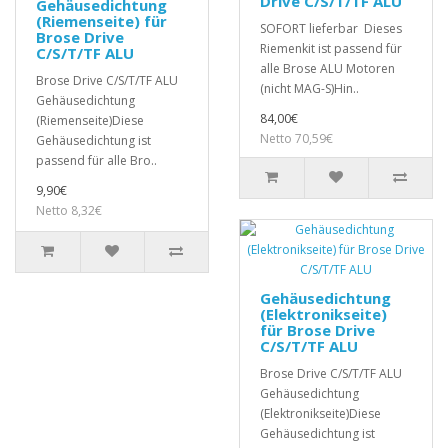
Drive C/S/T/TF ALU
Gehäusedichtung
(Riemenseite) für
SOFORT lieferbar Dieses
Brose Drive
Riemenkit ist passend für
C/S/T/TF ALU
alle Brose ALU Motoren
Brose Drive C/S/T/TF ALU
(nicht MAG-S)Hin..
Gehäusedichtung
84,00€
(Riemenseite)Diese
Netto 70,59€
Gehäusedichtung ist
passend für alle Bro..
9,90€
Netto 8,32€
Gehäusedichtung
(Elektronikseite)
für Brose Drive
C/S/T/TF ALU
Brose Drive C/S/T/TF ALU
Gehäusedichtung
(Elektronikseite)Diese
Gehäusedichtung ist