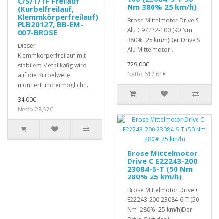
C/S/T/TF Freilauf
Nm 380% 25 km/h)
(Kurbelfreilauf,
Klemmkörperfreilauf)
Brose Mittelmotor Drive S
PLB20127, BB-EM-
Alu C97272-100 (90 Nm
007-BROSE
380% 25 km/h)Der Drive S
Dieser
Alu Mittelmotor..
Klemmkörperfreilauf mit
729,00€
stabilem Metallkäfig wird
Netto 612,61€
auf die Kurbelwelle
montiert und ermöglicht..
34,00€
Netto 28,57€
Brose Mittelmotor
Drive C E22243-200
23084-6-T (50 Nm
280% 25 km/h)
Brose Mittelmotor Drive C
E22243-200 23084-6-T (50
Nm 280% 25 km/h)Der