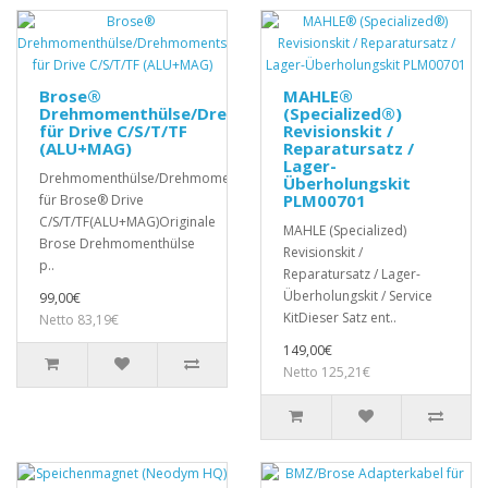
Brose®
MAHLE®
Drehmomenthülse/Drehmomentsensor
(Specialized®)
für Drive C/S/T/TF
Revisionskit /
(ALU+MAG)
Reparatursatz /
Lager-
Drehmomenthülse/Drehmomentsensor
Überholungskit
PLM00701
für Brose® Drive
C/S/T/TF(ALU+MAG)Originale
MAHLE (Specialized)
Brose Drehmomenthülse
Revisionskit /
p..
Reparatursatz / Lager-
Überholungskit / Service
99,00€
KitDieser Satz ent..
Netto 83,19€
149,00€
Netto 125,21€