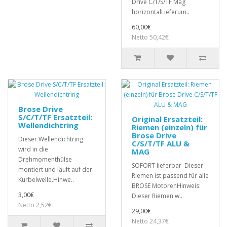
Drive C/T/S/TF Mag
horizontalLieferum..
60,00€
Netto 50,42€
Brose Drive
S/C/T/TF Ersatzteil:
Original Ersatzteil:
Wellendichtring
Riemen (einzeln) für
Brose Drive
Dieser Wellendichtring
C/S/T/TF ALU &
wird in die
MAG
Drehmomenthülse
SOFORT lieferbar Dieser
montiert und läuft auf der
Riemen ist passend für alle
Kurbelwelle.Hinwe..
BROSE MotorenHinweis:
3,00€
Dieser Riemen w..
Netto 2,52€
29,00€
Netto 24,37€