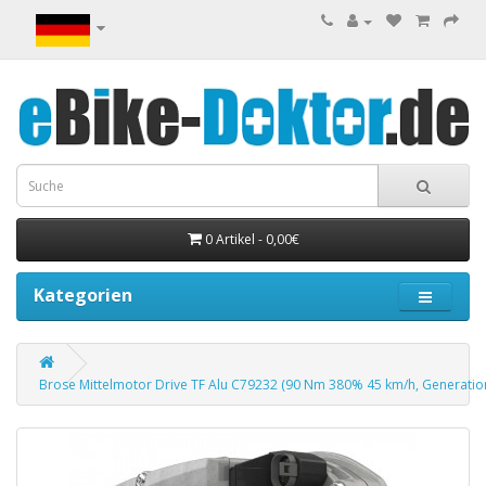
0 Artikel - 0,00€
Kategorien
Brose Mittelmotor Drive TF Alu C79232 (90 Nm 380% 45 km/h, Generatio