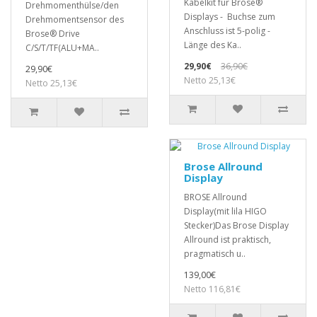
Kabelkit für Brose®
Drehmomenthülse/den
Displays - Buchse zum
Drehmomentsensor des
Anschluss ist 5-polig -
Brose® Drive
Länge des Ka..
C/S/T/TF(ALU+MA..
29,90€
36,90€
29,90€
Netto 25,13€
Netto 25,13€
Brose Allround
Display
BROSE Allround
Display(mit lila HIGO
Stecker)Das Brose Display
Allround ist praktisch,
pragmatisch u..
139,00€
Netto 116,81€