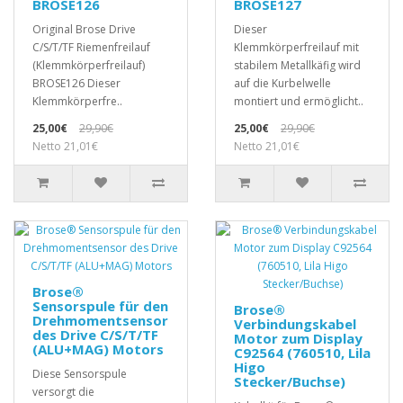
BROSE126
BROSE127
Original Brose Drive
Dieser
C/S/T/TF Riemenfreilauf
Klemmkörperfreilauf mit
(Klemmkörperfreilauf)
stabilem Metallkäfig wird
BROSE126 Dieser
auf die Kurbelwelle
Klemmkörperfre..
montiert und ermöglicht..
25,00€
29,90€
25,00€
29,90€
Netto 21,01€
Netto 21,01€
Brose®
Sensorspule für den
Brose®
Drehmomentsensor
Verbindungskabel
des Drive C/S/T/TF
Motor zum Display
(ALU+MAG) Motors
C92564 (760510, Lila
Higo
Diese Sensorspule
Stecker/Buchse)
versorgt die