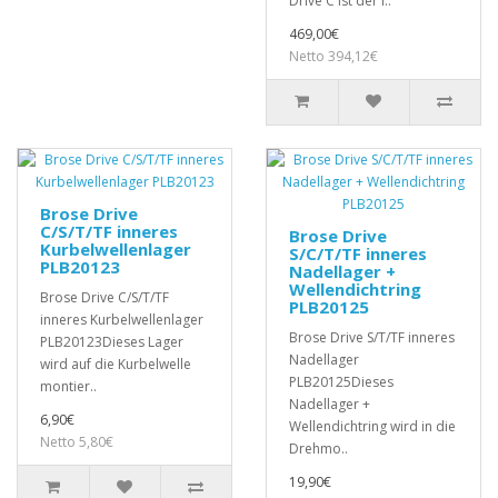
Drive C ist der i..
469,00€
Netto 394,12€
Brose Drive
C/S/T/TF inneres
Brose Drive
Kurbelwellenlager
S/C/T/TF inneres
PLB20123
Nadellager +
Wellendichtring
Brose Drive C/S/T/TF
PLB20125
inneres Kurbelwellenlager
Brose Drive S/T/TF inneres
PLB20123Dieses Lager
Nadellager
wird auf die Kurbelwelle
PLB20125Dieses
montier..
Nadellager +
6,90€
Wellendichtring wird in die
Netto 5,80€
Drehmo..
19,90€