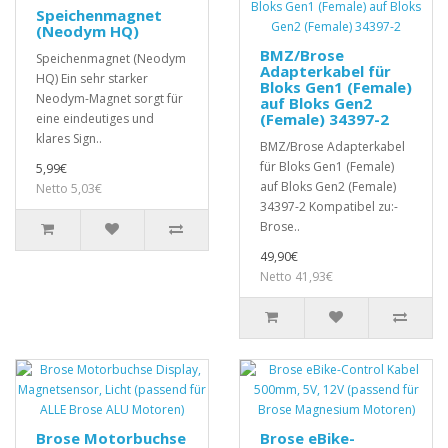
Speichenmagnet
(Neodym HQ)
BMZ/Brose
Speichenmagnet (Neodym
Adapterkabel für
HQ) Ein sehr starker
Bloks Gen1 (Female)
Neodym-Magnet sorgt für
auf Bloks Gen2
(Female) 34397-2
eine eindeutiges und
klares Sign..
BMZ/Brose Adapterkabel
für Bloks Gen1 (Female)
5,99€
auf Bloks Gen2 (Female)
Netto 5,03€
34397-2 Kompatibel zu:-
Brose..
49,90€
Netto 41,93€
Brose Motorbuchse
Brose eBike-