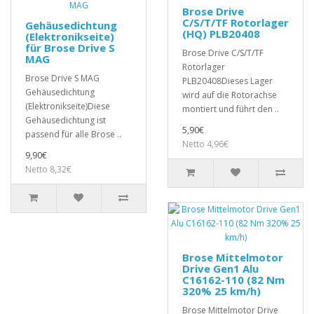
Brose Drive
C/S/T/TF Rotorlager
Gehäusedichtung
(HQ) PLB20408
(Elektronikseite)
für Brose Drive S
Brose Drive C/S/T/TF
MAG
Rotorlager
Brose Drive S MAG
PLB20408Dieses Lager
Gehäusedichtung
wird auf die Rotorachse
(Elektronikseite)Diese
montiert und führt den ..
Gehäusedichtung ist
5,90€
passend für alle Brose ..
Netto 4,96€
9,90€
Netto 8,32€
Brose Mittelmotor
Drive Gen1 Alu
C16162-110 (82 Nm
320% 25 km/h)
Brose Mittelmotor Drive