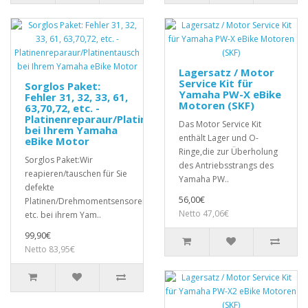
Lagersatz / Motor
Service Kit für
Sorglos Paket:
Yamaha PW-X eBike
Fehler 31, 32, 33, 61,
Motoren (SKF)
63,70,72, etc. -
Platinenreparaur/Platinentausch
Das Motor Service Kit
bei Ihrem Yamaha
enthält Lager und O-
eBike Motor
Ringe,die zur Überholung
Sorglos Paket:Wir
des Antriebsstrangs des
reapieren/tauschen für Sie
Yamaha PW..
defekte
56,00€
Platinen/Drehmomentsensoren,
Netto 47,06€
etc. bei ihrem Yam..
99,90€
Netto 83,95€