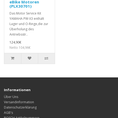
eBike Motoren
(PLX30701)
Das Motor Service Kit
YAMAHA PW-X3 enthält
Lager und O-Ringe,die zur
Überholung des
Antriebsstr..
124,90€
Netto 104,96€
Informationen
Über Uns
Versandinformation
Datenschutzerklärung
AGB's
BOSCH Artikelnummern