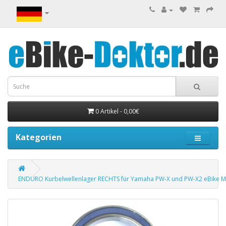
0 Artikel - 0,00€
Kategorien
ENDURO Kurbelwellenlager RECHTS für Yamaha PW-X und PW-X2 eBike 