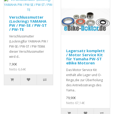
Verschlussmutter
(Lockring) YAMAHA
PW / PW-SE / PW-ST
/ PW-TE
Verschlussmutter
(Lockring)für YAMAHA PW /
PW-SE / PW-ST / PW-TEMit
Lagersatz komplett
dieser Verschlussmutter
/ Motor Service Kit
wird d..
für Yamaha PW-ST
eBike Motoren
7,90€
Netto 6,64€
Das Motor Service Kit
enthält alle Lager und O-
Ringe,die zur Überholung
des Antriebsstrangs des
Yama..
79,90€
Netto 67,14€