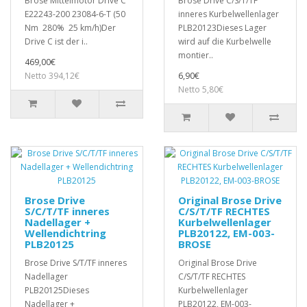
Brose Mittelmotor Drive C
Brose Drive C/S/T/TF
E22243-200 23084-6-T (50
inneres Kurbelwellenlager
Nm 280% 25 km/h)Der
PLB20123Dieses Lager
Drive C ist der i..
wird auf die Kurbelwelle
montier..
469,00€
Netto 394,12€
6,90€
Netto 5,80€
Brose Drive
Original Brose Drive
S/C/T/TF inneres
C/S/T/TF RECHTES
Nadellager +
Kurbelwellenlager
Wellendichtring
PLB20122, EM-003-
PLB20125
BROSE
Brose Drive S/T/TF inneres
Original Brose Drive
Nadellager
C/S/T/TF RECHTES
PLB20125Dieses
Kurbelwellenlager
Nadellager +
PLB20122, EM-003-