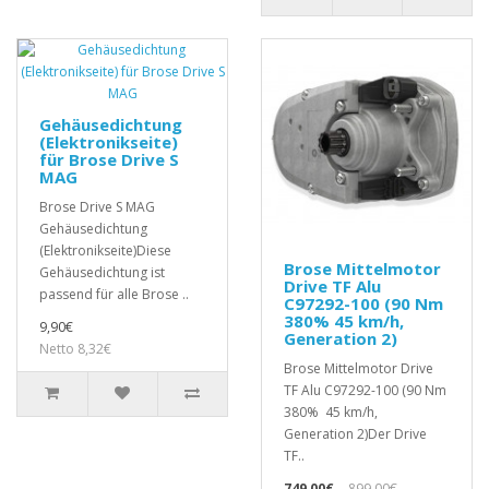
Gehäusedichtung
(Elektronikseite)
für Brose Drive S
MAG
Brose Drive S MAG
Gehäusedichtung
(Elektronikseite)Diese
Brose Mittelmotor
Gehäusedichtung ist
Drive TF Alu
passend für alle Brose ..
C97292-100 (90 Nm
380% 45 km/h,
9,90€
Generation 2)
Netto 8,32€
Brose Mittelmotor Drive
TF Alu C97292-100 (90 Nm
380% 45 km/h,
Generation 2)Der Drive
TF..
749,00€
899,00€