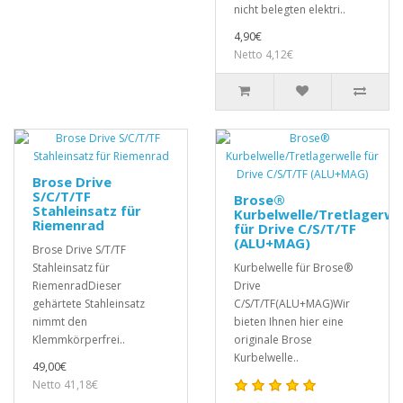
nicht belegten elektri..
4,90€
Netto 4,12€
Brose Drive
S/C/T/TF
Brose®
Stahleinsatz für
Kurbelwelle/Tretlagerwe
Riemenrad
für Drive C/S/T/TF
(ALU+MAG)
Brose Drive S/T/TF
Stahleinsatz für
Kurbelwelle für Brose®
RiemenradDieser
Drive
gehärtete Stahleinsatz
C/S/T/TF(ALU+MAG)Wir
nimmt den
bieten Ihnen hier eine
Klemmkörperfrei..
originale Brose
Kurbelwelle..
49,00€
Netto 41,18€