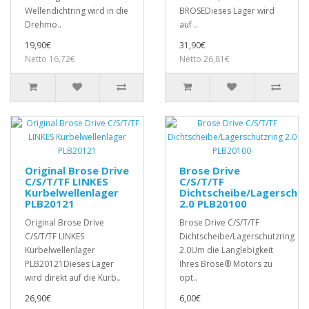
Wellendichtring wird in die
BROSEDieses Lager wird
Drehmo..
auf ..
19,90€
31,90€
Netto 16,72€
Netto 26,81€
Original Brose Drive
Brose Drive
C/S/T/TF LINKES
C/S/T/TF
Kurbelwellenlager
Dichtscheibe/Lagerschut
PLB20121
2.0 PLB20100
Original Brose Drive
Brose Drive C/S/T/TF
C/S/T/TF LINKES
Dichtscheibe/Lagerschutzring
Kurbelwellenlager
2.0Um die Langlebigkeit
PLB20121Dieses Lager
Ihres Brose® Motors zu
wird direkt auf die Kurb..
opt..
26,90€
6,00€