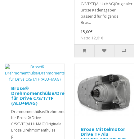
C/S/T/TF(ALU+MAG)Originaler
Brose Kadenzgeber
passend für folgende
Bros..
15,00€
Netto 12,61€
Brose®
Drehmomenthülse/Drehmomentsensor
für Drive C/S/T/TF
(ALU+MAG)
Drehmomenthülse/Drehmomentsensor
für Brose® Drive
C/S/T/TF(ALU+MAG)Originale
Brose Mittelmotor
Brose Drehmomenthülse
Drive TF Alu
p..