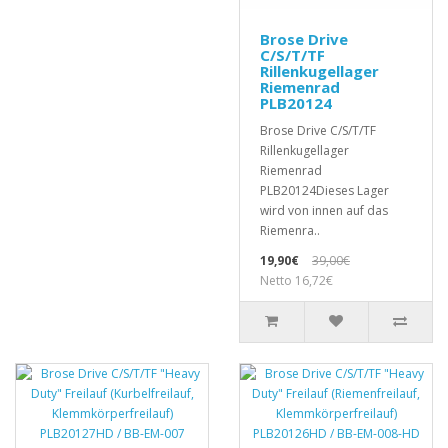
Brose Drive
C/S/T/TF
Rillenkugellager
Riemenrad
PLB20124
Brose Drive C/S/T/TF
Rillenkugellager
Riemenrad
PLB20124Dieses Lager
wird von innen auf das
Riemenra..
19,90€
39,00€
Netto 16,72€