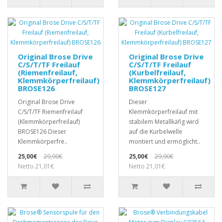
Original Brose Drive
Original Brose Drive
C/S/T/TF Freilauf
C/S/T/TF Freilauf
(Riemenfreilauf,
(Kurbelfreilauf,
Klemmkörperfreilauf)
Klemmkörperfreilauf)
BROSE126
BROSE127
Original Brose Drive
Dieser
C/S/T/TF Riemenfreilauf
Klemmkörperfreilauf mit
(Klemmkörperfreilauf)
stabilem Metallkäfig wird
BROSE126 Dieser
auf die Kurbelwelle
Klemmkörperfre..
montiert und ermöglicht..
25,00€
29,90€
25,00€
29,90€
Netto 21,01€
Netto 21,01€