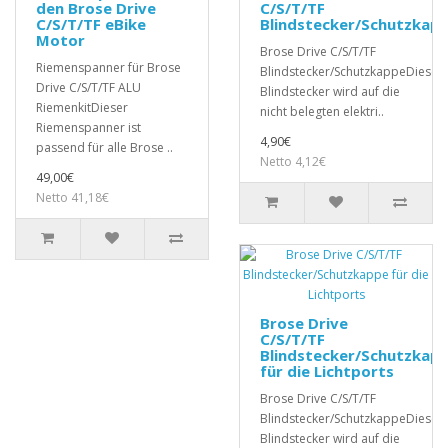
den Brose Drive
C/S/T/TF
C/S/T/TF eBike
Blindstecker/Schutzkap
Motor
Brose Drive C/S/T/TF
Riemenspanner für Brose
Blindstecker/SchutzkappeDieser
Drive C/S/T/TF ALU
Blindstecker wird auf die
RiemenkitDieser
nicht belegten elektri..
Riemenspanner ist
4,90€
passend für alle Brose ..
Netto 4,12€
49,00€
Netto 41,18€
Brose Drive
C/S/T/TF
Blindstecker/Schutzkap
für die Lichtports
Brose Drive C/S/T/TF
Blindstecker/SchutzkappeDieser
Blindstecker wird auf die