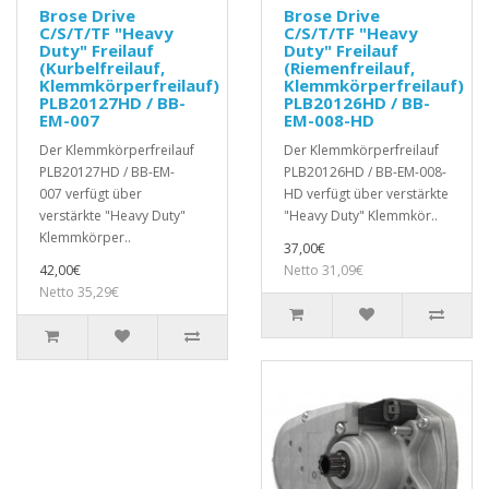
Brose Drive
Brose Drive
C/S/T/TF "Heavy
C/S/T/TF "Heavy
Duty" Freilauf
Duty" Freilauf
(Kurbelfreilauf,
(Riemenfreilauf,
Klemmkörperfreilauf)
Klemmkörperfreilauf)
PLB20127HD / BB-
PLB20126HD / BB-
EM-007
EM-008-HD
Der Klemmkörperfreilauf
Der Klemmkörperfreilauf
PLB20127HD / BB-EM-
PLB20126HD / BB-EM-008-
007 verfügt über
HD verfügt über verstärkte
verstärkte "Heavy Duty"
"Heavy Duty" Klemmkör..
Klemmkörper..
37,00€
42,00€
Netto 31,09€
Netto 35,29€