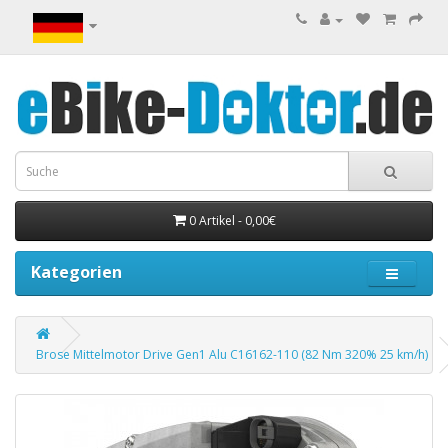
0 Artikel - 0,00€
Kategorien
Brose Mittelmotor Drive Gen1 Alu C16162-110 (82 Nm 320% 25 km/h)