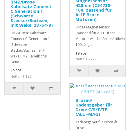
Magnetsensor
BMZ/Brose
420mm (C54738-
Kabelsatz Connect-
100, passend für
C Generation 1
ALLE Brose
(Schwarze
Motoren)
Stecker/Buchsen,
mit Wake, 28754-8)
Brose Magnetsensor
BMZ/Brose Kabelsatz
(passend für ALLE Brose
Connect-C Generation 1
Motoren)Marke: BroseArtikelnr.:
(Schwarze
100Länge..
Stecker/Buchsen, mit
19,90€
Wake)BMZ Kabelkit für
Netto 16,72€
Gene..
49,00€
Netto 41,18€
Brose®
Kadenzgeber für
Drive C/S/T/TF
(ALU+MAG)
Kadenzgeber für Brose®
Drive