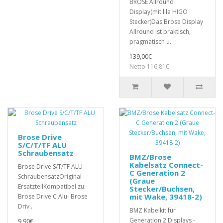
BROSE Allround
Display(mit lila HIGO
Stecker)Das Brose Display
Allround ist praktisch,
pragmatisch u..
139,00€
Netto 116,81€
Brose Drive
S/C/T/TF ALU
Schraubensatz
BMZ/Brose
Kabelsatz Connect-
Brose Drive S/T/TF ALU-
C Generation 2
SchraubensatzOriginal
(Graue
ErsatzteilKompatibel zu:-
Stecker/Buchsen,
mit Wake, 39418-2)
Brose Drive C Alu- Brose
Driv..
BMZ Kabelkit für
Generation 2 Displays -
9,90€