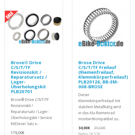
Brose® Drive
Brose Drive
C/S/T/TF
C/S/T/TF Freilauf
Revisionskit /
(Riemenfreilauf,
Reparatursatz /
Klemmkörperfreilauf)
Lager-
PLB20126, BB-EM-
Überholungskit
008-BROSE
PLB20701
Dieser
Brose® Drive C/S/T/TF
Klemmkörperfreilauf mit
Revisionskit /
stabilem Metallkäfig wird
Reparatursatz / Lager-
in das Alu-Riemenrad
Überholungskit / Service
montiertKompatibel zu:..
KitDieser Satz e..
34,00€
39,00€
179,00€
Netto 28,57€