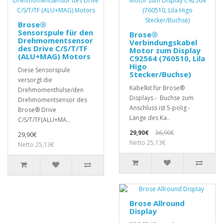
Brose®
Sensorspule für den
Brose®
Drehmomentsensor
Verbindungskabel
des Drive C/S/T/TF
Motor zum Display
(ALU+MAG) Motors
C92564 (760510, Lila
Higo
Diese Sensorspule
Stecker/Buchse)
versorgt die
Kabelkit für Brose®
Drehmomenthülse/den
Displays - Buchse zum
Drehmomentsensor des
Anschluss ist 5-polig -
Brose® Drive
Länge des Ka..
C/S/T/TF(ALU+MA..
29,90€
36,90€
29,90€
Netto 25,13€
Netto 25,13€
Brose Allround
Display