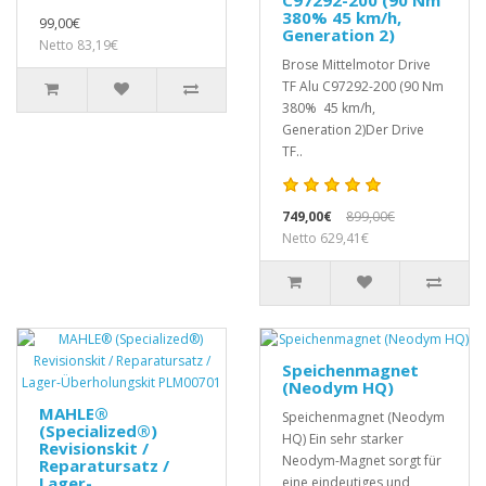
C97292-200 (90 Nm
380% 45 km/h,
99,00€
Generation 2)
Netto 83,19€
Brose Mittelmotor Drive
TF Alu C97292-200 (90 Nm
380% 45 km/h,
Generation 2)Der Drive
TF..
749,00€
899,00€
Netto 629,41€
Speichenmagnet
(Neodym HQ)
MAHLE®
Speichenmagnet (Neodym
(Specialized®)
HQ) Ein sehr starker
Revisionskit /
Neodym-Magnet sorgt für
Reparatursatz /
Lager-
eine eindeutiges und