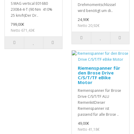
S MAG vertical E01680
Drehmomentschlüssel
23084-4-T (90 Nm 410%
wird benötigt um di..
25 km/h)Der Dr..
24,90€
799,00€
Netto 20,92€
Netto 671,43€
Riemenspanner für
den Brose Drive
C/S/T/TF eBike
Motor
Riemenspanner für Brose
Drive C/S/T/TF ALU
RiemenkitDieser
Riemenspanner ist
passend für alle Brose ..
49,00€
Netto 41,18€