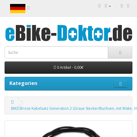
0 Artikel - 0,00€
Kategorien
BMZ/Brose Kabelsatz Generation 2 (Graue Stecker/Buchsen, mit Wake, 3