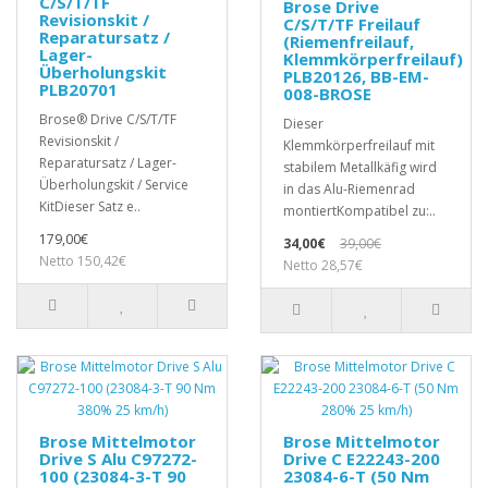
C/S/T/TF
Brose Drive
Revisionskit /
C/S/T/TF Freilauf
Reparatursatz /
(Riemenfreilauf,
Lager-
Klemmkörperfreilauf)
Überholungskit
PLB20126, BB-EM-
PLB20701
008-BROSE
Brose® Drive C/S/T/TF
Dieser
Revisionskit /
Klemmkörperfreilauf mit
Reparatursatz / Lager-
stabilem Metallkäfig wird
Überholungskit / Service
in das Alu-Riemenrad
KitDieser Satz e..
montiertKompatibel zu:..
179,00€
34,00€
39,00€
Netto 150,42€
Netto 28,57€
Brose Mittelmotor
Brose Mittelmotor
Drive S Alu C97272-
Drive C E22243-200
100 (23084-3-T 90
23084-6-T (50 Nm