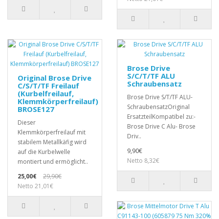
Brose Drive
S/C/T/TF ALU
Original Brose Drive
Schraubensatz
C/S/T/TF Freilauf
(Kurbelfreilauf,
Brose Drive S/T/TF ALU-
Klemmkörperfreilauf)
SchraubensatzOriginal
BROSE127
ErsatzteilKompatibel zu:-
Dieser
Brose Drive C Alu- Brose
Klemmkörperfreilauf mit
Driv..
stabilem Metallkäfig wird
9,90€
auf die Kurbelwelle
Netto 8,32€
montiert und ermöglicht..
25,00€
29,90€
Netto 21,01€