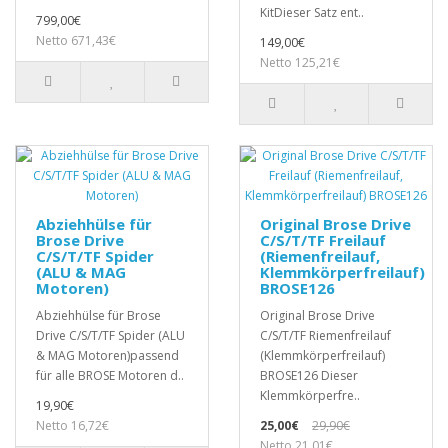
KitDieser Satz ent..
799,00€
Netto 671,43€
149,00€
Netto 125,21€
Abziehhülse für
Original Brose Drive
Brose Drive
C/S/T/TF Freilauf
C/S/T/TF Spider
(Riemenfreilauf,
(ALU & MAG
Klemmkörperfreilauf)
Motoren)
BROSE126
Abziehhülse für Brose
Original Brose Drive
Drive C/S/T/TF Spider (ALU
C/S/T/TF Riemenfreilauf
& MAG Motoren)passend
(Klemmkörperfreilauf)
für alle BROSE Motoren d..
BROSE126 Dieser
Klemmkörperfre..
19,90€
Netto 16,72€
25,00€
29,90€
Netto 21,01€