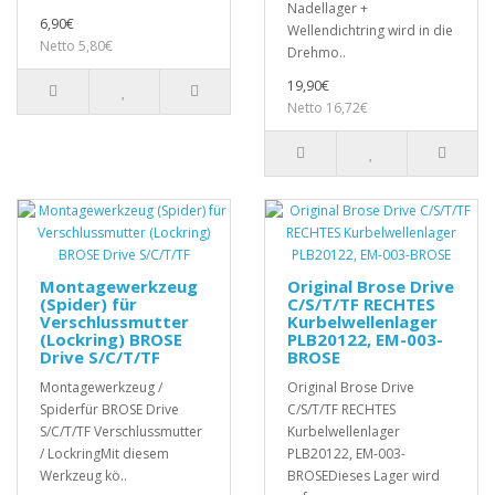
Nadellager +
6,90€
Wellendichtring wird in die
Netto 5,80€
Drehmo..
19,90€
Netto 16,72€
Montagewerkzeug
Original Brose Drive
(Spider) für
C/S/T/TF RECHTES
Verschlussmutter
Kurbelwellenlager
(Lockring) BROSE
PLB20122, EM-003-
Drive S/C/T/TF
BROSE
Montagewerkzeug /
Original Brose Drive
Spiderfür BROSE Drive
C/S/T/TF RECHTES
S/C/T/TF Verschlussmutter
Kurbelwellenlager
/ LockringMit diesem
PLB20122, EM-003-
Werkzeug kö..
BROSEDieses Lager wird