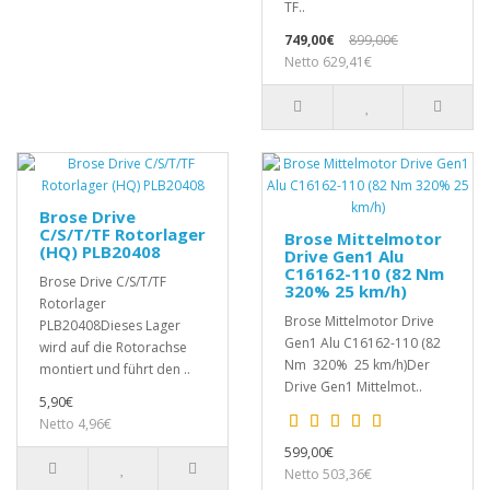
TF..
749,00€
899,00€
Netto 629,41€
Brose Drive
C/S/T/TF Rotorlager
Brose Mittelmotor
(HQ) PLB20408
Drive Gen1 Alu
C16162-110 (82 Nm
Brose Drive C/S/T/TF
320% 25 km/h)
Rotorlager
Brose Mittelmotor Drive
PLB20408Dieses Lager
Gen1 Alu C16162-110 (82
wird auf die Rotorachse
Nm 320% 25 km/h)Der
montiert und führt den ..
Drive Gen1 Mittelmot..
5,90€
Netto 4,96€
599,00€
Netto 503,36€