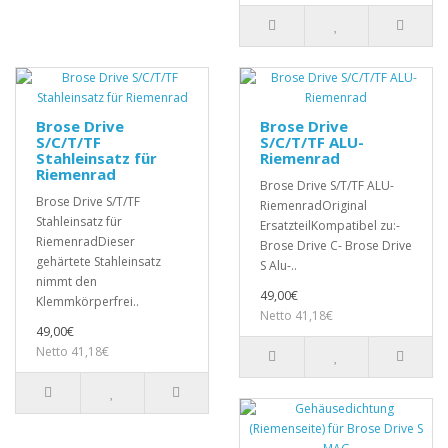
Brose Drive
Brose Drive
S/C/T/TF
S/C/T/TF ALU-
Stahleinsatz für
Riemenrad
Riemenrad
Brose Drive S/T/TF ALU-
Brose Drive S/T/TF
RiemenradOriginal
Stahleinsatz für
ErsatzteilKompatibel zu:-
RiemenradDieser
Brose Drive C- Brose Drive
gehärtete Stahleinsatz
S Alu-..
nimmt den
49,00€
Klemmkörperfrei..
Netto 41,18€
49,00€
Netto 41,18€