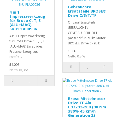
Gebrauchte
Ersatzteile BROSE®
4 in 1
Drive C/S/T/TF
Einpresswerkzeug
für Brose C, T, S
Original Ersatzteile
(ALU+MAG)
GEBRAUCHT /
SKU:PLA00936
GENERALÜBERHOLT
4 in 1 Einpresswerkzeug
passend für- eBike Motor
für Brose Drive C, T, S, TF
BROSE® Drive C- eBik..
(ALU+MAG) Ein solides
1,00€
Presswerkzeug aus
Netto 0,84€
rostfrei..
54,00€
Netto 45,38€
Brose Mittelmotor
Drive TF Alu
C97292-200 (90 Nm
380% 45 km/h,
Generation 2)