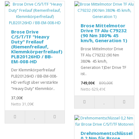
Brose Mittelmotor
Drive TF Alu C79232
Brose Drive
(90 Nm 380% 45
C/S/T/TF "Heavy
km/h, Generation 1)
Duty" Freilauf
(Riemenfreilauf,
Brose Mittelmotor Drive
Klemmkörperfreilauf)
TF Alu C79232 (90 Nm
PLB20126HD / BB-
EM-008-HD
380% 45 km/h,
Generation 1)Der Drive TF
Der Klemmkörperfreilauf
ist..
PLB20126HD / BB-EM-008-
HD verfügt über verstärkte
749,00€
899,00€
"Heavy Duty" Klemmkör..
Netto 629,41€
37,00€
Netto 31,09€
Drehmomentschlüssel
0,2 Nm für Brose