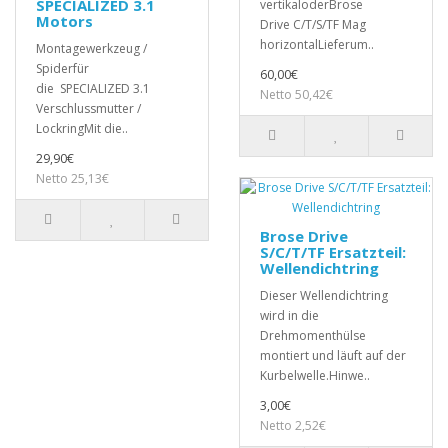
SPECIALIZED 3.1
vertikaloderBrose
Motors
Drive C/T/S/TF Mag
horizontalLieferum..
Montagewerkzeug /
Spiderfür
60,00€
die SPECIALIZED 3.1
Netto 50,42€
Verschlussmutter /
LockringMit die..
29,90€
Netto 25,13€
Brose Drive
S/C/T/TF Ersatzteil:
Wellendichtring
Dieser Wellendichtring
wird in die
Drehmomenthülse
montiert und läuft auf der
Kurbelwelle.Hinwe..
3,00€
Netto 2,52€