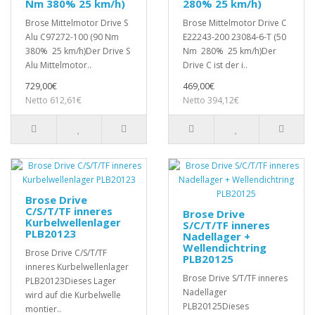
Nm 380% 25 km/h)
280% 25 km/h)
Brose Mittelmotor Drive S
Brose Mittelmotor Drive C
Alu C97272-100 (90 Nm
E22243-200 23084-6-T (50
380% 25 km/h)Der Drive S
Nm 280% 25 km/h)Der
Alu Mittelmotor..
Drive C ist der i..
729,00€
469,00€
Netto 612,61€
Netto 394,12€
Brose Drive
C/S/T/TF inneres
Brose Drive
Kurbelwellenlager
S/C/T/TF inneres
PLB20123
Nadellager +
Wellendichtring
Brose Drive C/S/T/TF
PLB20125
inneres Kurbelwellenlager
Brose Drive S/T/TF inneres
PLB20123Dieses Lager
Nadellager
wird auf die Kurbelwelle
PLB20125Dieses
montier..