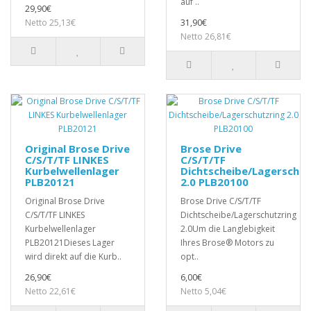
auf ..
29,90€
Netto 25,13€
31,90€
Netto 26,81€
Original Brose Drive
Brose Drive
C/S/T/TF LINKES
C/S/T/TF
Kurbelwellenlager
Dichtscheibe/Lagerschut
PLB20121
2.0 PLB20100
Original Brose Drive
Brose Drive C/S/T/TF
C/S/T/TF LINKES
Dichtscheibe/Lagerschutzring
Kurbelwellenlager
2.0Um die Langlebigkeit
PLB20121Dieses Lager
Ihres Brose® Motors zu
wird direkt auf die Kurb..
opt..
26,90€
6,00€
Netto 22,61€
Netto 5,04€