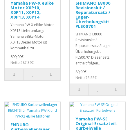
Yamaha PW-X eBike
SHIMANO E8000
Motor X0P10,
Revisionskit /
X0P11, X0P12,
Reparatursatz /
X0P13, X0P14
Lager-
Überholungskit
Yamaha PW-X eBike Motor
PLS00701
X0P13 Lieferumfang:-
SHIMANO E8000
Yamaha eBike-Motor
Revisionskit /
X0P13Dieser Motor ist
Reparatursatz / Lager-
kompatibel zu..
Überholungskit
699,00€
PLS00701Dieser Satz
Netto 587,39€
enthält folgen..
89,90€
Netto 75,55€
Yamaha PW-SE
Original-Ersatzteil:
ENDURO
Kurbelwelle
Kurbelwellenlager