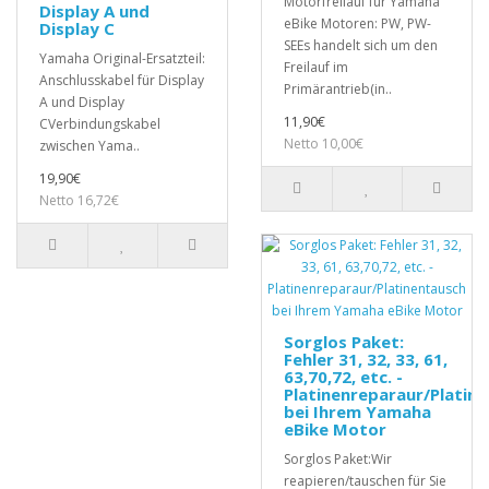
Motorfreilauf für Yamaha
Display A und
eBike Motoren: PW, PW-
Display C
SEEs handelt sich um den
Yamaha Original-Ersatzteil:
Freilauf im
Anschlusskabel für Display
Primärantrieb(in..
A und Display
11,90€
CVerbindungskabel
Netto 10,00€
zwischen Yama..
19,90€
Netto 16,72€
Sorglos Paket:
Fehler 31, 32, 33, 61,
63,70,72, etc. -
Platinenreparaur/Platin
bei Ihrem Yamaha
eBike Motor
Sorglos Paket:Wir
reapieren/tauschen für Sie