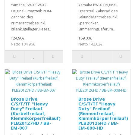
Yamaha PW-X/PW-X2
Yamaha PW-X Original-
Original-Ersatzteil: POM-
Ersatzteil: Zahnrad des
Zahnrad des
Sekundärantriebes inkl.
Primärantriebes inkl.
Sperrkinken,
RillenkugellagerDies es..
SimmerringLieferum..
124,90€
169,00€
Netto 104,96€
Netto 142,02€
Brose Drive
Brose Drive
C/S/T/TF "Heavy
C/S/T/TF "Heavy
Duty" Freilauf
Duty" Freilauf
(Kurbelfreilauf,
(Riemenfreilauf,
Klemmkörperfreilauf)
Klemmkörperfreilauf)
PLB20127HD / BB-
PLB20126HD / BB-
EM-007
EM-008-HD