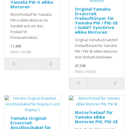
Yamaha PW-X eBike
Motoren
Original Yamaha
Ersatzteil:
Motorfreilauf für Yamaha
Freilaufkörper für
PW-X eBike Motoren Es
Yamaha PW / PW-SE
handelt sich um den
/ GIANT SyncDrive
eBike Motoren
Freilauf im
Primärantrieb(in..
Original Yamaha Ersatzteil:
Freilaufkörperfür Yamaha
11,90€
PW / PW-SE eBike Motoren
Netto 10,00€
(mit Vierkant-Kurbelwe..
47,50€
Netto 39,92€
Motorfreilauf für
Yamaha eBike
Yamaha Original-
Motoren PW, PW-SE
Ersatzteil:
Anschlusskabel für