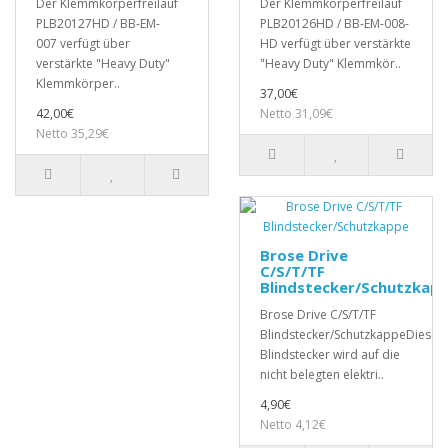
Der Klemmkörperfreilauf
Der Klemmkörperfreilauf
PLB20127HD / BB-EM-
PLB20126HD / BB-EM-008-
007 verfügt über
HD verfügt über verstärkte
verstärkte "Heavy Duty"
"Heavy Duty" Klemmkör..
Klemmkörper..
37,00€
42,00€
Netto 31,09€
Netto 35,29€
Brose Drive
C/S/T/TF
Blindstecker/Schutzkap
Brose Drive C/S/T/TF
Blindstecker/SchutzkappeDieser
Blindstecker wird auf die
nicht belegten elektri..
4,90€
Netto 4,12€