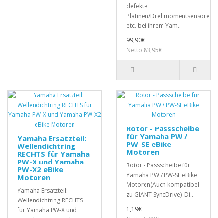
defekte
Platinen/Drehmomentsensoren,
etc. bei ihrem Yam..
99,90€
Netto 83,95€
Rotor - Passscheibe
für Yamaha PW /
Yamaha Ersatzteil:
PW-SE eBike
Wellendichtring
Motoren
RECHTS für Yamaha
PW-X und Yamaha
Rotor - Passscheibe für
PW-X2 eBike
Yamaha PW / PW-SE eBike
Motoren
Motoren(Auch kompatibel
Yamaha Ersatzteil:
zu GIANT SyncDrive) Di..
Wellendichtring RECHTS
1,19€
für Yamaha PW-X und