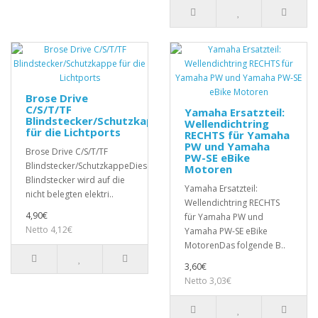
Brose Drive
C/S/T/TF
Yamaha Ersatzteil:
Blindstecker/Schutzkappe
Wellendichtring
für die Lichtports
RECHTS für Yamaha
PW und Yamaha
Brose Drive C/S/T/TF
PW-SE eBike
Blindstecker/SchutzkappeDieser
Motoren
Blindstecker wird auf die
Yamaha Ersatzteil:
nicht belegten elektri..
Wellendichtring RECHTS
4,90€
für Yamaha PW und
Netto 4,12€
Yamaha PW-SE eBike
MotorenDas folgende B..
3,60€
Netto 3,03€