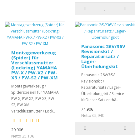
Panasonic 26V/36V
Revisionskit /
Montagewerkzeug
Reparatursatz /
(Spider) für
Lager-
Verschlussmutter
Überholungskit
(Lockring) YAMAHA
PW-X / PW-X2 / PW-
Panasonic 26V/36V
X3 / PW-S2 / PW-XM
Revisionskit /
Montagewerkzeug /
Reparatursatz / Lager-
Spiderspeziell für YAMAHA
Überholungskit / Service
PW-X, PW-X2, PW-X3, PW-
KitDieser Satz enthä..
S2, PW-XM
74,90€
Verschlussmutter / Lock..
Netto 62,94€
29,90€
Netto 25,13€