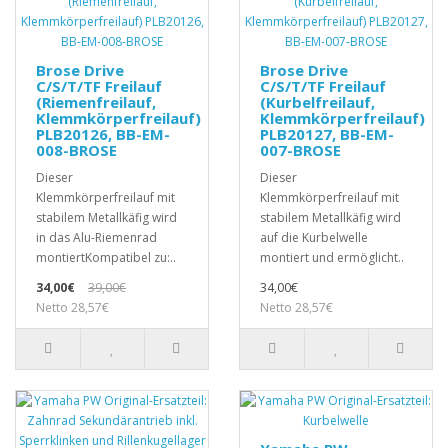
Brose Drive
Brose Drive
C/S/T/TF Freilauf
C/S/T/TF Freilauf
(Riemenfreilauf,
(Kurbelfreilauf,
Klemmkörperfreilauf)
Klemmkörperfreilauf)
PLB20126, BB-EM-
PLB20127, BB-EM-
008-BROSE
007-BROSE
Dieser
Dieser
Klemmkörperfreilauf mit
Klemmkörperfreilauf mit
stabilem Metallkäfig wird
stabilem Metallkäfig wird
in das Alu-Riemenrad
auf die Kurbelwelle
montiertKompatibel zu:..
montiert und ermöglicht..
34,00€
39,00€
34,00€
Netto 28,57€
Netto 28,57€