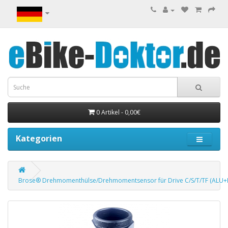
0 Artikel - 0,00€
Kategorien
Brose® Drehmomenthülse/Drehmomentsensor für Drive C/S/T/TF (ALU