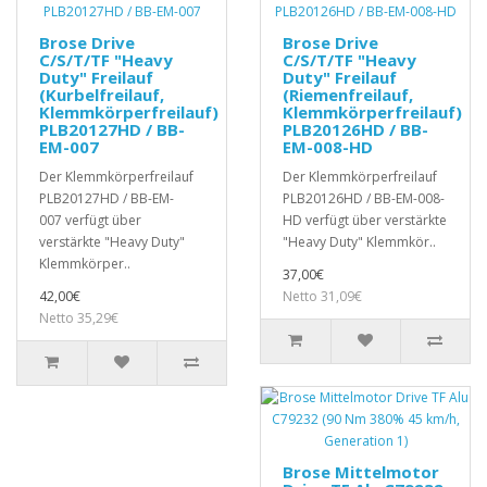
Brose Drive
Brose Drive
C/S/T/TF "Heavy
C/S/T/TF "Heavy
Duty" Freilauf
Duty" Freilauf
(Kurbelfreilauf,
(Riemenfreilauf,
Klemmkörperfreilauf)
Klemmkörperfreilauf)
PLB20127HD / BB-
PLB20126HD / BB-
EM-007
EM-008-HD
Der Klemmkörperfreilauf
Der Klemmkörperfreilauf
PLB20127HD / BB-EM-
PLB20126HD / BB-EM-008-
007 verfügt über
HD verfügt über verstärkte
verstärkte "Heavy Duty"
"Heavy Duty" Klemmkör..
Klemmkörper..
37,00€
42,00€
Netto 31,09€
Netto 35,29€
Brose Mittelmotor