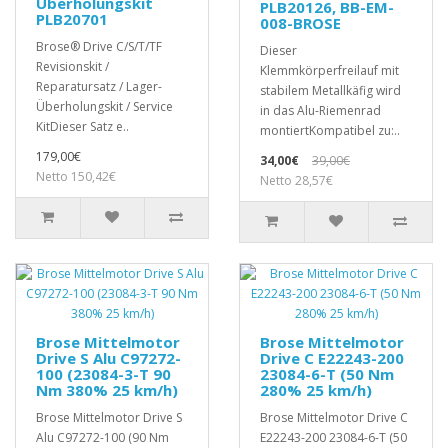
Überholungskit
PLB20126, BB-EM-
PLB20701
008-BROSE
Brose® Drive C/S/T/TF
Dieser
Revisionskit /
Klemmkörperfreilauf mit
Reparatursatz / Lager-
stabilem Metallkäfig wird
Überholungskit / Service
in das Alu-Riemenrad
KitDieser Satz e..
montiertKompatibel zu:..
179,00€
34,00€
39,00€
Netto 150,42€
Netto 28,57€
Brose Mittelmotor
Brose Mittelmotor
Drive S Alu C97272-
Drive C E22243-200
100 (23084-3-T 90
23084-6-T (50 Nm
Nm 380% 25 km/h)
280% 25 km/h)
Brose Mittelmotor Drive S
Brose Mittelmotor Drive C
Alu C97272-100 (90 Nm
E22243-200 23084-6-T (50