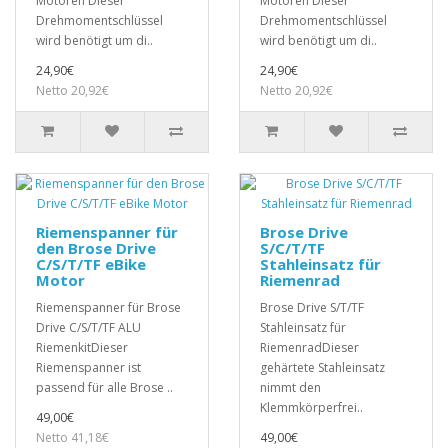
Motoren Dieser
Motoren Dieser
Drehmomentschlüssel
Drehmomentschlüssel
wird benötigt um di..
wird benötigt um di..
24,90€
24,90€
Netto 20,92€
Netto 20,92€
Riemenspanner für
Brose Drive
den Brose Drive
S/C/T/TF
C/S/T/TF eBike
Stahleinsatz für
Motor
Riemenrad
Riemenspanner für Brose
Brose Drive S/T/TF
Drive C/S/T/TF ALU
Stahleinsatz für
RiemenkitDieser
RiemenradDieser
Riemenspanner ist
gehärtete Stahleinsatz
passend für alle Brose ..
nimmt den
Klemmkörperfrei..
49,00€
Netto 41,18€
49,00€