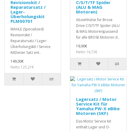
Revisionskit /
C/S/T/TF Spider
Reparatursatz /
(ALU & MAG
Lager-
Motoren)
Überholungskit
Abziehhülse für Brose
PLM00701
Drive C/S/T/TF Spider (ALU
MAHLE (Specialized)
& MAG Motoren)passend
Revisionskit /
für alle BROSE Motoren d..
Reparatursatz / Lager-
19,90€
Überholungskit / Service
Netto 16,72€
KitDieser Satz ent..
149,00€
Netto 125,21€
Lagersatz / Motor
Service Kit für
Yamaha PW-X eBike
Motoren (SKF)
Das Motor Service Kit
enthält Lager und O-