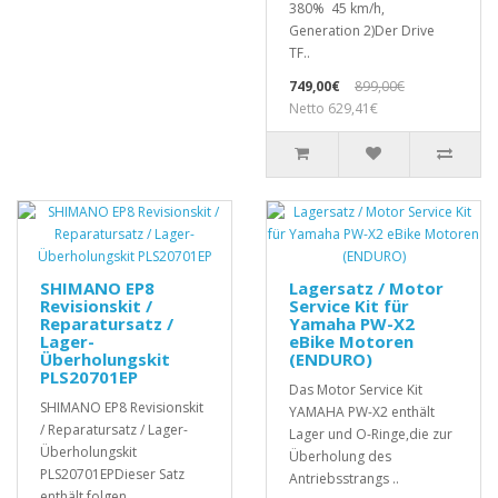
380% 45 km/h,
Generation 2)Der Drive
TF..
749,00€
899,00€
Netto 629,41€
SHIMANO EP8
Lagersatz / Motor
Revisionskit /
Service Kit für
Reparatursatz /
Yamaha PW-X2
Lager-
eBike Motoren
Überholungskit
(ENDURO)
PLS20701EP
Das Motor Service Kit
SHIMANO EP8 Revisionskit
YAMAHA PW-X2 enthält
/ Reparatursatz / Lager-
Lager und O-Ringe,die zur
Überholungskit
Überholung des
PLS20701EPDieser Satz
Antriebsstrangs ..
enthält folgen..