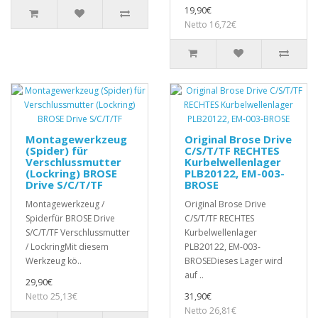
19,90€
Netto 16,72€
Montagewerkzeug
Original Brose Drive
(Spider) für
C/S/T/TF RECHTES
Verschlussmutter
Kurbelwellenlager
(Lockring) BROSE
PLB20122, EM-003-
Drive S/C/T/TF
BROSE
Montagewerkzeug /
Original Brose Drive
Spiderfür BROSE Drive
C/S/T/TF RECHTES
S/C/T/TF Verschlussmutter
Kurbelwellenlager
/ LockringMit diesem
PLB20122, EM-003-
Werkzeug kö..
BROSEDieses Lager wird
auf ..
29,90€
Netto 25,13€
31,90€
Netto 26,81€