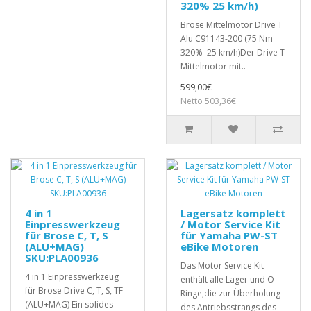
320% 25 km/h)
Brose Mittelmotor Drive T
Alu C91143-200 (75 Nm
320% 25 km/h)Der Drive T
Mittelmotor mit..
599,00€
Netto 503,36€
4 in 1
Lagersatz komplett
Einpresswerkzeug
/ Motor Service Kit
für Brose C, T, S
für Yamaha PW-ST
(ALU+MAG)
eBike Motoren
SKU:PLA00936
Das Motor Service Kit
4 in 1 Einpresswerkzeug
enthält alle Lager und O-
für Brose Drive C, T, S, TF
Ringe,die zur Überholung
(ALU+MAG) Ein solides
des Antriebsstrangs des