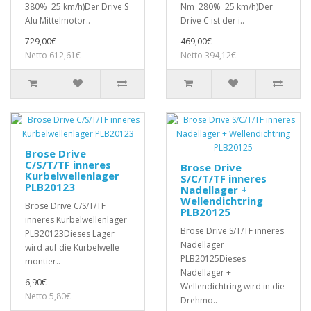
380% 25 km/h)Der Drive S
Nm 280% 25 km/h)Der
Alu Mittelmotor..
Drive C ist der i..
729,00€
469,00€
Netto 612,61€
Netto 394,12€
Brose Drive
C/S/T/TF inneres
Brose Drive
Kurbelwellenlager
S/C/T/TF inneres
PLB20123
Nadellager +
Wellendichtring
Brose Drive C/S/T/TF
PLB20125
inneres Kurbelwellenlager
Brose Drive S/T/TF inneres
PLB20123Dieses Lager
Nadellager
wird auf die Kurbelwelle
PLB20125Dieses
montier..
Nadellager +
6,90€
Wellendichtring wird in die
Netto 5,80€
Drehmo..