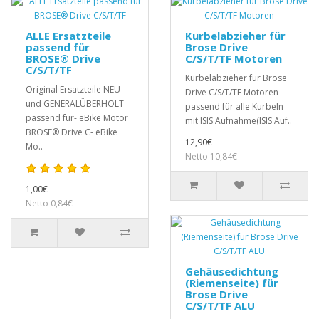
ALLE Ersatzteile
Kurbelabzieher für
passend für
Brose Drive
BROSE® Drive
C/S/T/TF Motoren
C/S/T/TF
Kurbelabzieher für Brose
Original Ersatzteile NEU
Drive C/S/T/TF Motoren
und GENERALÜBERHOLT
passend für alle Kurbeln
passend für- eBike Motor
mit ISIS Aufnahme(ISIS Auf..
BROSE® Drive C- eBike
12,90€
Mo..
Netto 10,84€
1,00€
Netto 0,84€
Gehäusedichtung
(Riemenseite) für
Brose Drive
C/S/T/TF ALU