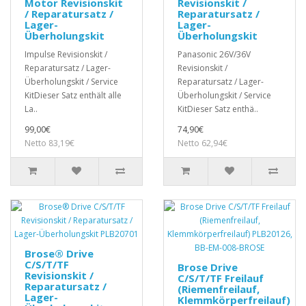
Motor Revisionskit
Revisionskit /
/ Reparatursatz /
Reparatursatz /
Lager-
Lager-
Überholungskit
Überholungskit
Impulse Revisionskit /
Panasonic 26V/36V
Reparatursatz / Lager-
Revisionskit /
Überholungskit / Service
Reparatursatz / Lager-
KitDieser Satz enthält alle
Überholungskit / Service
La..
KitDieser Satz enthä..
99,00€
74,90€
Netto 83,19€
Netto 62,94€
Brose® Drive
C/S/T/TF
Brose Drive
Revisionskit /
C/S/T/TF Freilauf
Reparatursatz /
(Riemenfreilauf,
Lager-
Klemmkörperfreilauf)