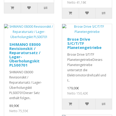
Netto 41,18€
Brose Drive
S/C/T/TF
SHIMANO E8000
Planetengetriebe
Revisionskit /
Reparatursatz /
Brose Drive S/T/TF
Lager-
PlanetengetriebeDieses
Überholungskit
PLS00701
Planetengetriebe
untersetzt die
SHIMANO E8000
Elektromotordrehzahl und
Revisionskit /
t..
Reparatursatz / Lager-
Überholungskit
179,00€
PLS00701Dieser Satz
Netto 150,42€
enthält folgen..
89,90€
Netto 75,55€