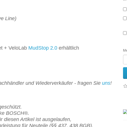
e Line)
t + VeloLab
MudStop 2.0
erhältlich
M
Fachhändler und Wiederverkäufer - fragen Sie
uns
!
eschützt.
Marke BOSCH®.
ür diesen Artikel
ist
ausgelaufen,
rleistung für Neuteile (§§ 437, 438 BGB).