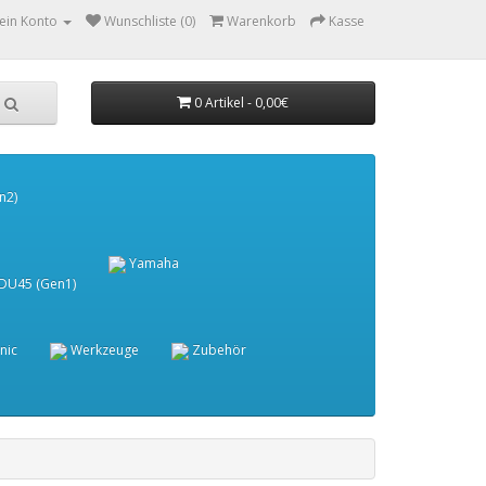
ein Konto
Wunschliste (0)
Warenkorb
Kasse
0 Artikel - 0,00€
n2)
Yamaha
 DU45 (Gen1)
nic
Werkzeuge
Zubehör