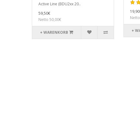
Active Line (BDU2xx 20..
19,90
59,50€
Netto
Netto 50,00€
+ W
+ WARENKORB