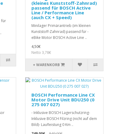
ve
(kleines Kunststoff-Zahnrad)
passend für BOSCH Active
Line / Performance Line
(auch CX + Speed)
 für
Minilager Primärantrieb (im kleinen
Kunststoff-Zahnrad) passend für -
.
eBike Motor BOSCH Active Line ..
4,50€
Netto 3,78€
+ WARENKORB
BOSCH Performance Line CX
Motor Drive Unit BDU250 (0
275 007 027)
sor
- Inklusive BOSCH Lagerschutzring-
e
Inklusive BOSCH Filzring (nicht auf dem
Bild)- Laufleistung 0 Km ..
749,00€
849,00€