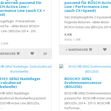
ärantrieb passend für
passend für BOSCH Acti
H Active Line /
Line / Performance Line
ormance Line (auch CX +
(auch CX+Speed)
ed)
Satz Dämpfungsfolie 2.0 passend
nkugellager Primärantrieb
folgende Motoren:- eBike Motor
nd für - eBike Motor BOSCH
BOSCH Active Line (BDU2xx 2014.
e Line ( BDU2xx 2014 - 201..
8,90€
Netto 7,48€
 5,80€
+ WARENKORB
ARENKORB
CH® GEN2 Nadellager
BOSCH® GEN2
tralzahnrad
Drehmomentsensor
belwelle)
(BDU250)
H® GEN2 Nadellager
BOSCH® GEN2 Drehmomentsen
alzahnrad (Kurbelwelle) passend
passend für- BOSCH® Active Lin
BOSCH® Active Line (BDU25x,
(BDU25x, 2014 - 2017)- BOSCH®
 ..
Performan..