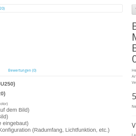
Bewertungen (0)
He
Ar
Ve
DU250)
0)
5
otor)
Ne
uf dem Bild)
ild)
e eingebaut)
V
onfiguration (Radumfang, Lichtfunktion, etc.)
La