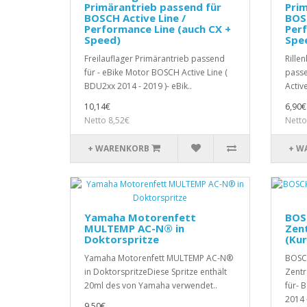
Primärantrieb passend für
Prim
BOSCH Active Line /
BOSC
Performance Line (auch CX +
Perf
Speed)
Spe
Freilauflager Primärantrieb passend
Rille
für - eBike Motor BOSCH Active Line (
passe
BDU2xx 2014 - 2019 )- eBik..
Activ
10,14€
6,90€
Netto 8,52€
Netto
+ WARENKORB
+ W
Yamaha Motorenfett
BOS
MULTEMP AC-N® in
Zen
Doktorspritze
(Kur
Yamaha Motorenfett MULTEMP AC-N®
BOSC
in DoktorspritzeDiese Spritze enthält
Zentr
20ml des von Yamaha verwendet..
für- 
2014 -
9,50€