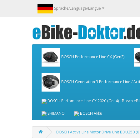
Sprache/Language/Langue
BOSCH Performance Line CX (Gen2)
BOSCH Generation 3 Performance Line / Activ
BOSCH Perfomance Line CX 2020 (Gen4) - Bosch eBi
SHIMANO
BOSCH Akku
BOSCH Active Line Motor Drive Unit BDU250 (0