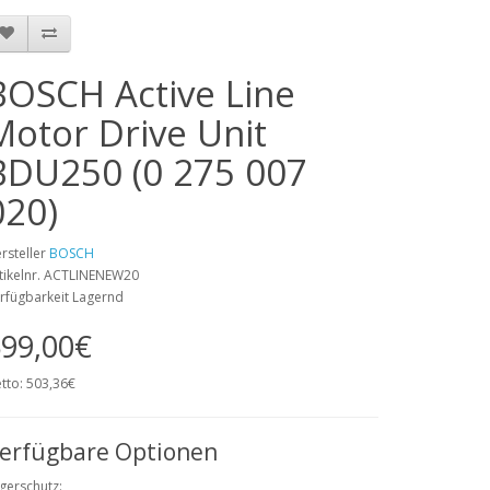
BOSCH Active Line
Motor Drive Unit
BDU250 (0 275 007
020)
rsteller
BOSCH
tikelnr. ACTLINENEW20
rfügbarkeit Lagernd
99,00€
tto: 503,36€
erfügbare Optionen
gerschutz: