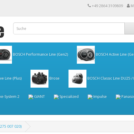
+49 2864 3109809
M
BOSCH Performance Line (Gen2)
BOSCH Active Line (Ge
e Line (Plus)
Brose
BOSCH Classic Line DU25 /
ke-System 2
GIANT
Specialized
Impulse
Panaso
 275 007 020)