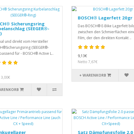
BOSCH® Lagerfett 20gr
CH® Sicherungsring
Das BOSCH® E-Bike Lagerfett bil
belanschlag (SEEGER®-
zwischen den Schmierflächen ein
)
Film, der den direkten Kontakt ..
nal und direkt vom Hersteller
®Sicherungsring (SEEGER®-
 passend für - BOSCH® Active L..
9,13€
Netto 7,67€
+ WARENKORB
 3,00€
ARENKORB
enkugellager
Satz Dämpfungsfolie 2.0