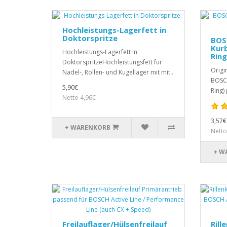
Hochleistungs-Lagerfett in
Doktorspritze
BOS
Kur
Hochleistungs-Lagerfett in
Ring
DoktorspritzeHochleistungsfett für
Origi
Nadel-, Rollen- und Kugellager mit mit..
BOSCH
5,90€
Ring)
Netto 4,96€
3,57€
+ WARENKORB
Netto
+ W
Freilauflager/Hülsenfreilauf
Rill